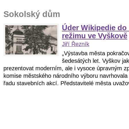
Sokolský dům
Úder Wikipedie do 
režimu ve Vyškově
Jiří Řezník
„Výstavba města pokračov
šedesátých let. Vyškov ja
prezentovat moderním, ale i vysoce úpravným z
komise městského národního výboru navrhovala 
řadu stavebních akcí. Představitelé města uvažov