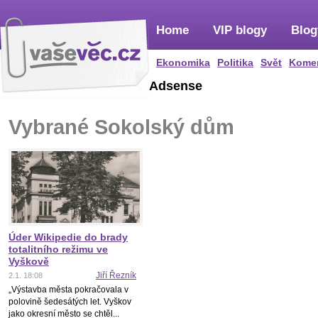
Home
VIP blogy
Blog
Ekonomika
Politika
Svět
Kome
Adsense
Vybrané Sokolský dům
Úder Wikipedie do brady
totalitního režimu ve
Vyškově
Jiří Řezník
2.1. 18:08
„Výstavba města pokračovala v
polovině šedesátých let. Vyškov
jako okresní město se chtěl...