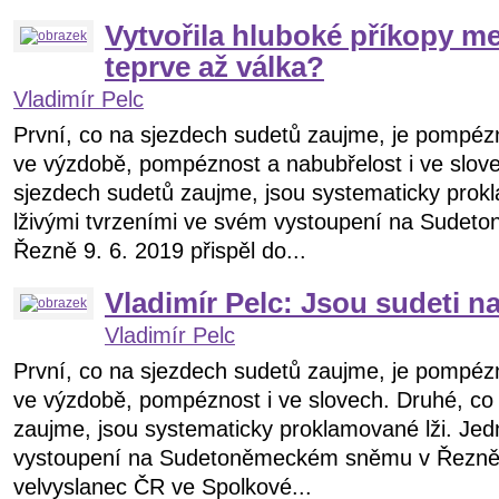
Vytvořila hluboké příkopy me
teprve až válka?
Vladimír Pelc
První, co na sjezdech sudetů zaujme, je pompé
ve výzdobě, pompéznost a nabubřelost i ve slov
sjezdech sudetů zaujme, jsou systematicky prokl
lživými tvrzeními ve svém vystoupení na Sude
Řezně 9. 6. 2019 přispěl do...
Vladimír Pelc: Jsou sudeti n
Vladimír Pelc
První, co na sjezdech sudetů zaujme, je pompé
ve výzdobě, pompéznost i ve slovech. Druhé, co
zaujme, jsou systematicky proklamované lži. Jed
vystoupení na Sudetoněmeckém sněmu v Řezně 9
velvyslanec ČR ve Spolkové...