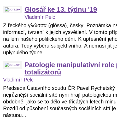
Glosář ke 13. týdnu ʹ19
Vladimír Pelc
Z řeckého γλώσσα (glóssa), česky: Poznámka na o
informací, tvrzení k jejich vysvětlení. V tomto 
na lem našeho politického dění. K upřesnění je
autora. Tedy výběru subjektivního. A nemusí jít je
uplynulého týdne.
Patologie manipulativní role 
totalizátorů
Vladimír Pelc
Předseda Ústavního soudu ČR Pavel Rychetský n
nejrůznější sociální sítě nyní hrají patologickou ma
obdobně, jako se to dělo ve třicátých letech min
Rozdíl od působení současných sociálních sítí je
nástupu...