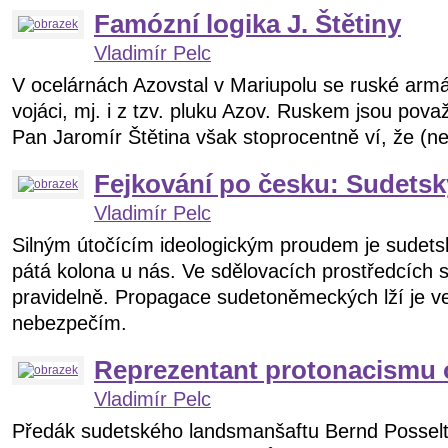
Famózní logika J. Štětiny
Vladimír Pelc
V ocelárnách Azovstal v Mariupolu se ruské armád
vojáci, mj. i z tzv. pluku Azov. Ruskem jsou pova
Pan Jaromír Štětina však stoprocentně ví, že (ne
Fejkování po česku: Sudetsk
Vladimír Pelc
Silným útočícím ideologickým proudem je sudets
pátá kolona u nás. Ve sdělovacích prostředcích se
pravidelně. Propagace sudetoněmeckých lží je ve
nebezpečím.
Reprezentant protonacismu o
Vladimír Pelc
Předák sudetského landsmanšaftu Bernd Posselt