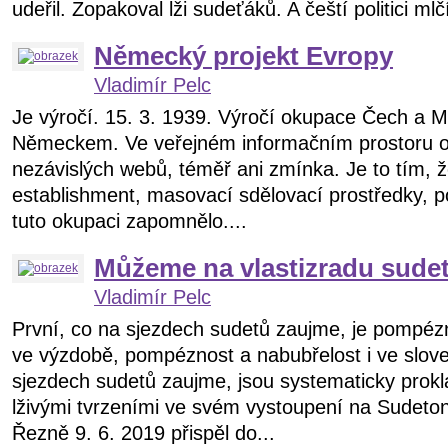
udeřil. Zopakoval lži sudeťáků. A čeští politici mlč
Německý projekt Evropy
Vladimír Pelc
Je výročí. 15. 3. 1939. Výročí okupace Čech a 
Německem. Ve veřejném informačním prostoru o 
nezávislých webů, téměř ani zmínka. Je to tím, ž
establishment, masovací sdělovací prostředky, pol
tuto okupaci zapomnělo....
Můžeme na vlastizradu sud
Vladimír Pelc
První, co na sjezdech sudetů zaujme, je pompé
ve výzdobě, pompéznost a nabubřelost i ve slov
sjezdech sudetů zaujme, jsou systematicky prokl
lživými tvrzeními ve svém vystoupení na Sude
Řezně 9. 6. 2019 přispěl do...