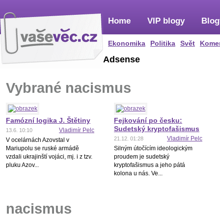
Home
VIP blogy
Blog
Ekonomika
Politika
Svět
Kome
Adsense
Vybrané nacismus
Famózní logika J. Štětiny
Fejkování po česku:
Sudetský kryptofašismus
Vladimír Pelc
13.6. 10:10
Vladimír Pelc
21.12. 01:28
V ocelárnách Azovstal v
Mariupolu se ruské armádě
Silným útočícím ideologickým
vzdali ukrajinští vojáci, mj. i z tzv.
proudem je sudetský
pluku Azov...
kryptofašismus a jeho pátá
kolona u nás. Ve...
nacismus