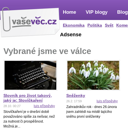
Home
VIP blogy
Blog
Ekonomika
Politika
Svět
Kome
Adsense
Vybrané jsme ve válce
Slovník pro život takový,
Sněženky
jaký je: Slovíčkaření
luis příspěvky
26.2. 17:59
luis příspěvky
28.10. 00:27
Zahradníkův rok - dnes 26.února
Slovíčkaření je v dnešní době
jsem zahlédl na místě tajícího
považováno spíše za nešvar, než
sněhu první sněženky
za nutnost či prospěšnost.
Možná je...