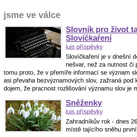
jsme ve válce
Slovník pro život ta
Slovíčkaření
luis příspěvky
Slovíčkaření je v dnešní
nešvar, než za nutnost či
tomu proto, že v přemíře informací se význam slo
asi převaha bezvýznamových slov, zažraná pod k
dojem, že pracnost rozlišování významu slov je m
Sněženky
luis příspěvky
Zahradníkův rok - dnes 26
místě tajícího sněhu prvn