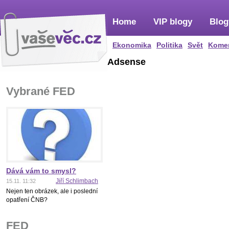
Home
VIP blogy
Blog
Ekonomika
Politika
Svět
Kome
Adsense
Vybrané FED
Dává vám to smysl?
Jiří Schlimbach
15.11. 11:32
Nejen ten obrázek, ale i poslední
opatření ČNB?
FED