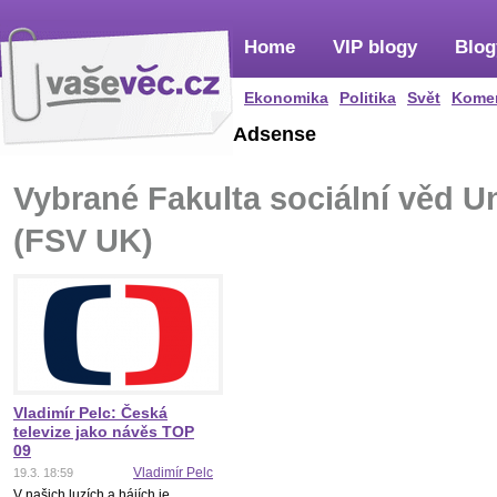
Home
VIP blogy
Blog
Ekonomika
Politika
Svět
Kome
Adsense
Vybrané Fakulta sociální věd Un
(FSV UK)
Vladimír Pelc: Česká
televize jako návěs TOP
09
Vladimír Pelc
19.3. 18:59
V našich luzích a hájích je