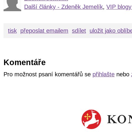
Další články - Zdeněk Jemelík
,
VIP blogy
tisk
přeposlat emailem
sdílet
uložit jako oblí
Komentáře
Pro možnost psaní komentářů se
přihlašte
nebo