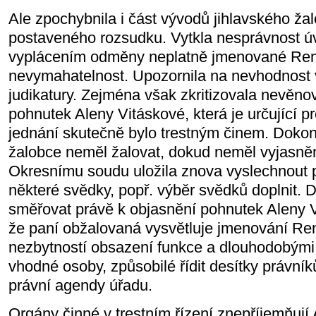
Ale zpochybnila i část vývodů jihlavského ža
postaveného rozsudku. Vytkla nesprávnost ú
vyplácením odměny neplatně jmenované Rena
nevymahatelnost. Upozornila na nevhodnost 
judikatury. Zejména však zkritizovala nevěno
pohnutek Aleny Vitáskové, která je určující pr
jednání skutečně bylo trestným činem. Doko
žalobce neměl žalovat, dokud neměl vyjasně
Okresnímu soudu uložila znova vyslechnout 
některé svědky, popř. výběr svědků doplnit.
směřovat právě k objasnění pohnutek Aleny 
že paní obžalovaná vysvětluje jmenování Re
nezbytností obsazení funkce a dlouhodobými
vhodné osoby, způsobilé řídit desítky právník
právní agendy úřadu.
Orgány činné v trestním řízení znepříjemňují 