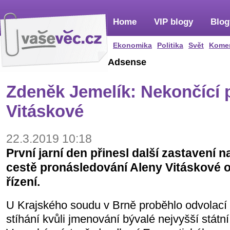
Home
VIP blogy
Blog
Ekonomika
Politika
Svět
Kome
Adsense
Zdeněk Jemelík: Nekončící 
Vitáskové
22.3.2019 10:18
První jarní den přinesl další zastavení 
cestě pronásledování Aleny Vitáskové o
řízení.
U Krajského soudu v Brně proběhlo odvolací ř
stíhání kvůli jmenování bývalé nejvyšší stát