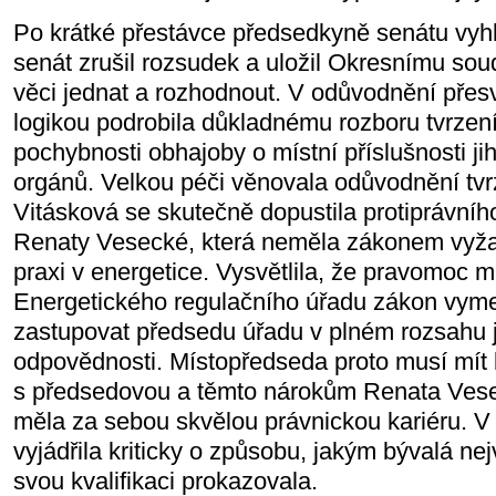
Po krátké přestávce předsedkyně senátu vyhl
senát zrušil rozsudek a uložil Okresnímu sou
věci jednat a rozhodnout. V odůvodnění přes
logikou podrobila důkladnému rozboru tvrzení
pochybnosti obhajoby o místní příslušnosti j
orgánů. Velkou péči věnovala odůvodnění tvr
Vitásková se skutečně dopustila protiprávní
Renaty Vesecké, která neměla zákonem vy
praxi v energetice. Vysvětlila, že pravomoc 
Energetického regulačního úřadu zákon vyme
zastupovat předsedu úřadu v plném rozsahu 
odpovědnosti. Místopředseda proto musí mít 
s předsedovou a těmto nárokům Renata Vese
měla za sebou skvělou právnickou kariéru. V t
vyjádřila kriticky o způsobu, jakým bývalá ne
svou kvalifikaci prokazovala.