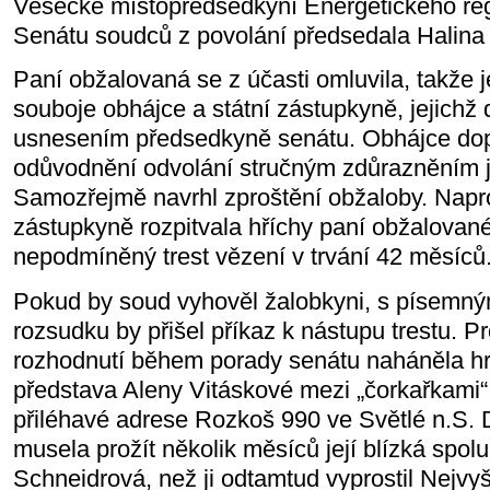
Vesecké místopředsedkyní Energetického reg
Senátu soudců z povolání předsedala Halina
Paní obžalovaná se z účasti omluvila, takže
souboje obhájce a státní zástupkyně, jejichž 
usnesením předsedkyně senátu. Obhájce dop
odůvodnění odvolání stručným zdůrazněním je
Samozřejmě navrhl zproštění obžaloby. Napro
zástupkyně rozpitvala hříchy paní obžalované
nepodmíněný trest vězení v trvání 42 měsíců
Pokud by soud vyhověl žalobkyni, s písemn
rozsudku by přišel příkaz k nástupu trestu. Pr
rozhodnutí během porady senátu naháněla h
představa Aleny Vitáskové mezi „čorkařkami
přiléhavé adrese Rozkoš 990 ve Světlé n.S. 
musela prožít několik měsíců její blízká spo
Schneidrová, než ji odtamtud vyprostil Nejvy