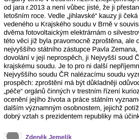
od jara r.2013 a není vůbec jisté, že ji přestan
letošním roce. Vedle „jihlavské“ kauzy ji ček
vedeného u Krajského soudu v Brně v souvisl
dvěma fotovoltaickým elektrárnám o silvestro
této věci již byla pravomocně zproštěna, ale d
nejvyššího státního zástupce Pavla Zemana,
dovolání v její neprospěch, ji Nejvyšší soud 
krajskému soudu. Je to pro ni další nepříjem
Nejvyššího soudu ČR nalézacímu soudu vyzní
prospěch: zproštění má být důkladněji odůvo
„péče“ orgánů činných v trestním řízení kurio
ocenění jejího života a práce státním vyzname
dalším významným osobnostem, jejichž potí
dobrý vztah s prezidentem republiky má účink
Zdeněk Jemelík