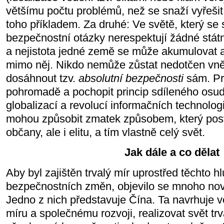
většímu počtu problémů, než se snaží vyřešit.
toho příkladem. Za druhé: Ve světě, který se
bezpečnostní otázky nerespektují žádné státní
a nejistota jedné země se může akumulovat a 
mimo něj. Nikdo nemůže zůstat nedotčen vněj
dosáhnout tzv.
absolutní bezpečnosti
sám. Pr
pohromadě a pochopit princip sdíleného osudu
globalizací a revolucí informačních technolog
mohou způsobit zmatek způsobem, který pos
občany, ale i elitu, a tím vlastně celý svět.
Jak dále a co dělat
Aby byl zajištěn trvalý mír uprostřed těchto 
bezpečnostních změn, objevilo se mnoho nov
Jedno z nich představuje Čína. Ta navrhuje 
míru a společnému rozvoji, realizovat svět tr