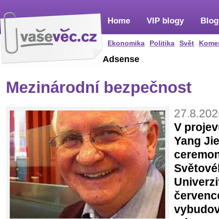
Home
VIP blogy
Blog
Ekonomika
Politika
Svět
Kome
Adsense
Mezinárodní bezpečnost
27.8.202
V proje
Yang Ji
ceremon
Světové
Univerzi
červenc
vybudov