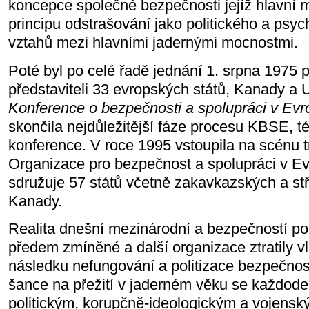
koncepce společné bezpečnosti jejíž hlavní 
principu odstrašování jako politického a psy
vztahů mezi hlavními jadernými mocnostmi.
Poté byl po celé řadě jednání 1. srpna 1975
představiteli 33 evropských států, Kanady a
Konference o bezpečnosti a spolupráci v Evr
skončila nejdůležitější fáze procesu KBSE, t
konference. V roce 1995 vstoupila na scénu
Organizace pro bezpečnost a spolupráci v E
sdružuje 57 států včetně zakavkazských a st
Kanady.
Realita dnešní mezinárodní a bezpečností pol
předem zmíněné a další organizace ztratily vl
následku nefungování a politizace bezpečnos
šance na přežití v jaderném věku se každode
politickým, korupčně-ideologickým a vojens