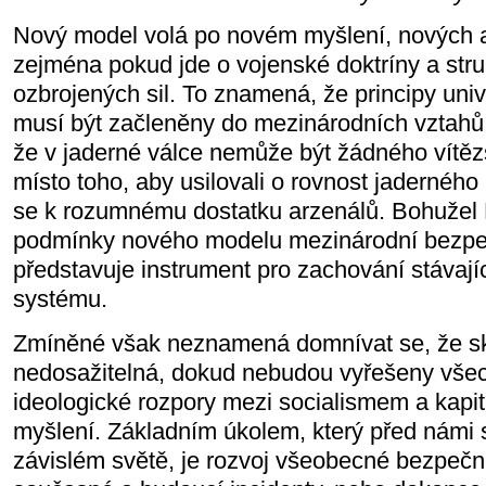
Nový model volá po novém myšlení, nových ak
zejména pokud jde o vojenské doktríny a stru
ozbrojených sil. To znamená, že principy uni
musí být začleněny do mezinárodních vztahů;
že v jaderné válce nemůže být žádného vítězs
místo toho, aby usilovali o rovnost jaderného
se k rozumnému dostatku arzenálů. Bohužel
podmínky nového modelu mezinárodní bezpečn
představuje instrument pro zachování stávaj
systému.
Zmíněné však neznamená domnívat se, že sk
nedosažitelná, dokud nebudou vyřešeny všech
ideologické rozpory mezi socialismem a kapit
myšlení. Základním úkolem, který před námi 
závislém světě, je rozvoj všeobecné bezpečn