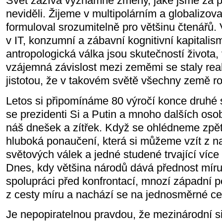
Svět zažívá významné změny, jaké jsme za po
neviděli. Žijeme v multipolárním a globalizo
formuloval srozumitelně pro většinu čtenářů.
v IT, konzumní a zábavní kognitivní kapitalis
antropologická válka jsou skutečností života,
vzájemná závislost mezi zeměmi se staly rea
jistotou, že v takovém světě všechny země ro
Letos si připomínáme 80 výročí konce druhé s
se prezidenti Si a Putin a mnoho dalších osob
náš dnešek a zítřek. Když se ohlédneme zpě
hluboká ponaučení, která si můžeme vzít z n
světových válek a jedné studené trvající více n
Dnes, kdy většina národů dává přednost míru
spolupráci před konfrontací, mnozí západní poli
z cesty míru a nachází se na jednosměrné ces
Je nepopiratelnou pravdou, že mezinárodní sit