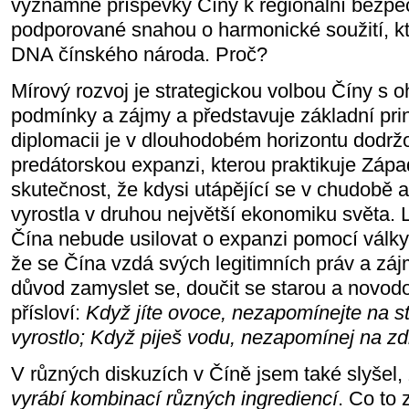
významné příspěvky Číny k regionální bezpeč
podporované snahou o harmonické soužití, kte
DNA čínského národa. Proč?
Mírový rozvoj je strategickou volbou Číny s o
podmínky a zájmy a představuje základní prin
diplomacii je v dlouhodobém horizontu dodrž
predátorskou expanzi, kterou praktikuje Zápa
skutečnost, že kdysi utápějící se v chudobě 
vyrostla v druhou největší ekonomiku světa. 
Čína nebude usilovat o expanzi pomocí válk
že se Čína vzdá svých legitimních práv a z
důvod zamyslet se, doučit se starou a novodo
přísloví:
Když jíte ovoce, nezapomínejte na s
vyrostlo; Když piješ vodu, nezapomínej na zd
V různých diskuzích v Číně jsem také slyšel,
vyrábí kombinací různých ingrediencí
. Co to