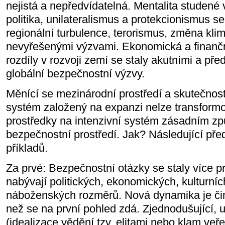
nejistá a nepředvídatelná. Mentalita studené
politika, unilateralismus a protekcionismus se
regionální turbulence, terorismus, změna kli
nevyřešenými výzvami. Ekonomická a finanční 
rozdíly v rozvoji zemí se staly akutními a pře
globální bezpečnostní výzvy.
Měnící se mezinárodní prostředí a skutečnost,
systém založený na expanzi nelze transform
prostředky na intenzivní systém zásadním z
bezpečnostní prostředí. Jak? Následující pře
příkladů.
Za prvé: Bezpečnostní otázky se staly více p
nabývají politických, ekonomických, kulturníc
náboženských rozměrů. Nová dynamika je čin
než se na první pohled zdá. Zjednodušující, ut
(idealizace vědění tzv. elitami nebo klam veře