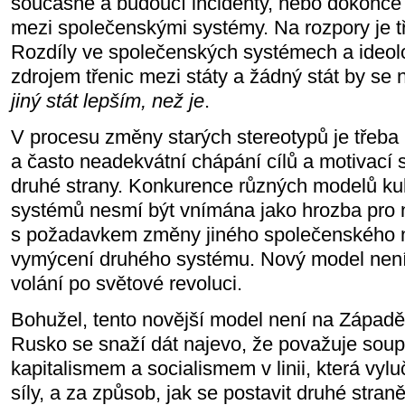
současné a budoucí incidenty, nebo dokonce
mezi společenskými systémy. Na rozpory je t
Rozdíly ve společenských systémech a ideolo
zdrojem třenic mezi státy a žádný stát by s
jiný stát lepším, než je
.
V procesu změny starých stereotypů je třeb
a často neadekvátní chápání cílů a motivací 
druhé strany. Konkurence různých modelů kul
systémů nesmí být vnímána jako hrozba pro 
s požadavkem změny jiného společenského
vymýcení druhého systému. Nový model není p
volání po světové revoluci.
Bohužel, tento novější model není na Západ
Rusko se snaží dát najevo, že považuje soup
kapitalismem a socialismem v linii, která vylu
síly, a za způsob, jak se postavit druhé straně