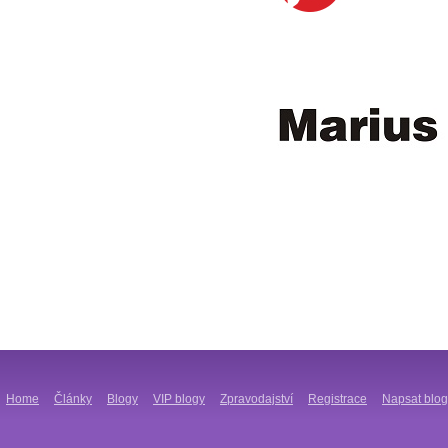
Home
Články
Blogy
VIP blogy
Zpravodajství
Registrace
Napsat blog