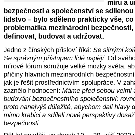
míru a u
bezpečnosti a společenství se sdílenou
lidstvo – bylo sděleno prakticky vše, c
problematika mezinárodní bezpečnosti, v
definovat, budovat a udržovat.
Jedno z čínských přísloví říká:
Se silnými koř
Se správným přístupem lidé uspějí
. Od svého
mírové fórum sdružuje velké mozky světa, a
příčiny hlavních mezinárodních bezpečnostn
jak je řešit prostřednictvím spolupráce. V za
zaznělo hodnocení:
Máme před sebou velmi a
budování bezpečnostního společenství: rovno
proto nanejvýš důležité, abychom dali hlavy 
mimo krabici a sdíleli nové perspektivy dosa
bezpečnosti.