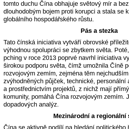
tomto duchu Čína obhajuje světový mír a bez
dlouhodobým bojem proti korupci a stala se 
globálního hospodářského růstu.
Pás a stezka
Tato čínská iniciativa vytváří obrovské přílež
výhodnou spolupráci se zbytkem světa. Poté, c
pching v roce 2013 poprvé navrhl iniciativa v
širokou podporu světa, čímž umožnila Číně 
rozvojovým zemím, zejména těm nejchudším.
zvýhodněných půjček, technické, personální a
a prostřednictvím projektů, z nichž mají přím
komunity, pomáhá Čína rozvojovým zemím. J
dopadových analýz.
Mezinárodní a regionální
Čína se aktivně podílí na hledání politického