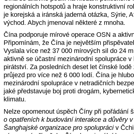
regionálních hotspotů a hraje konstruktivní rol
je korejská a iránská jaderná otázka, Sýrie, 
východ. Abych jmenoval některé z mnoha.
Čína podporuje mírové operace OSN a aktivně
Připomínám, že Čína je největším přispěvatel
Vyslala více než 37 000 mírových sil do 24 
aktivně se účastní mezinárodní spolupráce v b
pirátství. Za posledních deset let čínské lodě
průjezd pro více než 6 000 lodí. Čína je hlu
mezinárodní spolupráce v netradičních bezpe
jaké představuje boj proti drogám, kybernet
klimatu.
Nelze opomenout úspěch Číny při pořádání 
o opatřeních k budování interakce a důvěry v 
Šanghajské organizace pro spolupráci
v Čchi