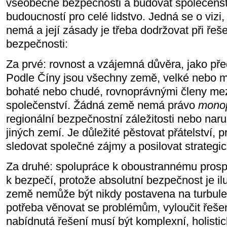
všeobecné bezpečnosti a budovat společenst
budoucností pro celé lidstvo. Jedná se o vizi,
nemá a její zásady je třeba dodržovat při ře
bezpečnosti:
Za prvé: rovnost a vzájemná důvěra, jako př
Podle Číny jsou všechny země, velké nebo ma
bohaté nebo chudé, rovnoprávnými členy me
společenství. Žádná země nemá právo
monop
regionální bezpečnostní záležitosti nebo naru
jiných zemí. Je důležité pěstovat přátelství, 
sledovat společné zájmy a posilovat strategi
Za druhé: spolupráce k oboustrannému prospěc
k bezpečí, protože absolutní bezpečnost je i
země nemůže být nikdy postavena na turbulen
potřeba věnovat se problémům, vyloučit řešen
nabídnutá řešení musí být komplexní, holisti