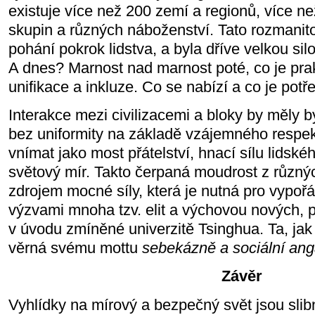
existuje více než 200 zemí a regionů, více n
skupin a různých náboženství. Tato rozmanito
pohání pokrok lidstva, a byla dříve velkou s
A dnes? Marnost nad marnost poté, co je pra
unifikace a inkluze. Co se nabízí a co je potř
Interakce mezi civilizacemi a bloky by měly 
bez uniformity na základě vzájemného respekt
vnímat jako most přátelství, hnací sílu lidsk
světový mír. Takto čerpaná moudrost z různýc
zdrojem mocné síly, která je nutná pro vypoř
výzvami mnoha tzv. elit a výchovou nových, 
v úvodu zmíněné univerzitě Tsinghua. Ta, jak 
věrná svému mottu
sebekázně a sociální an
Závěr
Vyhlídky na mírový a bezpečný svět jsou slib