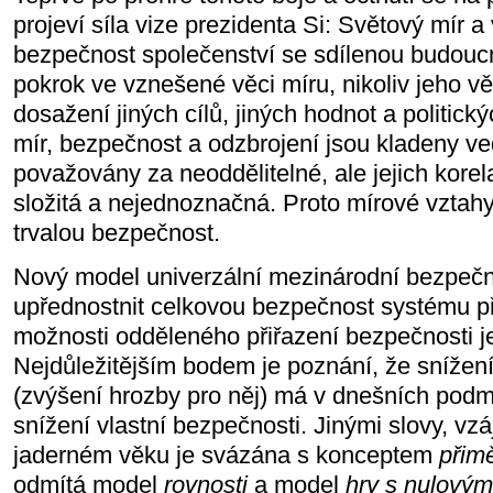
projeví síla vize prezidenta Si: Světový mír 
bezpečnost společenství se sdílenou budoucno
pokrok ve vznešené věci míru, nikoliv jeho 
dosažení jiných cílů, jiných hodnot a politick
mír, bezpečnost a odzbrojení jsou kladeny ve
považovány za neoddělitelné, ale jejich korel
složitá a nejednoznačná. Proto mírové vztahy
trvalou bezpečnost.
Nový model univerzální mezinárodní bezpečn
upřednostnit celkovou bezpečnost systému p
možnosti odděleného přiřazení bezpečnosti 
Nejdůležitějším bodem je poznání, že snížení
(zvýšení hrozby pro něj) má v dnešních pod
snížení vlastní bezpečnosti. Jinými slovy, v
jaderném věku je svázána s konceptem
přim
odmítá model
rovnosti
a model
hry s nulový