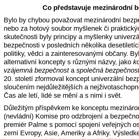
Co představuje mezinárodní 
Bylo by chybou považovat mezinárodní bezp
nebo za hotový soubor myšlenek či praktický
skutečnosti byly principy a myšlenky univerz
bezpečnosti v posledních několika desetiletí
politiky, vědci a zainteresovanými občany. By
alternativní koncepty s různými názvy, jako
k
vzájemná bezpečnost
a
společná bezpečnos
20. století zformoval koncept univerzální bezp
sloučením nejdůležitějších a nejživotaschopn
Čas ale letí, lidé se mění a s nimi i svět.
Důležitým příspěvkem ke konceptu mezinárod
(nevládní) Komise pro odzbrojení a bezpečnost
premiér Palme s pomocí spojení veřejných o
zemí Evropy, Asie, Ameriky a Afriky. Výsled