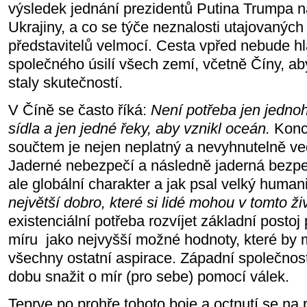
výsledek jednání prezidentů Putina Trumpa na
Ukrajiny, a co se týče neznalosti utajovanýc
představitelů velmocí. Cesta vpřed nebude h
společného úsilí všech zemí, včetně Číny, ab
staly skutečností.
V Číně se často říká:
Není potřeba jen jedno
sídla a jen jedné řeky, aby vznikl oceán.
Konce
součtem je nejen neplatný a nevyhnutelně v
Jaderné nebezpečí a následně jaderná bezpe
ale globální charakter a jak psal velký huma
největší dobro, které si lidé mohou v tomto ži
existenciální potřeba rozvíjet základní posto
míru jako nejvyšší možné hodnoty, které by 
všechny ostatní aspirace. Západní společnos
dobu snažit o mír (pro sebe) pomocí válek.
Teprve po prohře tohoto boje a octnutí se na p