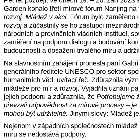
Pět let později, ve dnech 19. – 20. září 2023
Garden konalo třetí mírové fórum Nanjing n
rozvoj: Mládež v akci
. Fórum bylo zaměřeno
rozvoj
a zúčastnily se ho zástupci mezinárodn
národních a provinčních vládních institucí, so
zaměření na podporu dialogu a budování kom
budoucností a dosažení trvalého míru a udrži
Na slavnostním zahájení pronesla paní Gabr
generálního ředitele UNESCO pro sektor sp
humanitních věd, uvítací řeč. Zdůraznila výz
mládeže pro mír a rozvoj. Vyjádřila uznání pa
jejich podporu a zdůraznila, že
Potřebujeme ž
převzali odpovědnost za mírové procesy – je 
mohou být udržitelné.
Jinými slovy: Mládež je
Nejenom v západních společnostech mládež 
míru se nedostává podpory.