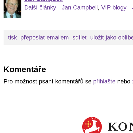
Další články - Jan Campbell
,
VIP blogy -
tisk
přeposlat emailem
sdílet
uložit jako oblí
Komentáře
Pro možnost psaní komentářů se
přihlašte
nebo