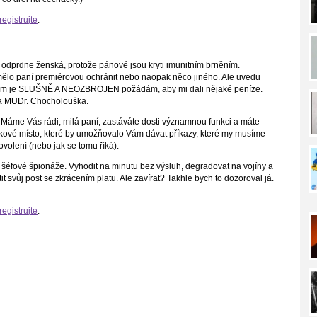
registrujte
.
e odprdne ženská, protože pánové jsou kryti imunitním brněním.
mělo paní premiérovou ochránit nebo naopak něco jiného. Ale uvedu
tam je SLUŠNĚ A NEOZBROJEN požádám, aby mi dali nějaké peníze.
lo na MUDr. Chocholouška.
: Máme Vás rádi, milá paní, zastáváte dosti významnou funkci a máte
 takové místo, které by umožňovalo Vám dávat příkazy, které my musíme
ovolení (nebo jak se tomu říká).
tí šéfové špionáže. Vyhodit na minutu bez výsluh, degradovat na vojíny a
 svůj post se zkrácením platu. Ale zavírat? Takhle bych to dozoroval já.
registrujte
.