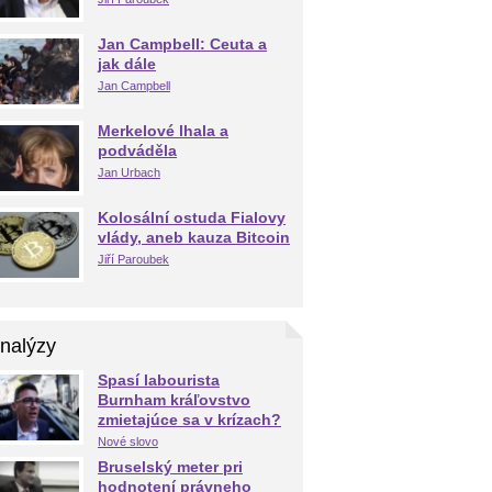
Jan Campbell: Ceuta a
jak dále
Jan Campbell
Merkelové lhala a
podváděla
Jan Urbach
Kolosální ostuda Fialovy
vlády, aneb kauza Bitcoin
Jiří Paroubek
nalýzy
Spasí labourista
Burnham kráľovstvo
zmietajúce sa v krízach?
Nové slovo
Bruselský meter pri
hodnotení právneho