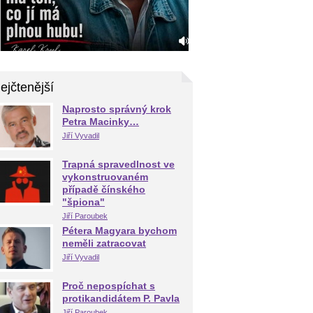
ejčtenější
Naprosto správný krok
Petra Macinky…
Jiří Vyvadil
Trapná spravedlnost ve
vykonstruovaném
případě čínského
"špiona"
Jiří Paroubek
Pétera Magyara bychom
neměli zatracovat
Jiří Vyvadil
Proč nepospíchat s
protikandidátem P. Pavla
Jiří Paroubek