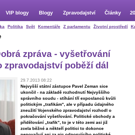
VIP blogy
Blogy
Zpravodajství
Články
20
ka
Politika
Svět
Komentáře
Z parlamentu
Životní prostředí
K
e
obrá zpráva - vyšetřování
 zpravodajství poběží dál
29.7.2013 08:22
Nejvyšší státní zástupce Pavel Zeman sice
ukončil - na základě rozhodnutí Nejvyššího
správního soudu - stíhání tří exposlanců kvůli
politickým „trafikám“, ale v případu údajného
zneužití Vojenského zpravodajství rozhodl o
pokračování vyšetřování. Politické obchody a
přidělování „trafik“, to je v této zemi asi již
zcela běžné a někteří politici to dokonce
nepovažují ani za nic odporujícího politické