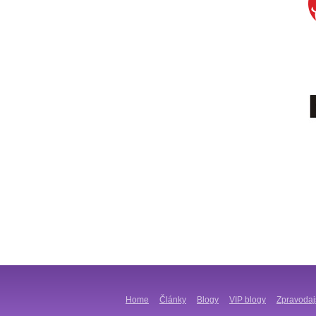
Home
Články
Blogy
VIP blogy
Zpravodaj