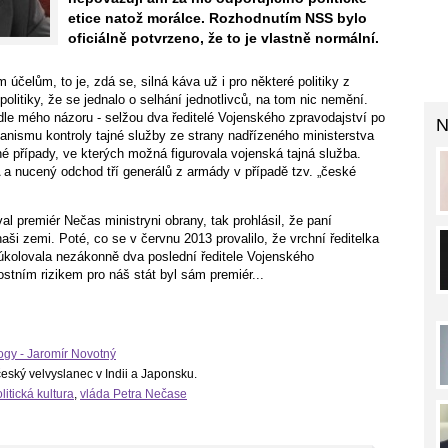
etice natož morálce. Rozhodnutím NSS bylo
oficiálně potvrzeno, že to je vlastně normální.
čelům, to je, zdá se, silná káva už i pro některé politiky z
olitiky, že se jednalo o selhání jednotlivců, na tom nic nemění.
dle mého názoru - selžou dva ředitelé Vojenského zpravodajství po
N
hanismu kontroly tajné služby ze strany nadřízeného ministerstva
né případy, ve kterých možná figurovala vojenská tajná služba.
a nucený odchod tří generálů z armády v případě tzv. „české
l premiér Nečas ministryni obrany, tak prohlásil, že paní
ši zemi. Poté, co se v červnu 2013 provalilo, že vrchní ředitelka
ž úkolovala nezákonně dva poslední ředitele Vojenského
stním rizikem pro náš stát byl sám premiér...
ogy - Jaromír Novotný
český velvyslanec v Indii a Japonsku.
litická kultura
,
vláda Petra Nečase