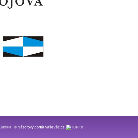
Kontakt
© Názorový portál VašeVěc.cz