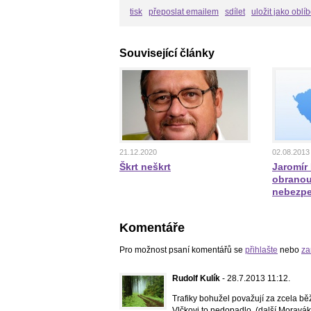
tisk
přeposlat emailem
sdílet
uložit jako oblí
Související články
21.12.2020
02.08.2013
Škrt neškrt
Jaromír
obranou
nebezp
Komentáře
Pro možnost psaní komentářů se
přihlašte
nebo
za
Rudolf Kulík
- 28.7.2013 11:12.
Trafiky bohužel považují za zcela běž
Vlčkovi to nedopadlo. (další Moravák