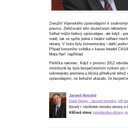
Zneužití Vojenského zpravodajství k soukromým ú
pravice. Zlehčování této skutečnosti některými p
Selhat může řadový zpravodajec, ale když - po
sobě, tak se spíše jedná o fatální selhání mec
obrany. V tisku byly komentovány i další podiv
Případ korunního svědka v kause letadel CASA 
Mata Hari“ například.
Perlička nakonec. Když v prosinci 2012 odvoláva
ministryně by byla bezpečnostním rizikem pro na
sekretariátu premiéra a blízká přítelkyně tého
zpravodajství, se bohužel ukázalo, že bezpečno
Jaromír Novotný
Další články - Jaromír Novotný
,
VIP bl
Bývalý I. náměstek ministra obrany a 
Klíčová slova:
ministerstvo obrany
,
po