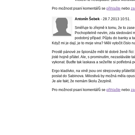
Pro možnost psaní komentářů se
přihlašte
nebo
za
Antonín Šebek
- 28.7.2013 10:51.
Směřuje to zřejmě k tomu, že to zas
Pochopitelně nevím, zda sledování 
podobný případ: Půjdu do banky a 
Když mi je dají, je to moje vina? Měli vytočit čís
Prostě pánové ze špionáže měli té dobré ženě říci
jisté hojně přátel. Ale, s prominutím, nezastáváte
vykonat. Buďte tak laskava a sežeňte si potřebná p
Ergo kladívko, na vině jsou oni strejcovsky přátelš
poslat do Sabinova. Milostivá by možná měla opustit
Je ale fakt, že nemám školu Zezplně.
Pro možnost psaní komentářů se
přihlašte
nebo
za