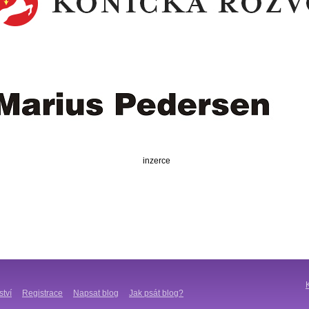
inzerce
ství
Registrace
Napsat blog
Jak psát blog?