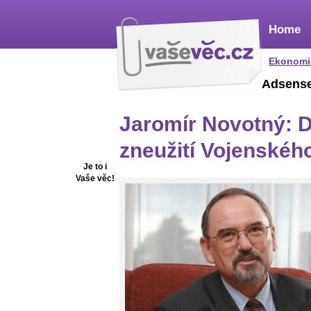
Home
Ekonomi
Adsens
Jaromír Novotný: D
zneužití Vojenského
Je to i
Vaše věc!