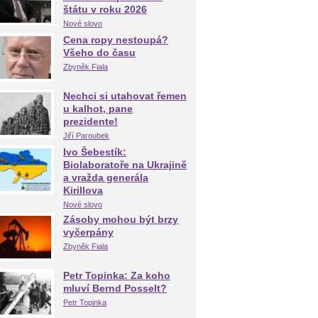
štátu v roku 2026
Nové slovo
Cena ropy nestoupá?
Všeho do času
Zbyněk Fiala
Nechci si utahovat řemen
u kalhot, pane
prezidente!
Jiří Paroubek
Ivo Šebestík:
Biolaboratoře na Ukrajině
a vražda generála
Kirillova
Nové slovo
Zásoby mohou být brzy
vyčerpány
Zbyněk Fiala
Petr Topinka: Za koho
mluví Bernd Posselt?
Petr Topinka