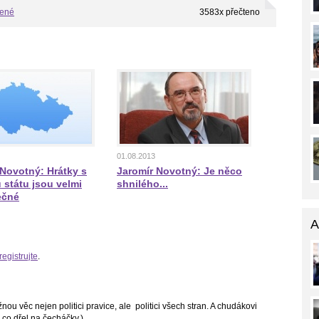
bené
3583x přečteno
01.08.2013
 Novotný: Hrátky s
Jaromír Novotný: Je něco
 státu jsou velmi
shnilého...
ečné
A
registrujte
.
nou věc nejen politici pravice, ale politici všech stran. A chudákovi
 co dřel na čecháčky.)