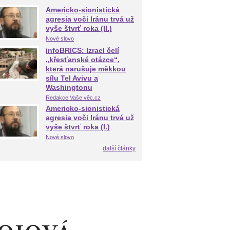
Americko-sionistická
agresia voči Iránu trvá už
vyše štvrť roka (II.)
Nové slovo
infoBRICS: Izrael čelí
„křesťanské otázce“,
která narušuje měkkou
sílu Tel Avivu a
Washingtonu
Redakce Vaše věc.cz
Americko-sionistická
agresia voči Iránu trvá už
vyše štvrť roka (I.)
Nové slovo
další články