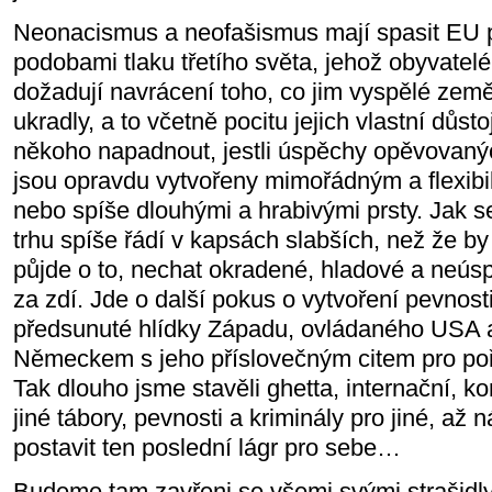
Neonacismus a neofašismus mají spasit EU p
podobami tlaku třetího světa, jehož obyvatelé 
dožadují navrácení toho, co jim vyspělé zem
ukradly, a to včetně pocitu jejich vlastní důst
někoho napadnout, jestli úspěchy opěvovan
jsou opravdu vytvořeny mimořádným a flexibi
nebo spíše dlouhými a hrabivými prsty. Jak s
trhu spíše řádí v kapsách slabších, než že by s
půjde o to, nechat okradené, hladové a neú
za zdí. Jde o další pokus o vytvoření pevnost
předsunuté hlídky Západu, ovládaného USA
Německem s jeho příslovečným citem pro pořá
Tak dlouho jsme stavěli ghetta, internační, ko
jiné tábory, pevnosti a kriminály pro jiné, až
postavit ten poslední lágr pro sebe…
Budeme tam zavřeni se všemi svými strašidl