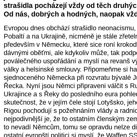
strašidla pocházejí vždy od těch druhýc
Od nás, dobrých a hodných, naopak vžd
Evropou dnes obchází strašidlo neonacismu,
Pobaltí a na Ukrajině, nicméně je stále zřete
především v Německu, které sice roní krokod
dávnými oběťmi, ale kdykoliv může, tak podpo
poválečného uspořádání a myslí na revanš v
války a helsinské smlouvy. Připomeňme si ha
sjednoceného Německa při rozvratu bývalé J
Řecka. Nyní jsou Němci připraveni válčit s 
Ukrajince a s Řeky do posledního eura pohl
skutečnost, že v jejím čele stojí Lotyšsko, 
Rigou pochodují s požehnáním vlády a radni
nejpodivnější je, že to ostatním členským ze
to nevadí Němcům, tomu se opravdu nelze divi
ostatní evropští politici si myslí, že Waffen S