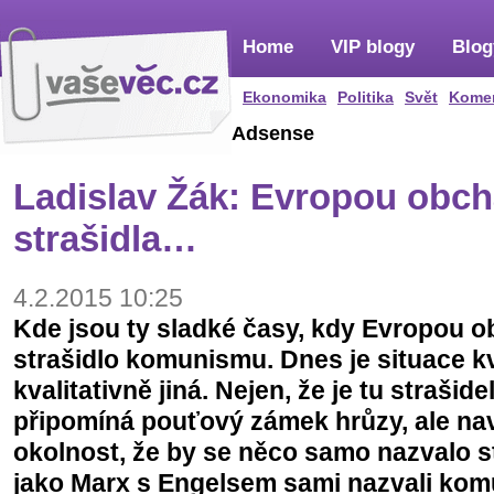
Home
VIP blogy
Blog
Ekonomika
Politika
Svět
Kome
Adsense
Ladislav Žák: Evropou obch
strašidla…
4.2.2015 10:25
Kde jsou ty sladké časy, kdy Evropou o
strašidlo komunismu. Dnes je situace kv
kvalitativně jiná. Nejen, že je tu strašide
připomíná pouťový zámek hrůzy, ale nav
okolnost, že by se něco samo nazvalo 
jako Marx s Engelsem sami nazvali ko