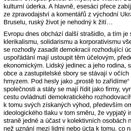
kulturní úderka. A hlavně, esesáci přece zabíj
ze zpravodajství a komentářů z východní Ukra
Bruselu, ruský život je nehodný k žití…
Evropu dnes obchází další strašidlo, a tím je
klerikalismu, solidarismu a korporativismu v
se rozhodly zasadit demokracii rozhodující ú
uspořádání mají ustoupit těm účelovým, před
ekonomickým. Lidský jedinec a jeho rodina, s
obce a zastupitelské sbory se stávají v očích
hmyzem. Pod hesly jako „prostě to zařídíme“
společnosti a státy se mají řídit jako firmy, v
cestu ovládnutí demokratického rozhodovacíh
k tomu svých získaných výhod, především o
ideologického tlaku v tom směru, že vypjatý 
straně jedné a účast v kolektivních osobách n
než uznání mezi lidmi nebo úcta k tomu, co 