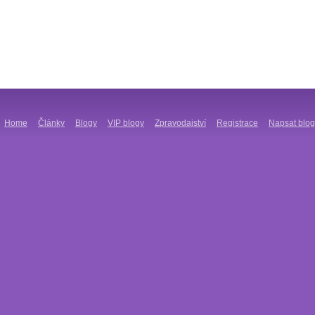
Home
Články
Blogy
VIP blogy
Zpravodajství
Registrace
Napsat blog