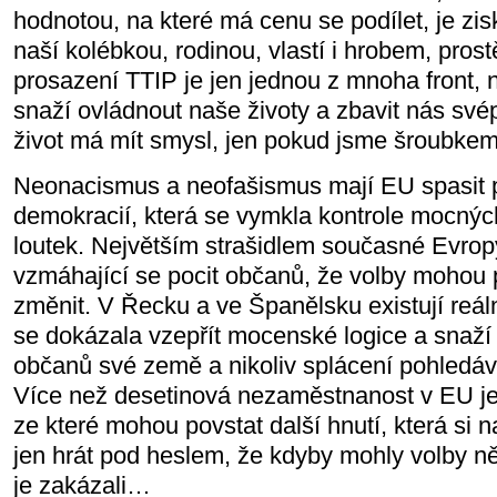
hodnotou, na které má cenu se podílet, je zis
naší kolébkou, rodinou, vlastí i hrobem, pro
prosazení TTIP je jen jednou z mnoha front, 
snaží ovládnout naše životy a zbavit nás své
život má mít smysl, jen pokud jsme šroubkem
Neonacismus a neofašismus mají EU spasit 
demokracií, která se vymkla kontrole mocných 
loutek. Největším strašidlem současné Evropy 
vzmáhající se pocit občanů, že volby mohou
změnit. V Řecku a ve Španělsku existují reálná
se dokázala vzepřít mocenské logice a snaží 
občanů své země a nikoliv splácení pohledáve
Více než desetinová nezaměstnanost v EU je 
ze které mohou povstat další hnutí, která si 
jen hrát pod heslem, že kdyby mohly volby n
je zakázali…