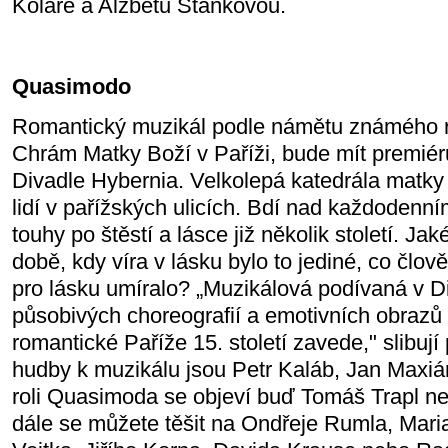
Koláře a Alžbětu Stankovou.
Quasimodo
Romantický muzikál podle námětu známého 
Chrám Matky Boží v Paříži, bude mít premiéru
Divadle Hybernia. Velkolepá katedrála matky
lidí v pařížských ulicích. Bdí nad každodenní
touhy po štěstí a lásce již několik století. Jak
době, kdy víra v lásku bylo to jediné, co člo
pro lásku umíralo? „Muzikálová podívaná v D
působivých choreografií a emotivních obrazů
romantické Paříže 15. století zavede," slibují
hudby k muzikálu jsou Petr Kaláb, Jan Maxiá
roli Quasimoda se objeví buď Tomáš Trapl n
dále se můžete těšit na Ondřeje Rumla, Mar