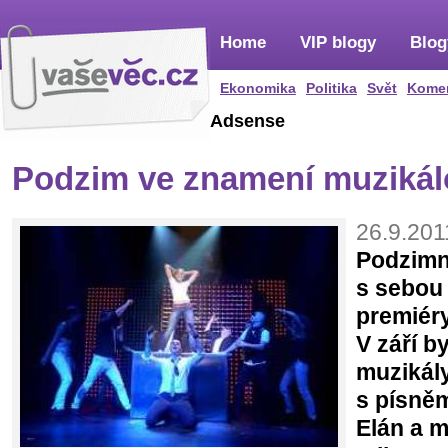
Home
VIP blogy
Blog
Ekonomika
Politika
Svět
Kome
Adsense
Podzim ve znamení muzikál
26.9.201
Podzimn
s sebou 
premiér
V září b
muzikál
s písněm
Elán a m