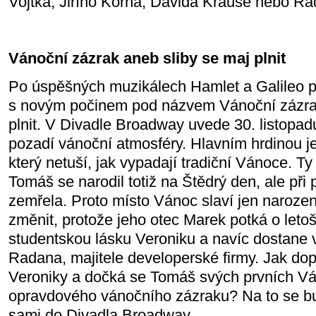
Vojtka, Jiřího Korna, Davida Krause nebo R
Vánoční zázrak aneb sliby se maj plnit
Po úspěšných muzikálech Hamlet a Galileo p
s novým počinem pod názvem Vánoční zázrak
plnit. V Divadle Broadway uvede 30. listopad
pozadí vánoční atmosféry. Hlavním hrdinou j
který netuší, jak vypadají tradiční Vánoce. Ty
Tomáš se narodil totiž na Štědrý den, ale při
zemřela. Proto místo Vánoc slaví jen narozen
změnit, protože jeho otec Marek potká o leto
studentskou lásku Veroniku a navíc dostane 
Radana, majitele developerské firmy. Jak do
Veroniky a dočká se Tomáš svých prvních V
opravdového vánočního zázraku? Na to se bu
sami do Divadla Broadway...