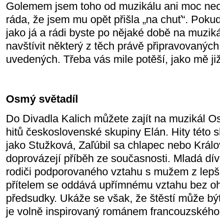
Golemem jsem toho od muzikálu ani moc neo
ráda, že jsem mu opět přišla „na chuť“. Poku
jako já a rádi byste po nějaké době na muziká
navštívit některý z těch právě připravovanýc
uvedených. Třeba vás mile potěší, jako mě ji
Osmý světadíl
Do Divadla Kalich můžete zajít na muzikál Os
hitů československé skupiny Elán. Hity této 
jako Stužková, Zaľúbil sa chlapec nebo Králo
doprovázejí příběh ze současnosti. Mladá dí
rodiči podporovaného vztahu s mužem z lepš
přítelem se oddává upřímnému vztahu bez o
předsudky. Ukáže se však, že štěstí může být
je volně inspirovaný románem francouzského