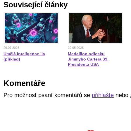
Související články
29.07.2026
12.05.2026
Umělá inteligence IIa
Medaillon odlesku
(příklad)
Jimmyho Cartera 39.
Presidenta USA
Komentáře
Pro možnost psaní komentářů se
přihlašte
nebo