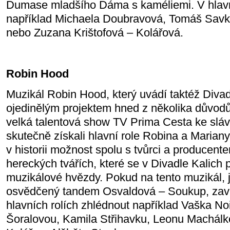
Dumase mladšího Dáma s kaméliemi. V hlavní
například Michaela Doubravová, Tomáš Savka
nebo Zuzana Krištofová – Kolářová.
Robin Hood
Muzikál Robin Hood, který uvádí taktéž Diva
ojedinělým projektem hned z několika důvod
velká talentová show TV Prima Cesta ke slávě
skutečně získali hlavní role Robina a Mariany
v historii možnost spolu s tvůrci a producen
hereckých tvářích, které se v Divadle Kalich
muzikálové hvězdy. Pokud na tento muzikál, j
osvědčený tandem Osvaldová – Soukup, zaví
hlavních rolích zhlédnout například Vaška Noi
Šoralovou, Kamila Střihavku, Leonu Machálk