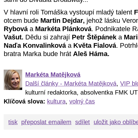
V hlavní roli Tomáška vystoupí mladý talent
F
otcem bude
Martin Dejdar,
jehož lásku Veron
Rybová
a
Markéta Plánková
. Podnikatele 
Vašut.
Dědu si zahrají
Petr Štěpánek
a
Mari
Naďa Konvalinková
a
Květa Fialová
. Potrh
bratra Marka bude hrát
Aleš Háma.
Markéta Matějková
Další články - Markéta Matějková
,
VIP bl
kulturní redaktorka, absolventka FMK UT
Klíčová slova:
kultura
,
volný čas
tisk
přeposlat emailem
sdílet
uložit jako oblí