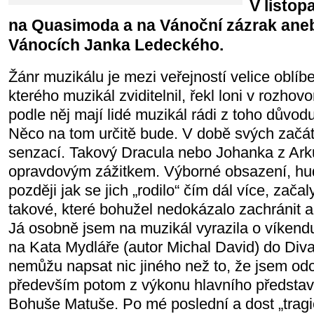
V listop
na Quasimoda a na Vánoční zázrak aneb 
Vánocích Janka Ledeckého.
Žánr muzikálu je mezi veřejností velice oblíb
kterého muzikál zviditelnil, řekl loni v rozhov
podle něj mají lidé muzikál rádi z toho důvodu
Něco na tom určitě bude. V době svých začát
senzací. Takový Dracula nebo Johanka z Arku
opravdovým zážitkem. Výborné obsazení, hud
později jak se jich „rodilo“ čím dál více, začal
takové, které bohužel nedokázalo zachránit 
Já osobně jsem na muzikál vyrazila o víkendu
na Kata Mydláře (autor Michal David) do Div
nemůžu napsat nic jiného než to, že jsem od
především potom z výkonu hlavního představ
Bohuše Matuše. Po mé poslední a dost „tragi