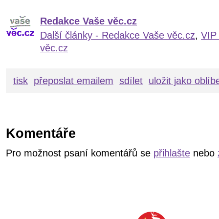
Redakce Vaše věc.cz
Další články - Redakce Vaše věc.cz
,
VIP
věc.cz
tisk
přeposlat emailem
sdílet
uložit jako oblí
Komentáře
Pro možnost psaní komentářů se
přihlašte
nebo