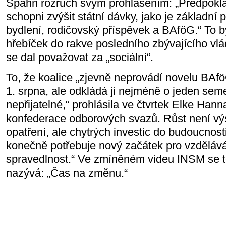
Spahn rozruch svým prohlášením: „Předpok
schopni zvýšit státní dávky, jako je základní 
bydlení, rodičovský příspěvek a BAföG.“ To b
hřebíček do rakve posledního zbývajícího vlád
se dal považovat za „sociální“.
To, že koalice „zjevně neprovádí novelu BAfö
1. srpna, ale odkládá ji nejméně o jeden seme
nepřijatelné,“ prohlásila ve čtvrtek Elke Ha
konfederace odborových svazů. Růst není v
opatření, ale chytrých investic do budoucnost
konečně potřebuje nový začátek pro vzdělává
spravedlnost.“ Ve zmíněném videu INSM se t
nazývá: „Čas na změnu.“