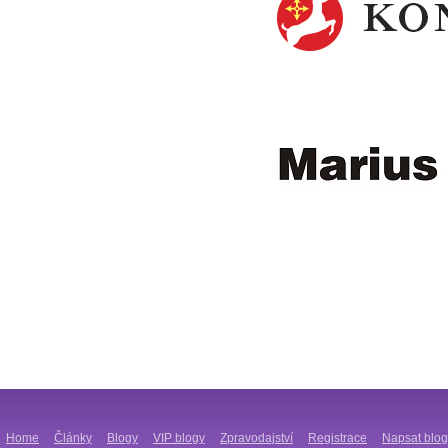
Home
Články
Blogy
VIP blogy
Zpravodajství
Registrace
Napsat blog