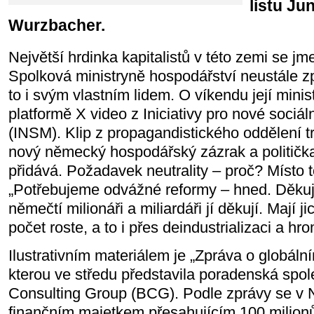
listu Ju
Wurzbacher.
Největší hrdinka kapitalistů v této zemi se j
Spolková ministryně hospodářství neustále 
to i svým vlastním lidem. O víkendu její minis
platformě X video z Iniciativy pro nové sociál
(INSM). Klip z propagandistického oddělení t
nový německý hospodářský zázrak a politič
přidává. Požadavek neutrality – proč? Místo 
„Potřebujeme odvážné reformy – hned. Děkuj
němečtí milionáři a miliardáři jí děkují. Mají ji
počet roste, a to i přes deindustrializaci a h
Ilustrativním materiálem je „Zpráva o globáln
kterou ve středu představila poradenská spo
Consulting Group (BCG). Podle zprávy se v
finančním majetkem přesahujícím 100 milionů