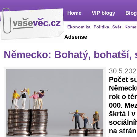
Home
VIP blogy
Blog
Ekonomika
Politika
Svět
Kome
Adsense
Německo: Bohatý, bohatší,
30.5.202
Počet su
Německu
rok o té
000. Mez
škrtá i 
sociální
na strá