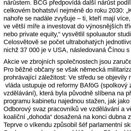
nárůstem. BCG předpovídá další nárůst podílu
celkovém bohatství nejméně do roku 2030: „
nahoře se nadále zvyšuje – ti, kteří mají více
ve větší míře a investovat do výnosnějších tříd
nebo private equity,“ vysvětlil spoluautor stu
Celosvětově se počet ultrabohatých jednotliv
nichž 37 000 je v USA, následovaná Čínou s
Akcie ve zbrojních společnostech jsou zaruč
Pro běžné občany se však německá militariz
prohrávající záležitost: Ve středu se objevily
vláda ustupuje od reformy BAföG (spolkový
vzdělávání), která byla původně slíbena na př
programu kabinetu najednou stažen, jak jako 
Odborový svaz pracovníků ve vzdělávání a v
koaliční „dohoda“ dosažená na konci dubna zp
Teprve o víkendu způsobil šéf parlamentní