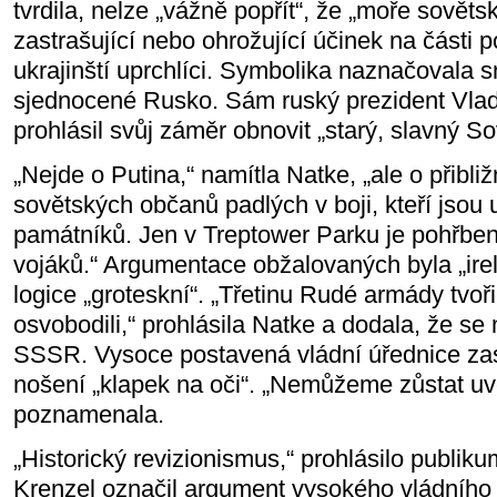
tvrdila, nelze „vážně popřít“, že „moře sověts
zastrašující nebo ohrožující účinek na části p
ukrajinští uprchlíci. Symbolika naznačovala s
sjednocené Rusko. Sám ruský prezident Vlad
prohlásil svůj záměr obnovit „starý, slavný S
„Nejde o Putina,“ namítla Natke, „ale o přibli
sovětských občanů padlých v boji, kteří jsou 
památníků. Jen v Treptower Parku je pohřbe
vojáků.“ Argumentace obžalovaných byla „irel
logice „groteskní“. „Třetinu Rudé armády tvořil
osvobodili,“ prohlásila Natke a dodala, že se 
SSSR. Vysoce postavená vládní úřednice zas
nošení „klapek na oči“. „Nemůžeme zůstat uvěz
poznamenala.
„Historický revizionismus,“ prohlásilo publik
Krenzel označil argument vysokého vládního