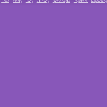
Home
Články
Blogy
VIP blogy
Zpravodajství
Registrace
Napsat blog