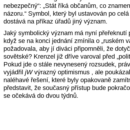
nebezpečný“: „Stát říká občanům, co znamenaj
názoru.“ Symbol, který byl ustavován po celá 
dostává na příkaz úřadů jiný význam.
Jaký symbolický význam má nyní přeřeknutí 
když se na konci jednání zmínila o „ruském 
požadovala, aby jí diváci připomněli, že dot
sovětské? Krenzel již dříve varoval před „poli
Pokud jde o stále nevynesený rozsudek, práv
vyjádřil
jW
výrazný optimismus , ale poukázal
naléhavé řešení, které byly opakovaně zamítn
představit, že současný přístup bude pokrač
se očekává do dvou týdnů.