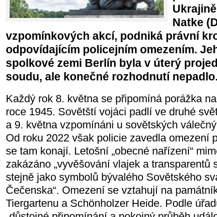
Ukrajině
Natke (D
vzpomínkových akcí, podniká právní kro
odpovídajícím policejním omezením. Jeh
spolkové zemi Berlín byla v úterý proj
soudu, ale konečné rozhodnutí nepadlo
Každý rok 8. května se připomíná porážka n
roce 1945. Sovětští vojáci padlí ve druhé svě
a 9. května vzpomínáni u sovětských válečný
Od roku 2022 však policie zavedla omezení p
se tam konají. Letošní „obecné nařízení“ mimo
zakázáno „vyvěšování vlajek a transparentů 
stejně jako symbolů bývalého Sovětského sv
Čečenska“. Omezení se vztahují na památník
Tiergartenu a Schönholzer Heide. Podle úřad
„důstojné připomínání a pokojný průběh událo