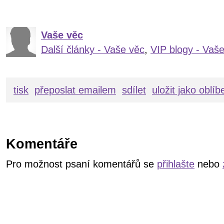
Vaše věc
Další články - Vaše věc
,
VIP blogy - Vaš
tisk
přeposlat emailem
sdílet
uložit jako oblí
Komentáře
Pro možnost psaní komentářů se
přihlašte
nebo