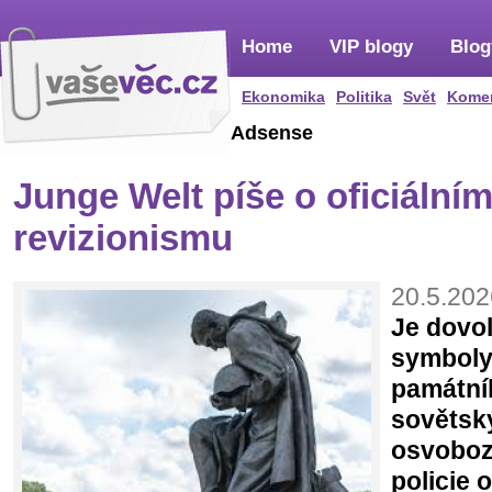
Home
VIP blogy
Blog
Ekonomika
Politika
Svět
Kome
Adsense
Junge Welt píše o oficiální
revizionismu
20.5.202
Je dovo
symboly
památní
sovětsk
osvoboz
policie 