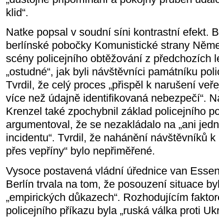
klid“.
Natke popsal v soudní síni kontrastní efekt.
berlínské pobočky Komunistické strany Něm
scény policejního obtěžování z předchozích le
„ostudné“, jak byli návštěvníci památníku poli
Tvrdil, že celý proces „přispěl k narušení v
více než údajně identifikovaná nebezpečí“. N
Krenzel také zpochybnil základ policejního 
argumentoval, že se nezakládalo na „ani je
incidentu“. Tvrdil, že nahánění návštěvníků k
přes vepříny“ bylo nepřiměřené.
Vysoce postavená vládní úřednice van Esse
Berlín trvala na tom, že posouzení situace b
„empirických důkazech“. Rozhodujícím fakto
policejního příkazu byla „ruská válka proti Ukr