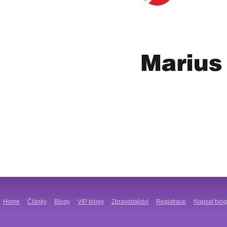
Home
Články
Blogy
VIP blogy
Zpravodajství
Registrace
Napsat blog