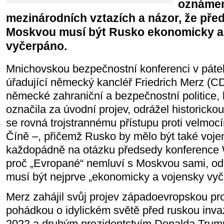
oznámení
mezinárodních vztazích a názor, že pře
Moskvou musí být Rusko ekonomicky a
vyčerpáno.
Mnichovskou bezpečnostní konferenci v pátek
úřadující německý kancléř Friedrich Merz (C
německé zahraniční a bezpečnostní politice,
označila za úvodní projev, odrážel historicko
se rovná trojstrannému přístupu proti velmo
Číně –, přičemž Rusko by mělo být také voj
každopádně na otázku předsedy konference 
proč „Evropané“ nemluví s Moskvou sami, o
musí být nejprve „ekonomicky a vojensky vyč
Merz zahájil svůj projev západoevropskou pr
pohádkou o idylickém světě před ruskou invaz
2022 a druhým prezidentstvím Donalda Trum