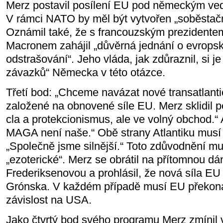
Merz postavil posílení EU pod německým ve
V rámci NATO by měl být vytvořen „soběstačný,
Oznámil také, že s francouzským preziden
Macronem zahájil „důvěrná jednání o evrop
odstrašování“. Jeho vláda, jak zdůraznil, si 
závazků“ Německa v této otázce.
Třetí bod: „Chceme navázat nové transatlantic
založené na obnovené síle EU. Merz sklidil p
cla a protekcionismus, ale ve volný obchod.“ A
MAGA není naše.“ Obě strany Atlantiku musí d
„Společně jsme silnější.“ Toto zdůvodnění musí
„ezoterické“. Merz se obrátil na přítomnou d
Frederiksenovou a prohlásil, že nová síla EU j
Grónska. V každém případě musí EU překon
závislost na USA.
Jako čtvrtý bod svého programu Merz zmínil vy