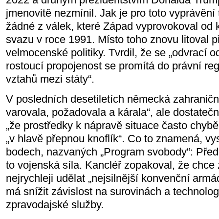
jmenovitě nezmínil. Jak je pro toto vyprávění 
žádné z válek, které Západ vyprovokoval od
svazu v roce 1991. Místo toho znovu litoval p
velmocenské politiky. Tvrdil, že se „odvrací 
rostoucí propojenost se promítá do právní reg
vztahů mezi státy“.
V posledních desetiletích německá zahraniční 
varovala, požadovala a kárala“, ale dostateč
„že prostředky k nápravě situace často chyběl
„v hlavě přepnou knoflík“. Co to znamená, vys
bodech, nazvaných „Program svobody“: Přede
to vojenská síla. Kancléř zopakoval, že chc
nejrychleji udělat „nejsilnější konvenční arm
má snížit závislost na surovinách a technologi
zpravodajské služby.