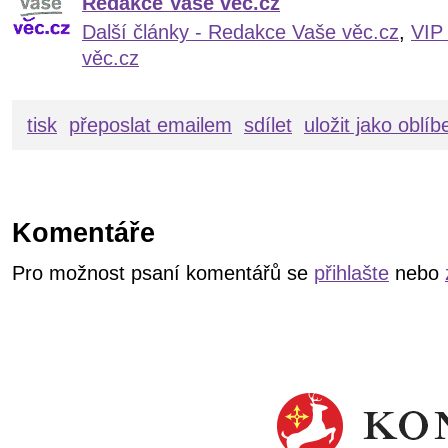
Redakce Vaše věc.cz
Další články - Redakce Vaše věc.cz
,
VIP
věc.cz
tisk
přeposlat emailem
sdílet
uložit jako oblí
Komentáře
Pro možnost psaní komentářů se
přihlašte
nebo