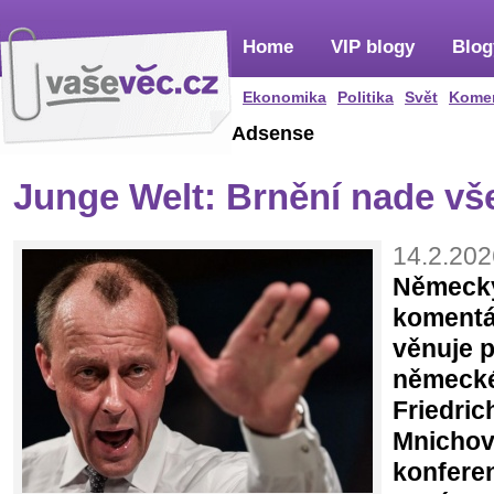
Home
VIP blogy
Blog
Ekonomika
Politika
Svět
Kome
Adsense
Junge Welt: Brnění nade vš
14.2.202
Německý
komentá
věnuje 
německé
Friedric
Mnichov
konferen