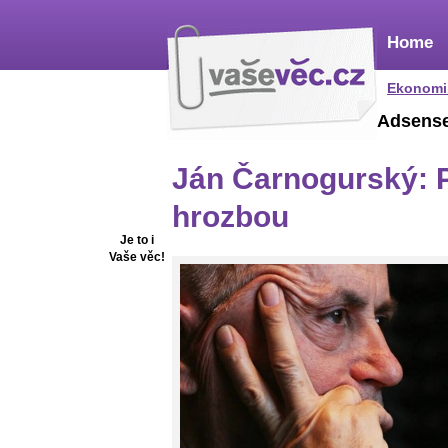
Home
Ekonomi
Adsens
Ján Čarnogurský: 
hrozbou
Je to i
Vaše věc!