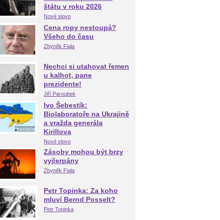
štátu v roku 2026
Nové slovo
Cena ropy nestoupá?
Všeho do času
Zbyněk Fiala
Nechci si utahovat řemen
u kalhot, pane
prezidente!
Jiří Paroubek
Ivo Šebestík:
Biolaboratoře na Ukrajině
a vražda generála
Kirillova
Nové slovo
Zásoby mohou být brzy
vyčerpány
Zbyněk Fiala
Petr Topinka: Za koho
mluví Bernd Posselt?
Petr Topinka