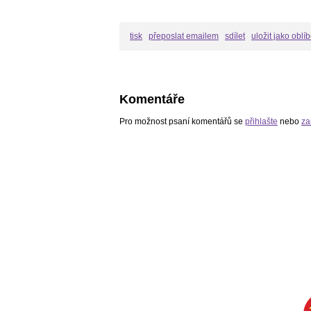
tisk
přeposlat emailem
sdílet
uložit jako oblí
Komentáře
Pro možnost psaní komentářů se
přihlašte
nebo
za