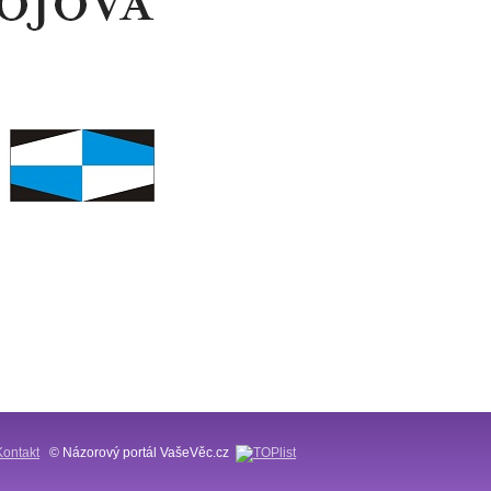
Kontakt
© Názorový portál VašeVěc.cz