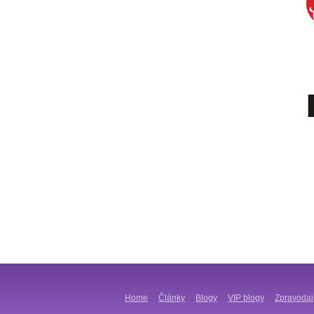
Home
Články
Blogy
VIP blogy
Zpravodaj