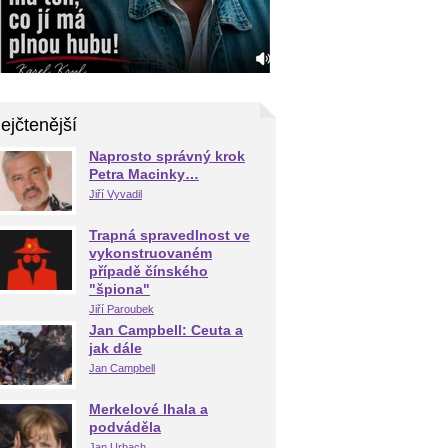
ejčtenější
Naprosto správný krok
Petra Macinky…
Jiří Vyvadil
Trapná spravedlnost ve
vykonstruovaném
případě čínského
"špiona"
Jiří Paroubek
Jan Campbell: Ceuta a
jak dále
Jan Campbell
Merkelové lhala a
podváděla
Jan Urbach