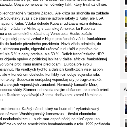
ápadu. Obaja pomenovali len očividný fakt, ktorý trval už dlhšie.
o jednoznačné víťazstvo Západu. Ale kríza sa skončila na základe
e Sovietsky zväz síce stiahne jadrové rakety z Kuby, ale USA
napadnú Kubu. Vďaka dohode Kuba si udržiava režim doteraz,
adným vládam v Afrike aj v Latinskej Amerike, ku Kube sa
ragua a do amerického zásahu aj Venezuela. Rusko začalo
2 vojenský prevrat zvrhol v Nigeri prozápadnú vládu, frankofónne
átila do funkcie pôvodného prezidenta. Nová vláda odmietla, do
 ultimátum padlo, nigerskú uránovú rudu ťaží a predáva nie
latí nie 5 % z ceny predaja, ale 50 %. Deficit francúzskeho HDP
bjavia správy o politickej labilite v ďalšej africkej frankofónnej
 vo vojne proti Iránu máme pred očami, Európa pre svoju
asiahnuť. Na všetkých týchto a ďalších konfliktoch visel aspoň
, ale v konečnom dôsledku konflikty rozhoduje vojenská sila.
ie rakety. Budovanie európskej vojenskej sily je tragikomické.
st a svojich vojenských zariadení. Nemecký kancelár Merz,
A
predseda vlády Starmer nehovoria svojim občanom, ako chcú brániť
jnu s Ruskom vyvolávajú už teraz dodávkami zbraní Ukrajine a
ku.
existenciou. Každý národ, ktorý sa bude cítiť vykorisťovaný
 pod názvom Washingtonský konsenzus – česká ekonómka
i neokolonializmu – bude mať aspoň nádej na silnú oporu zo
ávia/Srbsko počas amerického bombardovania v roku 1999 požiadala