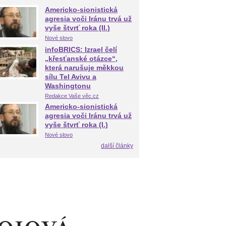
Americko-sionistická
agresia voči Iránu trvá už
vyše štvrť roka (II.)
Nové slovo
infoBRICS: Izrael čelí
„křesťanské otázce“,
která narušuje měkkou
sílu Tel Avivu a
Washingtonu
Redakce Vaše věc.cz
Americko-sionistická
agresia voči Iránu trvá už
vyše štvrť roka (I.)
Nové slovo
další články