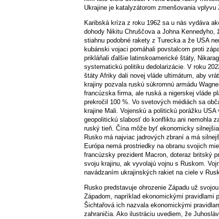
Ukrajine je katalyzátorom zmenšovania vplyvu Z
Karibská kríza z roku 1962 sa u nás vydáva ak
dohody Nikitu Chruščova a Johna Kennedyho, ž
stiahnu podobné rakety z Turecka a že USA ne
kubánski vojaci pomáhali povstalcom proti záp
prikláňali ďalšie latinskoamerické štáty, Nika
systematickú politiku dedolarizácie. V roku 202
štáty Afriky dali novej vláde ultimátum, aby vr
krajiny pozvala ruskú súkromnú armádu Wagner,
francúzska firma, ale ruská a nigerskej vláde p
prekročil 100 %. Vo svetových médiách sa občas o
krajine Mali. Vojenskú a politickú porážku USA
geopolitickú slabosť do konfliktu ani nemohla z
ruský tieň. Čína môže byť ekonomicky silnejšia
Rusko má najviac jadrových zbraní a má silnejš
Európa nemá prostriedky na obranu svojich mie
francúzsky prezident Macron, doteraz britský 
svoju krajinu, ak vyvolajú vojnu s Ruskom. Vo
navádzaním ukrajinských rakiet na ciele v Rus
Rusko predstavuje ohrozenie Západu už svojou 
Západom, napríklad ekonomickými pravidlami
Šichtařová ich nazvala ekonomickými pravidlam
zahraničia. Ako ilustráciu uvediem, že Juhosl