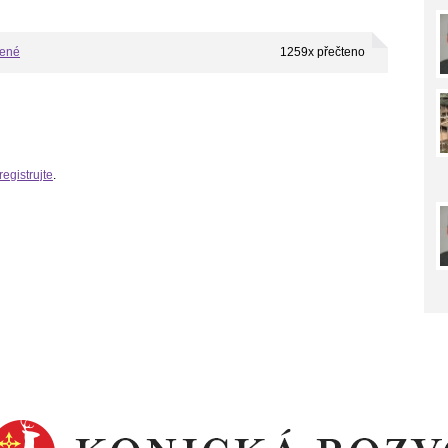
bené
1259x přečteno
registrujte
.