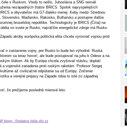
na čele s Ruskom. Vtedy to nešlo, Juhoslávia a SNG nemali
druženia nezápadných štátov BRICS. Spolok najvyspelejších
RICS a obyvateľov má G7 ďaleko menej. Keby medzi Strednou
a, Slovensko, Maďarsko, Rakúsko, Bulharsko a postupne ďalšie
ozumnej bruselskej nepolitike. Technologicky je BRICS (Čína) na
bilia vo svete je Rusko, najväčšie energetické zdroje má Rusko.
ápadu akoby európska politická elita chcela vyrovnať vojnou proti
vať o zastavenie vojny, pre Rusko to bude len výhodné. Ruská
ktorom sa teraz hovorí, ale bude postupovať na juhu k Odese a na
mským štátom. Ak by Európa chcela zvyšovať stávku, doplatí.
a vojenské zariadenia proti ruským raketám. Profesor Sergej
 kultúrne až civilizačné odpútanie sa od Európy. Zničenie
istika a verejné prejavy na Západe robia to isté zo západnej
rí, že prežijeme posledné mierové leto.
IP blogy - Redakce Vaše věc.cz