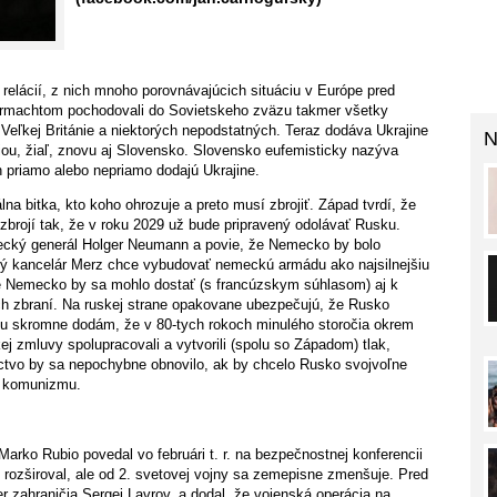
elácií, z nich mnoho porovnávajúcich situáciu v Európe pred
hrmachtom pochodovali do Sovietskeho zväzu takmer všetky
 Veľkej Británie a niektorých nepodstatných. Teraz dodáva Ukrajine
N
ániou, žiaľ, znovu aj Slovensko. Slovensko eufemisticky nazýva
ch priamo alebo nepriamo dodajú Ukrajine.
a bitka, kto koho ohrozuje a preto musí zbrojiť. Západ tvrdí, že
zbrojí tak, že v roku 2029 už bude pripravený odolávať Rusku.
mecký generál Holger Neumann a povie, že Nemecko by bolo
ý kancelár Merz chce vybudovať nemeckú armádu ako najsilnejšiu
e Nemecko by sa mohlo dostať (s francúzskym súhlasom) aj k
 zbraní. Na ruskej strane opakovane ubezpečujú, že Rusko
u skromne dodám, že v 80-tych rokoch minulého storočia okrem
ej zmluvy spolupracovali a vytvorili (spolu so Západom) tlak,
ctvo by sa nepochybne obnovilo, ak by chcelo Rusko svojvoľne
z komunizmu.
Marko Rubio povedal vo februári t. r. na bezpečnostnej konferencii
ozširoval, ale od 2. svetovej vojny sa zemepisne zmenšuje. Pred
er zahraničia Sergej Lavrov, a dodal, že vojenská operácia na