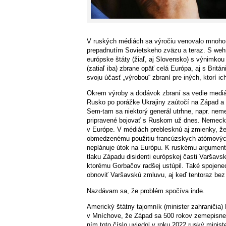
V ruských médiách sa výročiu venovalo mnoho r
prepadnutím Sovietskeho zväzu a teraz. S we
európske štáty (žiaľ, aj Slovensko) s výnimkou
(zatiaľ iba) zbrane opäť celá Európa, aj s Brit
svoju účasť „výrobou“ zbraní pre iných, ktorí i
Okrem výroby a dodávok zbraní sa vedie mediáln
Rusko po porážke Ukrajiny zaútočí na Západ a 
Sem-tam sa niektorý generál utrhne, napr. ne
pripravené bojovať s Ruskom už dnes. Nemeck
v Európe. V médiách preblesknú aj zmienky, ž
obmedzenému použitiu francúzskych atómových
neplánuje útok na Európu. K ruskému argument
tlaku Západu disidenti európskej časti Varšavsk
ktorému Gorbačov radšej ustúpil. Také spojene
obnoviť Varšavskú zmluvu, aj keď tentoraz be
Nazdávam sa, že problém spočíva inde.
Americký štátny tajomník (minister zahraničia) 
v Mníchove, že Západ sa 500 rokov zemepisne r
ním toto číslo uviedol v roku 2022 ruský minist