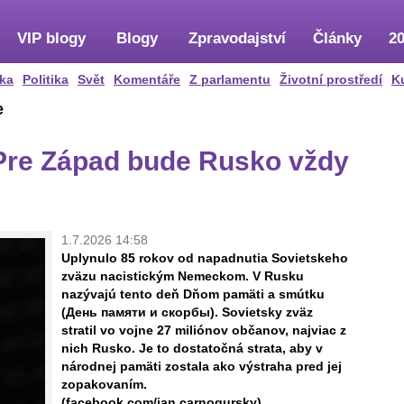
VIP blogy
Blogy
Zpravodajství
Články
20
ka
Politika
Svět
Komentáře
Z parlamentu
Životní prostředí
K
e
Pre Západ bude Rusko vždy
1.7.2026 14:58
Uplynulo 85 rokov od napadnutia Sovietskeho
zväzu nacistickým Nemeckom. V Rusku
nazývajú tento deň Dňom pamäti a smútku
(День памяти и скорбы). Sovietsky zväz
stratil vo vojne 27 miliónov občanov, najviac z
nich Rusko. Je to dostatočná strata, aby v
národnej pamäti zostala ako výstraha pred jej
zopakovaním.
(facebook.com/jan.carnogursky)