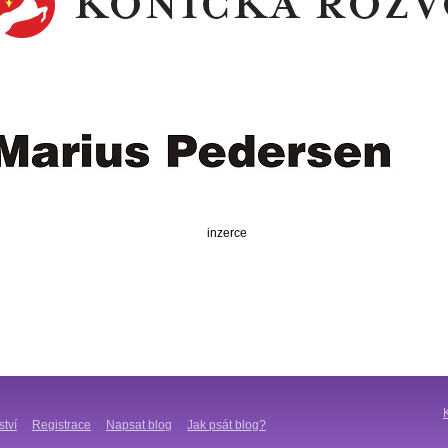
inzerce
ství
Registrace
Napsat blog
Jak psát blog?