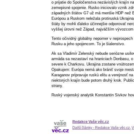
o prijatie do Spoločenstva nezávislých krajín 
zemepisné spojenie. Rusko iniciovalo vznik z
západných štátov G7 už má menšie HDP než B
Európou a Ruskom neležala protiruská Ukrajin
štáty by mohli ďaleko účinnejšie odporovať ner
vyššej úrovni než Západ, najväčším vývozcom o
Tento očividný globálny nepomer v neprospech Z
Rusku a jeho spojencom. To je šialenstvo.
Ak sa Vladimír Zelenský nebude seriózne usilo
armáda sa nezastaví na hraniciach Donbasu, o 
severe k Charkovu. Ukrajina zostane vnútroze
Opakujem: Európa nemá ako brániť svoje mestá 
Karaganov pripravuje ruskú elitu a verejnosť na
niektorých krajín bude potom druhý krok. Public
strany.
Ruský vojenský analytik Konstantin Sivkov hovo
Redakce Vaše věc.cz
Další články - Redakce Vaše věc.cz
,
V