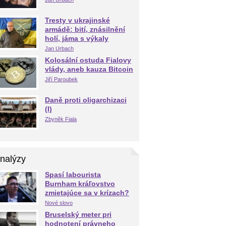
Tresty v ukrajinské
armádě: bití, znásilnění
holí, jáma s výkaly
Jan Urbach
Kolosální ostuda Fialovy
vlády, aneb kauza Bitcoin
Jiří Paroubek
Daně proti oligarchizaci
(I)
Zbyněk Fiala
nalýzy
Spasí labourista
Burnham kráľovstvo
zmietajúce sa v krízach?
Nové slovo
Bruselský meter pri
hodnotení právneho