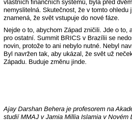
vlastních finančních systémů, byla před dvěm
nemyslitelná. Skutečnost, že v tomto ohledu j
znamená, že svět vstupuje do nové fáze.
Nejde o to, abychom Západ zničili. Jde o to, 
pro ostatní. Summit BRICS v Brazílii se nedost
novin, protože to ani nebylo nutné. Nebyl nav
Byl navržen tak, aby ukázal, že svět už neč
Západu. Buduje změnu jinde.
Ajay Darshan Behera je profesorem na Akad
studií MMAJ v Jamia Millia Islamia v Novém Di