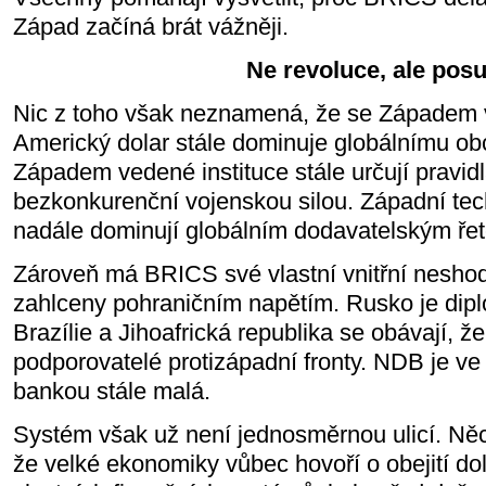
Západ začíná brát vážněji.
Ne revoluce, ale pos
Nic z toho však neznamená, že se Západem v
Americký dolar stále dominuje globálnímu ob
Západem vedené instituce stále určují pravidl
bezkonkurenční vojenskou silou. Západní tech
nadále dominují globálním dodavatelským ře
Zároveň má BRICS své vlastní vnitřní neshody
zahlceny pohraničním napětím. Rusko je dipl
Brazílie a Jihoafrická republika se obávají, 
podporovatelé protizápadní fronty. NDB je v
bankou stále malá.
Systém však už není jednosměrnou ulicí. Ně
že velké ekonomiky vůbec hovoří o obejití do