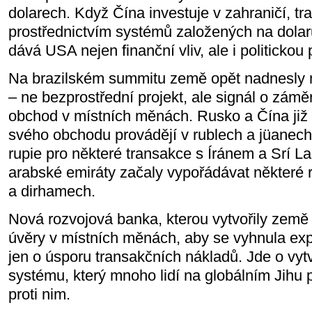
dolarech. Když Čína investuje v zahraničí, t
prostřednictvím systémů založených na dolar
dává USA nejen finanční vliv, ale i politickou
Na brazilském summitu země opět nadnesl
– ne bezprostřední projekt, ale signál o zámě
obchod v místních měnách. Rusko a Čína již 
svého obchodu provádějí v rublech a jüanech.
rupie pro některé transakce s Íránem a Srí L
arabské emiráty začaly vypořádávat některé 
a dirhamech.
Nová rozvojová banka, kterou vytvořily země
úvěry v místních měnách, aby se vyhnula expo
jen o úsporu transakčních nákladů. Jde o vy
systému, který mnoho lidí na globálním Jihu
proti nim.