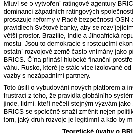
Mluví se o vytvoření ratingové agentury BRICS
dominanci západních ratingových společnost
prosazuje reformy v Radě bezpečnosti OSN 
pravidlech Světové banky, aby se rozvíjejíc
větší prostor. Brazílie, Indie a Jihoafrická repu
mostu. Jsou to demokracie s rostoucími ekon
ostatní rozvojové země často vnímány jako při
BRICS. Čína přináší hluboké finanční prostře
váhu. Rusko, které je stále více izolované od
vazby s nezápadními partnery.
Toto úsilí o vybudování nových platforem a ins
frustraci z toho, že pravidla globálního syst
jinde, lidmi, kteří nečelí stejným výzvám jak
BRICS se společně snaží změnit nejen politiku
tom, jaký druh rozvoje je legitimní a kdo by m
Teoretické úvahy o BR