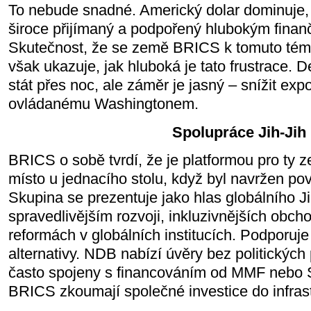
To nebude snadné. Americký dolar dominuje, p
široce přijímaný a podpořený hlubokým fina
Skutečnost, že se země BRICS k tomuto téma
však ukazuje, jak hluboká je tato frustrace. 
stát přes noc, ale záměr je jasný – snížit exp
ovládanému Washingtonem.
Spolupráce Jih-Jih
BRICS o sobě tvrdí, že je platformou pro ty 
místo u jednacího stolu, když byl navržen po
Skupina se prezentuje jako hlas globálního J
spravedlivějším rozvoji, inkluzivnějších obch
reformách v globálních institucích. Podporuje
alternativy. NDB nabízí úvěry bez politických
často spojeny s financováním od MMF nebo 
BRICS zkoumají společné investice do infrast