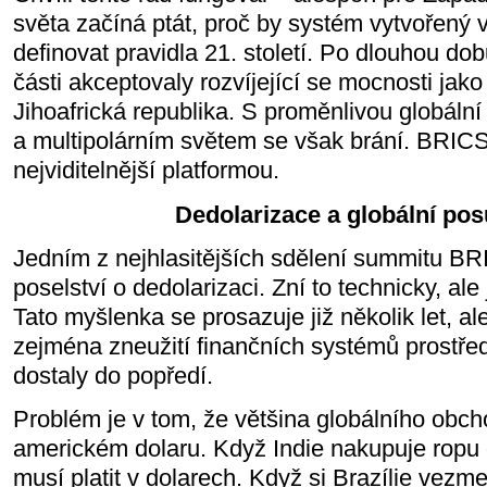
světa začíná ptát, proč by systém vytvořený 
definovat pravidla 21. století. Po dlouhou dob
části akceptovaly rozvíjející se mocnosti jako 
Jihoafrická republika. S proměnlivou globáln
a multipolárním světem se však brání. BRICS 
nejviditelnější platformou.
Dedolarizace a globální po
Jedním z nejhlasitějších sdělení summitu BRI
poselství o dedolarizaci. Zní to technicky, ale 
Tato myšlenka se prosazuje již několik let, al
zejména zneužití finančních systémů prostředn
dostaly do popředí.
Problém je v tom, že většina globálního obcho
americkém dolaru. Když Indie nakupuje ropu
musí platit v dolarech. Když si Brazílie vezme