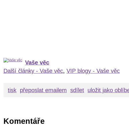
Vaše věc
Další články - Vaše věc
,
VIP blogy - Vaše věc
tisk
přeposlat emailem
sdílet
uložit jako oblí
Komentáře