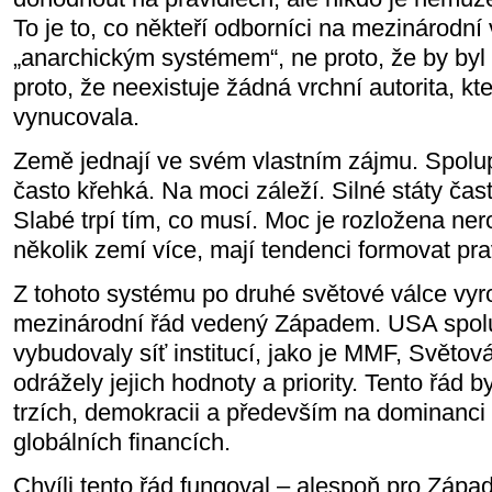
To je to, co někteří odborníci na mezinárodní
„anarchickým systémem“, ne proto, že by byl
proto, že neexistuje žádná vrchní autorita, kt
vynucovala.
Země jednají ve svém vlastním zájmu. Spolup
často křehká. Na moci záleží. Silné státy čas
Slabé trpí tím, co musí. Moc je rozložena ne
několik zemí více, mají tendenci formovat pra
Z tohoto systému po druhé světové válce vyros
mezinárodní řád vedený Západem. USA spolu
vybudovaly síť institucí, jako je MMF, Světo
odrážely jejich hodnoty a priority. Tento řád 
trzích, demokracii a především na dominanci
globálních financích.
Chvíli tento řád fungoval – alespoň pro Západ