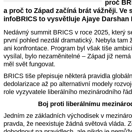
proč BRI
a proč to Západ začíná brát vážněji. Ve 
infoBRICS to vysvětluje Ajaye Darshan
Nedávný summit BRICS v roce 2025, který se 
první pohled nezdál dramatický. Nebyla tam ž
ani konfrontace. Program byl však tiše ambici
vysílal, bylo nezaměnitelné – Západ již nemá
měl svět fungovat.
BRICS tiše přepisuje některá pravidla globální
dedolarizace až po alternativní modely rozvoj
role vyzyvatele liberálního mezinárodního 
Boj proti liberálnímu mezinár
Jedním ze základních východisek v mezinárod
pravda, že neexistuje žádná světová vláda.
dohodnout na pravidlech, ale nikdo je nemůže