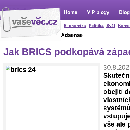
Home
VIP blogy
Blog
Ekonomika
Politika
Svět
Kome
Adsense
Jak BRICS podkopává západ
30.8.202
Skutečno
ekonomi
obejití 
vlastníc
systémů,
vstupuje
vše ale 