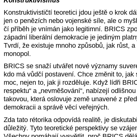
Konstruktivismus
Konstruktivističtí teoretici jdou ještě o krok d
jen o penězích nebo vojenské síle, ale o myšl
čí příběh je vnímán jako legitimní. BRICS z
západní liberální demokracie je jediným pla
Tvrdí, že existuje mnoho způsobů, jak růst,
monopol.
BRICS se snaží utvářet nové významy suveren
kdo má vůdčí postavení. Chce změnit to, jak 
moc, nejen to, jak ji rozděluje. Když lídři B
respektu“ a „nevměšování“, nabízejí odlišnou 
takovou, která oslovuje země unavené z pře
demokracii a správě věcí veřejných.
Zda tato rétorika odpovídá realitě, je diskutabil
důležitý. Tyto teoretické perspektivy se vzáj
Všechny pomáhají vysvětlit, proč BRICS dělá 