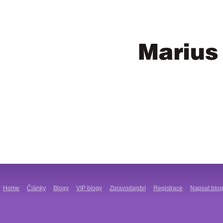
Home
Články
Blogy
VIP blogy
Zpravodajství
Registrace
Napsat blog