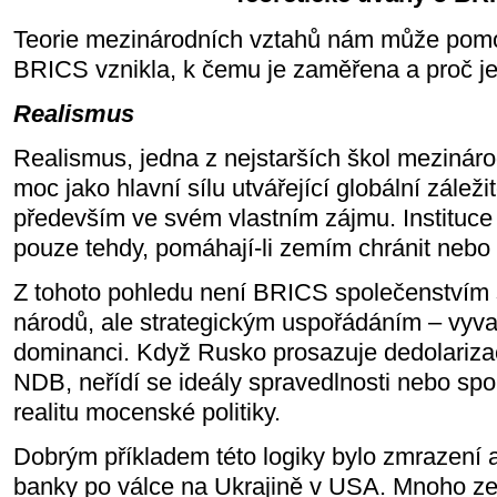
Teorie mezinárodních vztahů nám může pomoc
BRICS vznikla, k čemu je zaměřena a proč je 
Realismus
Realismus, jedna z nejstarších škol mezinár
moc jako hlavní sílu utvářející globální záležit
především ve svém vlastním zájmu. Instituce
pouze tehdy, pomáhají-li zemím chránit nebo r
Z tohoto pohledu není BRICS společenstvím s
národů, ale strategickým uspořádáním – vyv
dominanci. Když Rusko prosazuje dedolariza
NDB, neřídí se ideály spravedlnosti nebo spo
realitu mocenské politiky.
Dobrým příkladem této logiky bylo zmrazení a
banky po válce na Ukrajině v USA. Mnoho zem