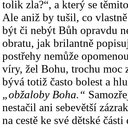
tolik zla?“, a který se těm
Ale aniž by tušil, co vlastn
být či nebýt Bůh opravdu nes
obratu, jak brilantně popisu
postřehy nemůže opomenout
víry, žel Bohu, trochu moc z
bývá totiž často bolest a h
„obžaloby Boha.“
Samozřej
nestačil ani sebevětší zázra
na cestě ke své dětské části 