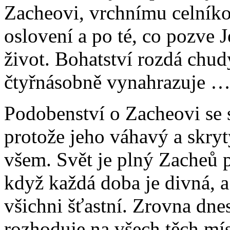
Zacheovi, vrchnímu celníko
oslovení a po té, co pozve 
život. Bohatství rozdá chudý
čtyřnásobně vynahrazuje … a
Podobenství o Zacheovi se s
protože jeho váhavý a skryt
všem. Svět je plný Zacheů p
když každá doba je divná,
všichni šťastní. Zrovna dnes 
rozhoduje na všech těch mís