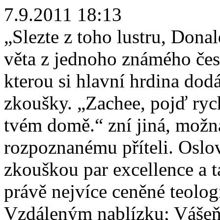
7.9.2011 18:13
„Slezte z toho lustru, Dona
věta z jednoho známého česk
kterou si hlavní hrdina dod
zkoušky. „Zachee, pojď ryc
tvém domě.“ zní jiná, možn
rozpoznanému příteli. Oslove
zkouškou par excellence a 
právě nejvíce ceněné teolo
Vzdáleným nablízku; Vášeň a