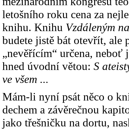
mezinárodním kongresu teo
letošního roku cena za nejl
knihu. Knihu
Vzdáleným na
budete jistě bát otevřít, ale
„nevěřícím“ určena, neboť 
hned úvodní větou:
S ateis
ve všem ...
Mám-li nyní psát něco o kni
dechem a závěrečnou kapitol
jako třešničku na dortu, na