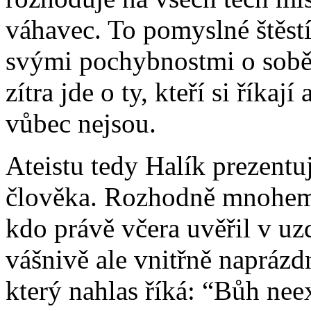
váhavec. To pomyslné štěstí 
svými pochybnostmi o sobě,
zítra jde o ty, kteří si říkají
vůbec nejsou.
Ateistu tedy Halík prezentu
člověka. Rozhodně mnohem 
kdo právě včera uvěřil v u
vášnivě ale vnitřně naprázdn
který nahlas říká: “Bůh neexi