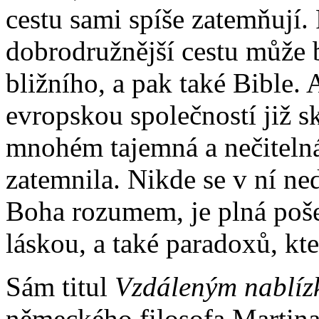
cestu sami spíše zatemňuj
dobrodružnější cestu může b
bližního, a pak také Bible. A
evropskou společností již s
mnohém tajemná a nečitelná
zatemnila. Nikde se v ní ne
Boha rozumem, je plná poše
láskou, a také paradoxů, kter
Sám titul
Vzdáleným nablí
německého filosofa Martina