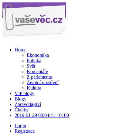
Home
Ekonomika
Politika
Svět
Komentáře
Z parlamentu
Životní prostředí
Kultura
VIP blogy
Blogy
Zpravodajství
Články
2019-01-29 00:04:41 +0100
Login
Registrace