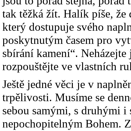
jsou to pořád stejná, pořád 
tak těžká žít. Halík píše, ž
který dostupuje svého naplně
poskytnutým časem pro vytvá
sbírání kamení“. Neházejte j
rozpouštějte ve vlastních r
Ještě jedné věci je v napln
trpělivosti. Musíme se denn
sebou samými, s druhými i 
nepochopitelným Bohem. Z tr