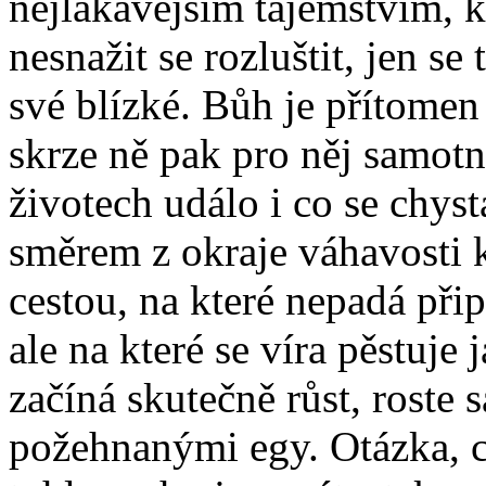
nejlákavějším tajemstvím, k
nesnažit se rozluštit, jen se
své blízké. Bůh je přítomen 
skrze ně pak pro něj samotn
životech událo i co se chys
směrem z okraje váhavosti k 
cestou, na které nepadá při
ale na které se víra pěstuje
začíná skutečně růst, roste 
požehnanými egy. Otázka, 