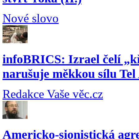
Nové slovo
infoBRICS: Izrael čelí „k
narušuje měkkou sílu Tel
Redakce Vaše věc.cz
Americko-sionistická agre