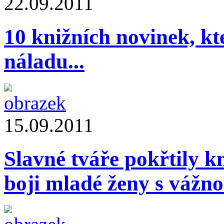
22.09.2011
10 knižních novinek, k
náladu...
15.09.2011
Slavné tváře pokřtily k
boji mladé ženy s vážn