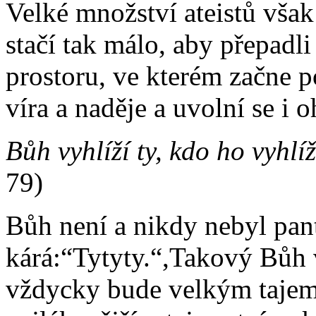
Velké množství ateistů však 
stačí tak málo, aby přepadl
prostoru, ve kterém začne p
víra a naděje a uvolní se i
Bůh vyhlíží ty, kdo ho vyhlí
79)
Bůh není a nikdy nebyl pan
kárá:“Tytyty.“,Takový Bůh 
vždycky bude velkým tajems