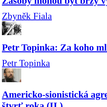
Zásoby mohou být brzy v
Zbyněk Fiala
Petr Topinka: Za koho ml
Petr Topinka
Americko-sionistická agre
štvrť roka (II.)