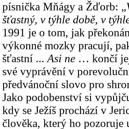
písnička Mňágy a Žďorb: „
šťastný, v týhle době, v týh
1991 je o tom, jak překonám
výkonné mozky pracují, pa
šťastní ...
Asi ne
… končí jej
své vyprávění v porevolučn
předvánoční slovo pro shro
Jako podobenství si vypůjč
kdy se Ježíš prochází v Jeri
člověka, který ho pozoruje 