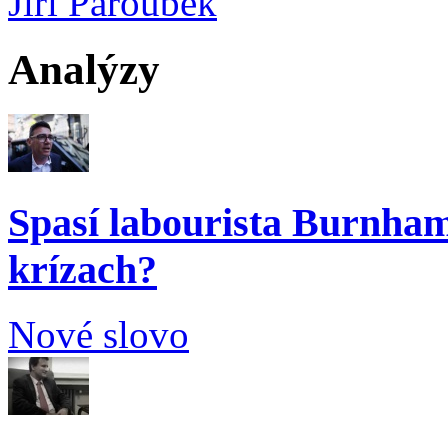
Jiří Paroubek
Analýzy
Spasí labourista Burnham
krízach?
Nové slovo