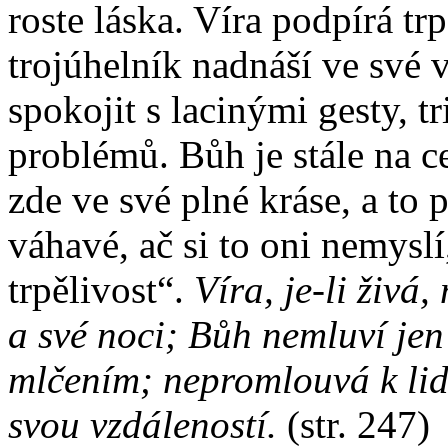
roste láska. Víra podpírá tr
trojúhelník nadnáší ve své 
spokojit s lacinými gesty, t
problémů. Bůh je stále na ces
zde ve své plné kráse, a to
váhavé, ač si to oni nemysl
trpělivost“.
Víra, je-li živá
a své noci; Bůh nemluví jen
mlčením; nepromlouvá k lide
svou vzdáleností.
(str. 247)