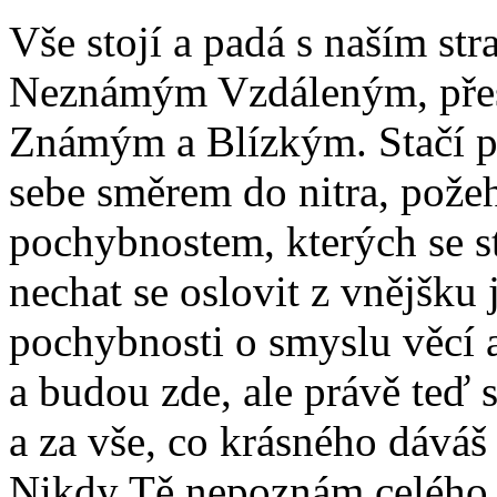
Vše stojí a padá s naším str
Neznámým Vzdáleným, přes
Známým a Blízkým. Stačí po
sebe směrem do nitra, pože
pochybnostem, kterých se st
nechat se oslovit z vnějšk
pochybnosti o smyslu věcí a
a budou zde, ale právě teď 
a za vše, co krásného dáváš 
Nikdy Tě nepoznám celého, a