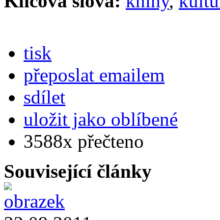
Klíčová slova:
knihy
,
kultu
tisk
přeposlat emailem
sdílet
uložit jako oblíbené
3588x přečteno
Související články