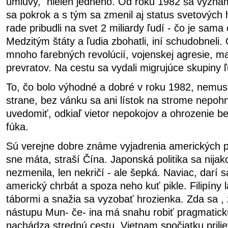
úmluvy, nielen jedného. Od roku 1982 sa významn
sa pokrok a s tým sa zmenil aj status svetových
rade pribudli na svet 2 miliardy ľudí - čo je sam
Medzitým štáty a ľudia zbohatli, iní schudobneli
mnoho farebných revolúcií, vojenskej agresie, m
prevratov. Na cestu sa vydali migrujúce skupiny ľ
To, čo bolo výhodné a dobré v roku 1982, nemus
strane, bez vánku sa ani lístok na strome nepohn
uvedomiť, odkiaľ vietor nepokojov a ohrozenie b
fúka.
Sú verejne dobre známe vyjadrenia amerických p
sne máta, straší Čína. Japonská politika sa nijak
nezmenila, len nekričí - ale šepká. Naviac, darí 
americký chrbát a spoza neho kuť pikle. Filipíny
tábormi a snažia sa vyzobať hrozienka. Zda sa ,
nástupu Mun- če- ina má snahu robiť pragmatickú
nachádza strednú cestu. Vietnam spočiatku prilie