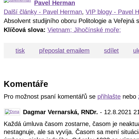
Pavel Herman
Další články - Pavel Herman
,
VIP blogy - Pavel
Absolvent studijního oboru Politologie a Veřejná 
Klíčová slova:
Vietnam; Jihočínské moře;
tisk
přeposlat emailem
sdílet
ul
Komentáře
Pro možnost psaní komentářů se
přihlašte
nebo
Dagmar Vernarská, RNDr.
- 12.8.2021 2
Každá úmluva časom zostarne, časom je neaktuál
nestagnuje, ale sa vyvíja. Časom sa mení situácia