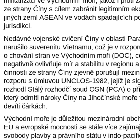
militarizaci ve Východním moři, jakož i proti 
ze strany Číny s cílem zabránit legitimním e
jiných zemí ASEAN ve vodách spadajících po
jurisdikci.
Nedávné vojenské cvičení Číny v oblasti Par
narušilo suverenitu Vietnamu, což je v rozp
o chování stran ve Východním moři (DOC), co
negativně ovlivňuje mír a stabilitu v regionu 
činnosti ze strany Číny zjevně porušují mezin
rozporu s úmluvou UNCLOS-1982, jejíž je sig
rozhodl Stálý rozhodčí soud OSN (PCA) o příp
který odmítl nároky Číny na Jihočínské moře 
devíti čárkách.
Východní moře je důležitou mezinárodní obc
EU a evropské mocnosti se stále více zajíma
svobody plavby a právního státu v indo-paci