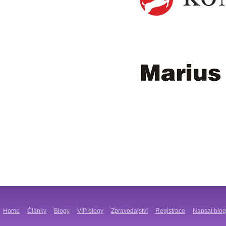
Home
Články
Blogy
VIP blogy
Zpravodajství
Registrace
Napsat blog