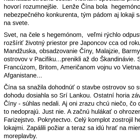
hovorí rozumnejšie. Lenže Čína bola hegemón
nebezpečného konkurenta, tým pádom aj lokaji sa 
na svete.
Svet, na čele s hegemónom, veľmi rýchlo odpus
rozšíriť životný priestor pre Japoncov cca od ro
Mandžuska, obsadzovanie Číny, Malajzie, Barmy, 
ostrovov v Pacifiku...prenikli až do Škandinávie. 
Francúzom, Britom, Američanom vojnu vo Vietnam
Afganistane...
Čína sa snažila dohodnúť o stavbe ostrovov so 
dohodu dosiahla so Srí Lankou. Ostatní horia zá
Číny - súhlas nedali. Aj oni zrazu chcú niečo, čo
to nedoprajú. Just nie. A začnú hulákať o ohroze
Farizejstvo. Pokrytectvo. Celý komplot zostrojil 
lokajmi. Zapálili požiar a teraz sa idú hrať na m
moreplavby.