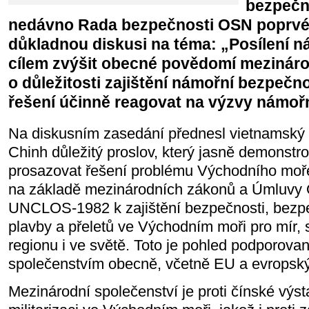
bezpečn
nedávno Rada bezpečnosti OSN poprvé
důkladnou diskusi na téma: „Posílení n
cílem zvýšit obecné povědomí mezináro
o důležitosti zajištění námořní bezpečno
řešení účinně reagovat na výzvy námořn
Na diskusním zasedání přednesl vietnamský
Chinh důležitý proslov, který jasně demonstro
prosazovat řešení problému Východního moře
na základě mezinárodních zákonů a Úmluvy
UNCLOS-1982 k zajištění bezpečnosti, bezp
plavby a přeletů ve Východním moři pro mír, st
regionu i ve světě. Toto je pohled podporov
společenstvím obecně, včetně EU a evropsk
Mezinárodní společenství je proti čínské výs