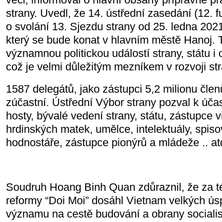
strany. Uvedl, že 14. ústřední zasedání (12. 
o svolání 13. Sjezdu strany od 25. ledna 202
který se bude konat v hlavním městě Hanoj. 
významnou politickou událostí strany, státu i
což je velmi důležitým mezníkem v rozvoji st
1587 delegátů, jako zástupci 5,2 milionu čle
zúčastní. Ústřední Výbor strany pozval k účas
hosty, bývalé vedení strany, státu, zástupce
hrdinských matek, umělce, intelektuály, spis
hodnostáře, zástupce pionýrů a mládeže .. at
Soudruh Hoang Binh Quan zdůraznil, že za t
reformy “Doi Moi” dosáhl Vietnam velkých ús
významu na cestě budování a obrany socialist