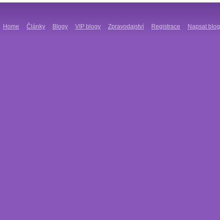
Home
Články
Blogy
VIP blogy
Zpravodajství
Registrace
Napsat blog