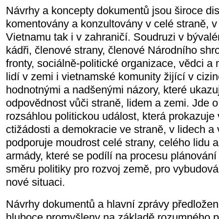
Návrhy a koncepty dokumentů jsou široce di
komentovány a konzultovány v celé straně, v 
Vietnamu tak i v zahraničí. Soudruzi v bývalé
kádři, členové strany, členové Národního sh
fronty, sociálně-politické organizace, vědci a 
lidí v zemi i vietnamské komunity žijící v cizi
hodnotnými a nadšenými názory, které ukazuj
odpovědnost vůči straně, lidem a zemi. Jde o
rozsáhlou politickou událost, která prokazuje 
ctižádosti a demokracie ve straně, v lidech a 
podporuje moudrost celé strany, celého lidu a
armády, které se podílí na procesu plánování 
směru politiky pro rozvoj země, pro vybudov
nové situaci.
Návrhy dokumentů a hlavní zprávy předložené
hluboce promyšleny na základě rozumného p