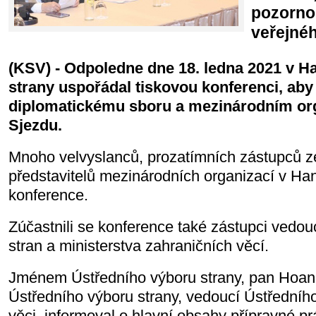
pozorno
veřejnéh
(KSV) - Odpoledne dne 18. ledna 2021 v Ha
strany uspořádal tiskovou konferenci, aby
diplomatickému sboru a mezinárodním org
Sjezdu.
Mnoho velvyslanců, prozatímních zástupců z
představitelů mezinárodních organizací v Han
konference.
Zúčastnili se konference také zástupci vedou
stran a ministerstva zahraničních věcí.
Jménem Ústředního výboru strany, pan Hoan
Ústředního výboru strany, vedoucí Ústředního
věci, informoval o hlavní obsahy přípravné pr