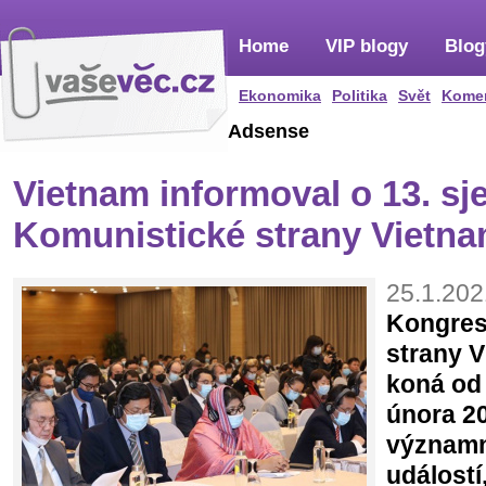
Home
VIP blogy
Blog
Ekonomika
Politika
Svět
Kome
Adsense
Vietnam informoval o 13. sj
Komunistické strany Vietn
25.1.202
Kongres 
strany V
koná od 
února 20
významn
událostí