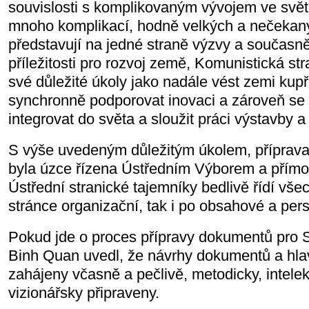
souvislosti s komplikovaným vývojem ve svět
mnoho komplikací, hodně velkých a nečekaný
představují na jedné straně výzvy a současně
příležitosti pro rozvoj země, Komunistická st
své důležité úkoly jako nadále vést zemi ku
synchronně podporovat inovaci a zároveň se 
integrovat do světa a sloužit práci výstavby 
S výše uvedeným důležitým úkolem, příprava
byla úzce řízena Ústředním Výborem a přímo
Ústřední stranické tajemníky bedlivě řídí vše
stránce organizační, tak i po obsahové a pers
Pokud jde o proces přípravy dokumentů pro 
Binh Quan uvedl, že návrhy dokumentů a hlav
zahájeny včasně a pečlivě, metodicky, intele
vizionářsky připraveny.