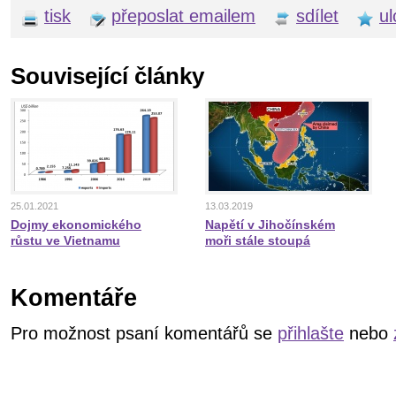
tisk
přeposlat emailem
sdílet
ul
Související články
25.01.2021
13.03.2019
Dojmy ekonomického
Napětí v Jihočínském
růstu ve Vietnamu
moři stále stoupá
Komentáře
Pro možnost psaní komentářů se
přihlašte
nebo