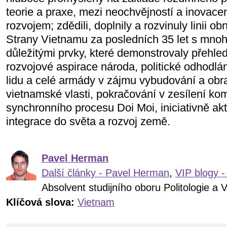
teorie a praxe, mezi neochvějností a inovace
rozvojem; zdědili, doplnily a rozvinuly linii 
Strany Vietnamu za posledních 35 let s mno
důležitými prvky, které demonstrovaly přehled
rozvojové aspirace národa, politické odhodlán
lidu a celé armády v zájmu vybudování a obra
vietnamské vlasti, pokračování v zesílení ko
synchronního procesu Doi Moi, iniciativně akti
integrace do světa a rozvoj země.
Pavel Herman
Další články - Pavel Herman
,
VIP blogy 
Absolvent studijního oboru Politologie a 
Klíčová slova:
Vietnam