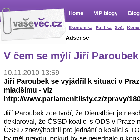
Home
VIP blogy
Blog
Ekonomika
Politika
Svět
Kome
Adsense
V čem se mýlí Jiří Paroubek
10.11.2010 13:59
Jiří Paroubek se vyjádřil k situaci v Pra
mladšímu - viz
http://www.parlamenitlisty.cz/zpravy/1
Jiří Paroubek zde tvrdí, že Dienstbier je ne
deklaroval, že ČSSD koalici s ODS v Praze n
ČSSD znevýhodnil pro jednání o koalici s T
by měl pravdu, pokud by se nejednalo o konkr