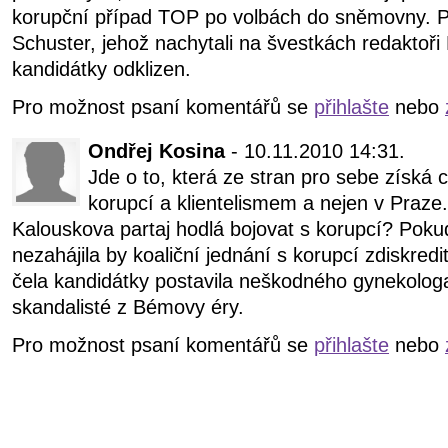
korupční případ TOP po volbách do sněmovny. Př
Schuster, jehož nachytali na švestkách redaktoři
kandidátky odklizen.
Pro možnost psaní komentářů se
přihlašte
nebo
Ondřej Kosina
- 10.11.2010 14:31.
Jde o to, která ze stran pro sebe získá c
korupcí a klientelismem a nejen v Praze
Kalouskova partaj hodlá bojovat s korupcí? Poku
nezahájila by koaliční jednání s korupcí zdiskred
čela kandidátky postavila neškodného gynekologa
skandalisté z Bémovy éry.
Pro možnost psaní komentářů se
přihlašte
nebo