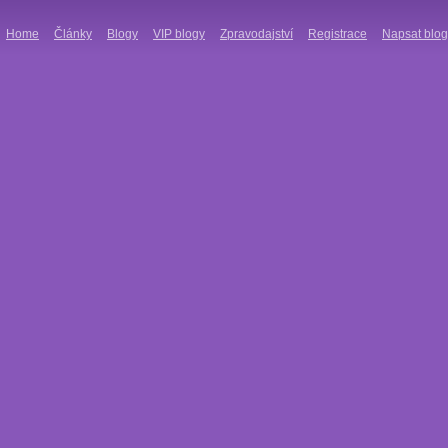
Home
Články
Blogy
VIP blogy
Zpravodajství
Registrace
Napsat blog