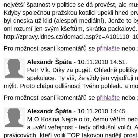
největší špatnost v politice se dá provést, ale mu
Kdyby společnou pražskou koalici upekli hned prv
byl dneska už klid (alespoň mediální). Jenže to b
oni rozumí jen svým kšeftům, skrátka packalové..
http://zpravy.idnes.cz/domaci.asp?c=A101110_
Pro možnost psaní komentářů se
přihlašte
nebo
Alexandr Špáta
- 10.11.2010 14:51.
Petr Vlk. Díky za pugét. Ohledně politiky
spekulace. Ty víš, že vždy jen vyjadřuji
mýlit. Proto chápu odlišnosti Tvého pohledu a mo
Pro možnost psaní komentářů se
přihlašte
nebo
Alexandr Špáta
- 10.11.2010 14:45.
M.O.Kosina Nejde o to, čemu věřím neb
a uvěří veřejnost - tedy příslušní voliči. 
pravicových, kteří volili TOP takovou nadějí prost