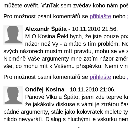
můžete ověřit. \r\nTak sem zvědav koho nám poš
Pro možnost psaní komentářů se
přihlašte
nebo
Alexandr Špáta
- 10.11.2010 21:56.
M.O.Kosina Řekl bych, že jste pouze po
názor než Vy - a máte s tím problém. Ne
svých názorech musím mít pravdu, mohu se ve s
Nicméně Vaše argumenty mne zatím názor změnit 
vše, co mohu mít k Vašemu příspěvku. Nemí v n
Pro možnost psaní komentářů se
přihlašte
nebo
Ondřej Kosina
- 10.11.2010 21:06.
Pánové Vlku a Špáto, jsem zde teprve kr
že jakákoliv diskuse s vámi je ztrátou ča
pádné argumenty, stále jako kolovrátek melete t
nikdo nevyvrátí. Dialog s hluchými je vskutku ne