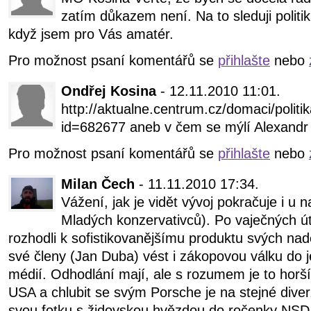
zatím důkazem není. Na to sleduji politik
když jsem pro Vás amatér.
Pro možnost psaní komentářů se
přihlašte
nebo
Ondřej Kosina
- 12.11.2010 11:01.
http://aktualne.centrum.cz/domaci/politi
id=682677 aneb v čem se mýlí Alexandr
Pro možnost psaní komentářů se
přihlašte
nebo
Milan Čech
- 11.11.2010 17:34.
Vážení, jak je vidět vývoj pokračuje i u 
Mladých konzervativců). Po vaječných ú
rozhodli k sofistikovanějšímu produktu svých nad
své členy (Jan Duba) vést i zákopovou válku do 
médií. Odhodlání mají, ale s rozumem je to horší.
USA a chlubit se svým Porsche je na stejné diver
svou fotku s židovskou hvězdou do ročenky NSD