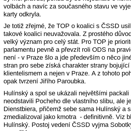
volbách a navíc za současného stavu ve vyje
karty odkryla.
Je totiž zřejmé, že TOP o koalici s ČSSD usi
takové koalici neuvažovala. Z prostého důvod
velký význam pro celý stát. Pro TOP je priorit
parlamentu pevně a převzít roli ODS na pravic
není - v Praze šlo a jde především o něco jiné
stran pro sebe získá charakter strany bojující
klientelismem a nejen v Praze. A z tohoto po
opak tvrzení Jiřího Paroubka.
Hulínský a spol se ukázali největšími packali
neodstavili Pocheho dle vlastního slibu, ale je
Dienstbiera, přičemž sebe sama Hulínský a 
zmedializoval jako kmotra - definitivně. Viz 
Hulínský. Postoj vedení ČSSD vyjma Sobotk