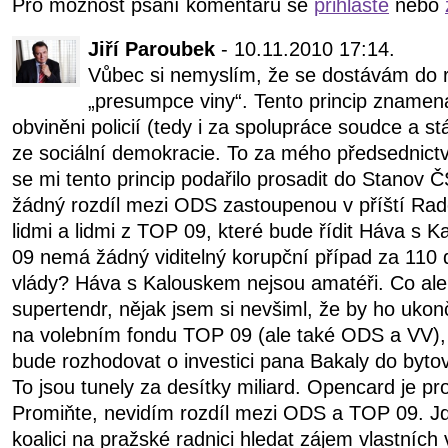
Pro možnost psaní komentářů se
přihlašte
nebo
Jiří Paroubek
- 10.11.2010 17:14.
Vůbec si nemyslím, že se dostávám do 
„presumpce viny“. Tento princip znamená, ž
obviněni policií (tedy i za spolupráce soudce a s
ze sociální demokracie. To za mého předsednictv
se mi tento princip podařilo prosadit do Stanov
žádný rozdíl mezi ODS zastoupenou v příští Rad
lidmi a lidmi z TOP 09, které bude řídit Háva s
09 nemá žádný viditelný korupční případ za 110 
vlády? Háva s Kalouskem nejsou amatéři. Co ale
supertendr, nějak jsem si nevšiml, že by ho ukonč
na volebním fondu TOP 09 (ale také ODS a VV), 
bude rozhodovat o investici pana Bakaly do byt
To jsou tunely za desítky miliard. Opencard je p
Promiňte, nevidím rozdíl mezi ODS a TOP 09. Jd
koalici na pražské radnici hledat zájem vlastních 