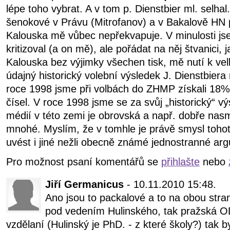
lépe toho vybrat. A v tom p. Dienstbier ml. selhal.
šenokové v Právu (Mitrofanov) a v Bakalově HN 
Kalouska mě vůbec nepřekvapuje. V minulosti js
kritizoval (a on mě), ale pořádat na něj štvanici, 
Kalouska bez výjimky všechen tisk, mě nutí k vel
údajný historický volební výsledek J. Dienstbiera
roce 1998 jsme při volbách do ZHMP získali 18%
čísel. V roce 1998 jsme se za svůj „historický“ vý
médií v této zemi je obrovská a např. dobře na
mnohé. Myslím, že v tomhle je právě smysl tohot
uvést i jiné nežli obecně známé jednostranné ar
Pro možnost psaní komentářů se
přihlašte
nebo
Jiří Germanicus
- 10.11.2010 15:48.
Ano jsou to packalové a to na obou str
pod vedením Hulinského, tak pražská O
vzdělaní (Hulinský je PhD. - z které školy?) tak by