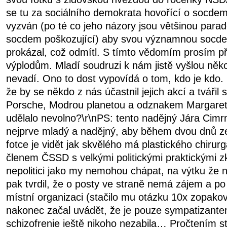
se tu za sociálního demokrata hovořící o socdem
vyzván (po té co jeho názory jsou většinou para
socdem poškozující) aby svou významnou socdem
prokázal, což odmítl. S tímto vědomím prosím př
výplodům. Mladí soudruzi k nám jistě vyšlou něk
nevadí. Ono to dost vypovídá o tom, kdo je kdo. 
že by se někdo z nás účastnil jejich akcí a tvářil 
Porsche, Modrou planetou a odznakem Margaret 
udělalo nevolno?\r\nPS: tento nadějný Jára Cimr
nejprve mladý a nadějný, aby během dvou dnů ze
fotce je vidět jak skvělého má plastického chirur
členem ČSSD s velkými politickými praktickými z
nepolitici jako my nemohou chápat, na výtku že 
pak tvrdil, že o posty ve straně nemá zájem a po 
místní organizaci (stačilo mu otázku 10x zopakov
nakonec začal uvádět, že je pouze sympatizant
schizofrenie ještě nikoho nezabila… Pročtením st