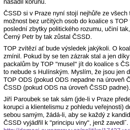
nasadil korunu.
ČSSD si v Praze nyní stojí nejhůře ze všech 
možnost bez určitých osob do koalice s TOP v
poslední zbytky politického rozumu, učiní tak
Černý Petr by tak zůstal ČSSD.
TOP zvítězí ať bude výsledek jakýkoli. O koa
zmínil. Pokud by se ten zázrak stal a jen dí
packalům by TOP "musel" jít do koalice s ČS
to nebude s Hulínským. Myslím, že jsou jen d
TOP ODS (pokud ODS nepadne na úroveň 
ČSSD (pokud ODS na úroveň ČSSD padne)
Jiří Paroubek se tak sám (jde-li v Praze před
korupci a klientelismu z pohledu veřejnosti) 
sebou samým, žádá-li, aby se každý z kandi
ČSSD vyjádřil k "principu viny", jenž zavedlˇ.