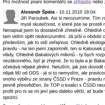
Pro možnost psaní komentářů se
přihlašte
nebo
Alexandr Špáta
- 10.11.2010 18:04.
Jiří Paroubek. Asi si nerozumíme. Tím 
mysli skutečnost, o které jste se prostě
Nenapsal jsem to dostatečně zřetelně. Ohledně o
tam vidím opět nedorozumění. Já píši o období o
především, jak to vidí veřejnost. Ohledně ekolo
pravdu - na ten jsem zapomněl, ten si Kalousek 
vlády. Ohledně Bakalových milionů - ty bych rozp
nezákonného, byť je zřejmé, že to byla a je Bakal
očekává nějaké plnění. Netuším, jak jste dovodi
nějak liší od ODS - já si to nemyslím, ale pravico
onoho výběru ze strany ČSSD v Praze - pravdu m
pevně přesvědčen, že TOP o koalici s ČSSD neu
profit pro ni se mi jeví jako daleko větší, ať bud
opozici.