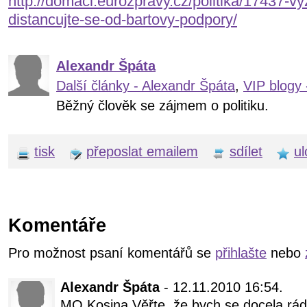
http://domaci.eurozpravy.cz/politika/17437-
distancujte-se-od-bartovy-podpory/
Alexandr Špáta
Další články - Alexandr Špáta
,
VIP blogy 
Běžný člověk se zájmem o politiku.
tisk
přeposlat emailem
sdílet
ul
Komentáře
Pro možnost psaní komentářů se
přihlašte
nebo
Alexandr Špáta
- 12.11.2010 16:54.
MO Kosina Věřte, že bych se docela rád 