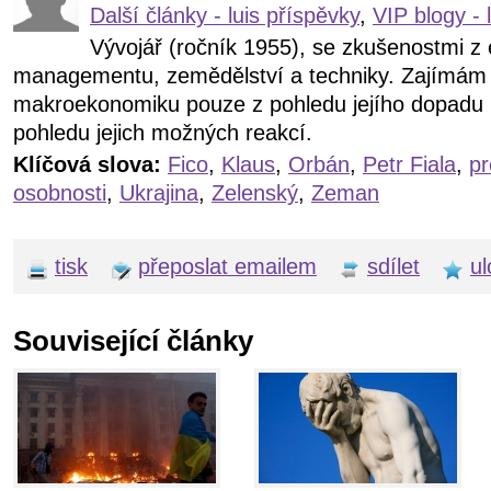
Další články - luis příspěvky
,
VIP blogy - 
Vývojář (ročník 1955), se zkušenostmi z
managementu, zemědělství a techniky. Zajímám s
makroekonomiku pouze z pohledu jejího dopadu n
pohledu jejich možných reakcí.
Klíčová slova:
Fico
,
Klaus
,
Orbán
,
Petr Fiala
,
pr
osobnosti
,
Ukrajina
,
Zelenský
,
Zeman
tisk
přeposlat emailem
sdílet
ul
Související články