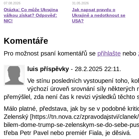
07.08.2026
31.05.2026
Otázka: Co může Ukrajina
Jak napsat pravdu o
válkou získat? Odpověď:
Ukrajině a nedotknout se
NIC!
USA?
Komentáře
Pro možnost psaní komentářů se
přihlašte
nebo
luis příspěvky
- 28.2.2025 22:11.
Ve stínu posledních vystoupení toho, koh
výchozí úroveň srovnání síly některých 
přemýšlel, zda není čas k revizi výsledků těchto 
Málo platné, představa, jak by se v podobné kriti
Zelenský [https://tn.nova.cz/zpravodajstvi/clane
bilem-dome-trump-se-zelenskym-se-do-sebe-pustil
třeba Petr Pavel nebo premiér Fiala, je děsivá.