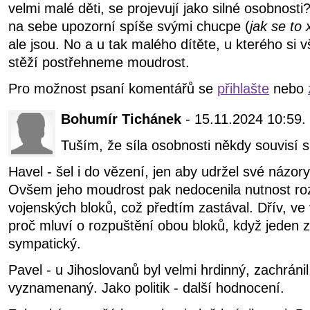
velmi malé děti, se projevují jako silné osobnosti
na sebe upozorní spíše svými chucpe (
jak se to
ale jsou. No a u tak malého dítěte, u kterého si 
stěží postřehneme moudrost.
Pro možnost psaní komentářů se
přihlašte
nebo
Bohumír Tichánek
- 15.11.2024 10:59.
Tuším, že síla osobnosti někdy souvisí s
Havel - šel i do vězení, jen aby udržel své názory,
Ovšem jeho moudrost pak nedocenila nutnost ro
vojenských bloků, což předtím zastával. Dřív, ve věz
proč mluví o rozpuštění obou bloků, když jeden z
sympatický.
Pavel - u Jihoslovanů byl velmi hrdinný, zachráni
vyznamenaný. Jako politik - další hodnocení.