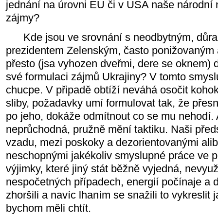
jednání na úrovni EU či v USA naše národní
zájmy?
Kde jsou ve srovnání s neodbytným, důraz
prezidentem Zelenským, často ponižovaným 
přesto (jsa vyhozen dveřmi, dere se oknem) d
své formulaci zájmů Ukrajiny? V tomto smyslu
chucpe. V připadě obtíží neváhá osočit koho
sliby, požadavky umí formulovat tak, že přesn
po jeho, dokáže odmítnout co se mu nehodí. 
neprůchodná, pružně mění taktiku. Naši předs
vzadu, mezi poskoky a dezorientovanými alibi
neschopnými jakékoliv smyslupné práce ve p
výjimky, které jiný stát běžně vyjedná, nevyuž
nespočetných případech, energií počínaje a 
zhoršili a navíc lhaním se snažili to vykreslit
bychom měli chtít.