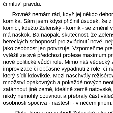
či mluví pravdu.
Rovněž nemám rád, když jej někdo dehones
komika. Sám jsem kdysi přičinil úsudek, že z p
komici, kdežto Zelenský - komik - se změnil v
má náskok. Ba naopak, skutečnost, že Zelen
hereckých schopností pro zvládnutí nové, nejtě
jako osobnost jen potvrzuje. Vzpomeňme prez
vytěžil ze své předchozí profese maximum pr
nové politické vůdčí role. Mimo náš vědecký z
improvizace či občasné vypadnutí z role, či n
který sídlí kdovíkde. Mezi naschvály režiséro
množství opakovných a pokaždé nových neot
zatáhnout jiné země, ideálně země natovské, 
nikdy nemohly couvnout a přebraly část váleč
osobnosti spočívá - naštěstí - v něčem jiném
Role, kterou se rozhodl Zelenský jako předs