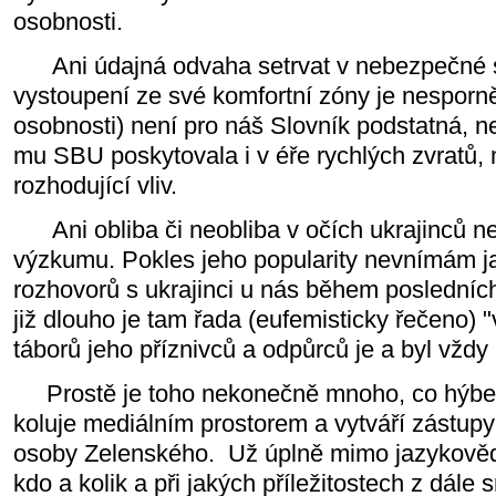
osobnosti.
Ani údajná odvaha setrvat v nebezpečné si
vystoupení ze své komfortní zóny je nesporn
osobnosti) není pro náš Slovník podstatná, neb
mu SBU poskytovala i v éře rychlých zvratů
rozhodující vliv.
Ani obliba či neobliba v očích ukrajinců 
výzkumu. Pokles jeho popularity nevnímám j
rozhovorů s ukrajinci u nás během posledních
již dlouho je tam řada (eufemisticky řečeno) 
táborů jeho příznivců a odpůrců je a byl vžd
Prostě je toho nekonečně mnoho, co hýbe
koluje mediálním prostorem a vytváří zástupy
osoby Zelenského. Už úplně mimo jazykovědn
kdo a kolik a při jakých příležitostech z dále