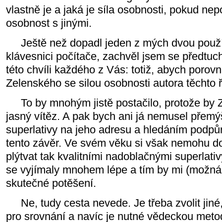
vlastně je a jaká je síla osobnosti, pokud n
osobnost s jinými.
Ještě než dopadl jeden z mých dvou použí
klávesnici počítače, zachvěl jsem se předtuc
této chvíli každého z Vás: totiž, abych porovn
Zelenského se silou osobnosti autora těchto 
To by mnohým jistě postačilo, protože by Z
jasný vítěz. A pak bych ani já nemusel přem
superlativy na jeho adresu a hledáním podp
tento závěr. Ve svém věku si však nemohu do
plýtvat tak kvalitními nadoblačnými superlat
se vyjímaly mnohem lépe a tím by mi (možná 
skutečné potěšení.
Ne, tudy cesta nevede. Je třeba zvolit jin
pro srovnání a navíc je nutné vědeckou met