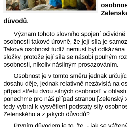
osobnos
Zelensk
důvodů.
Význam tohoto slovního spojení očividně p
osobnosti takové úrovně, že její síla je samo
Taková osobnost tudíž nemusí být odkázána n
složky, protože její síla se násobí pouhým ro
osobnosti, nikoliv násilným prosazováním.
Osobnost je v tomto směru jednak určující 
dosahu děje, jednak relativně nezávislá na os
případ střetu dvou silných osobností v oblasti
ponechme pro náš případ stranou [Zelenský x
tedy vybral k vysvětlení podstaty síly osobnos
Zelenského a z jakých důvodů?
Prvním důvodem je to, že - jak se vážený P.