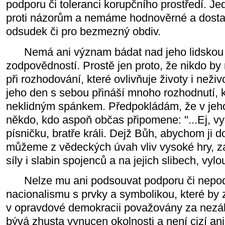
podporu či toleranci korupčního prostředí. J
proti názorům a nemáme hodnověrné a dosta
odsudek či pro bezmezný obdiv.
Nemá ani význam bádat nad jeho lidskou č
zodpovědností. Prostě jen proto, že nikdo by 
při rozhodování, které ovlivňuje životy i neživ
jeho den s sebou přináší mnoho rozhodnutí, kt
neklidným spánkem. Předpokládám, že v jeho 
někdo, kdo aspoň občas připomene: "...Ej, vy
písničku, bratře králi. Dejž Bůh, abychom ji do
můžeme z vědeckých úvah vliv vysoké hry, z
síly i slabin spojenců a na jejich slibech, vylou
Nelze mu ani podsouvat podporu či nepod
nacionalismu s prvky a symbolikou, které by z
v opravdové demokracii považovány za nezá
bývá zhusta vynucen okolnosti a není cizí ani 