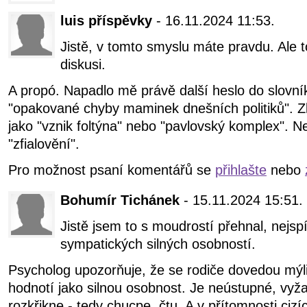
luis příspěvky
- 16.11.2024 11:53.
Jistě, v tomto smyslu máte pravdu. Ale t
diskusi.
A propó. Napadlo mě právě další heslo do slovník
"opakované chyby maminek dnešních politiků". Zk
jako "vznik foltýna" nebo "pavlovský komplex". N
"zfialovění".
Pro možnost psaní komentářů se
přihlašte
nebo
Bohumír Tichánek
- 15.11.2024 15:51.
Jistě jsem to s moudrostí přehnal, nejs
sympatických silných osobností.
Psycholog upozorňuje, že se rodiče dovedou mýli
hodnotí jako silnou osobnost. Je neústupné, vyža
rozkřikne - tedy chucpe, čtu. A v přítomnosti ciz