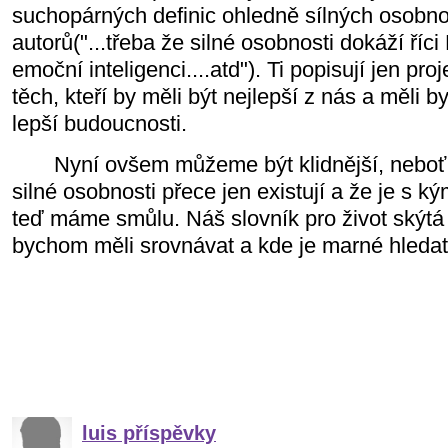
suchopárných definic ohledně sílných osobnos
autorů("...třeba že silné osobnosti dokáží říc
emoční inteligenci....atd"). Ti popisují jen pro
těch, kteří by měli být nejlepší z nás a měli b
lepší budoucnosti.
Nyní ovšem můžeme být klidnější, neboť 
silné osobnosti přece jen existují a že je s k
teď máme smůlu. Náš slovník pro život skýtá
bychom měli srovnávat a kde je marné hleda
luis příspěvky