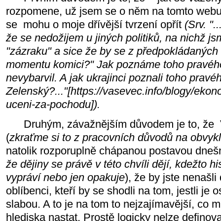
rozpomene, už jsem se o něm na tomto webu 
se mohu o moje dřívější tvrzení opřít
(Srv. "
že se nedožijem u jiných politiků, na nichž j
"zázraku" a sice že by se z předpokládaných v
momentu komici?" Jak poznáme toho pravéh
nevybarvil. A jak ukrajinci poznali toho pravé
Zelenský?..."[https://vasevec.info/blogy/ekono
uceni-za-pochodu]).
Druhým, závažnějším důvodem je to, že V
(
zkraťme si to z pracovních důvodů na obvykl
natolik rozporuplně chápanou postavou dnešn
že dějiny se právě v této chvíli dějí, kdežto his
vypráví nebo jen opakuje
), že by jste nenašli
oblíbenci, kteří by se shodli na tom, jestli je 
slabou. A to je na tom to nejzajímavější, co
hlediska nastat. Prostě logicky nelze definova