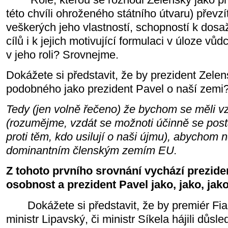
této chvíli ohroženého státního útvaru) převzí
veškerých jeho vlastností, schopností k dos
cílů i k jejich motivující formulaci v úloze vůd
v jeho roli? Srovnejme.
Dokážete si představit, že by prezident Zelen
podobného jako prezident Pavel o naší zemi
Tedy (jen volně řečeno) že bychom se měli v
(rozumějme, vzdát se možnoti účinně se posta
proti těm, kdo usilují o naši újmu), abychom 
dominantním členským zemím EU.
Z tohoto prvního srovnání vychází preziden
osobnost a prezident Pavel jako, jako, jako.
Dokážete si představit, že by premiér Fial
ministr Lipavský, či ministr Síkela hájili důsl