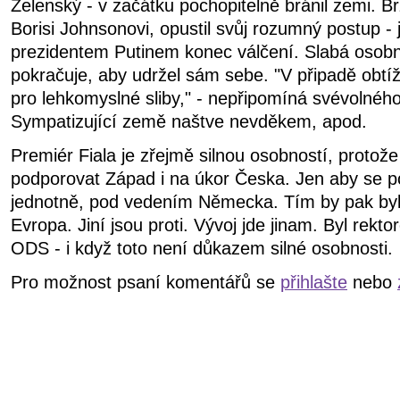
Zelenský - v začátku pochopitelně bránil zemi. B
Borisi Johnsonovi, opustil svůj rozumný postup - 
prezidentem Putinem konec válčení. Slabá osobn
pokračuje, aby udržel sám sebe. "V připadě obtíž
pro lehkomyslné sliby," - nepřipomíná svévolného
Sympatizující země naštve nevděkem, apod.
Premiér Fiala je zřejmě silnou osobností, protože
podporovat Západ i na úkor Česka. Jen aby se p
jednotně, pod vedením Německa. Tím by pak byla
Evropa. Jiní jsou proti. Vývoj jde jinam. Byl rektor
ODS - i když toto není důkazem silné osobnosti.
Pro možnost psaní komentářů se
přihlašte
nebo