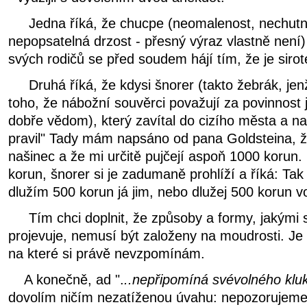
Jedna říká, že chucpe (neomalenost, nechutnos
nepopsatelná drzost - přesný výraz vlastně není) 
svých rodičů se před soudem hájí tím, že je siro
Druhá říká, že kdysi šnorer (takto žebrák, jen
toho, že nábožní souvěrci považují za povinnost j
dobře vědom), který zavítal do cizího města a na
pravil" Tady mám napsáno od pana Goldsteina, ž
našinec a že mi určitě pujčejí aspoň 1000 korun
korun, šnorer si je zadumaně prohlíží a říká: Tak
dlužím 500 korun já jim, nebo dlužej 500 korun 
Tím chci doplnit, že způsoby a formy, jakými s
projevuje, nemusí být založeny na moudrosti. Je 
na které si právě nevzpomínám.
A konečně, ad ".
..
nepřipomíná svévolného kluk
dovolím ničím nezatíženou úvahu: nepozorujeme č