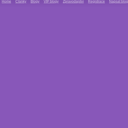
Home
Články
Blogy
VIP blogy
Zpravodajství
Registrace
Napsat blog