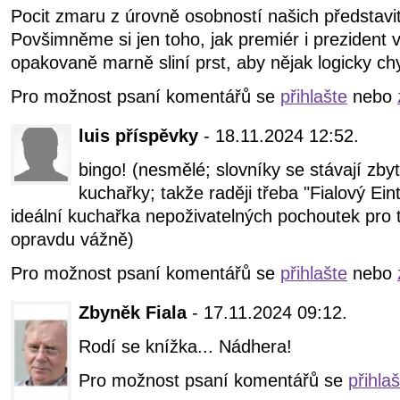
Pocit zmaru z úrovně osobností našich představit
Povšimněme si jen toho, jak premiér i prezident
opakovaně marně sliní prst, aby nějak logicky chyt
Pro možnost psaní komentářů se
přihlašte
nebo
luis příspěvky
- 18.11.2024 12:52.
bingo! (nesmělé; slovníky se stávají zby
kuchařky; takže raději třeba "Fialový Ein
ideální kuchařka nepoživatelných pochoutek pro t
opravdu vážně)
Pro možnost psaní komentářů se
přihlašte
nebo
Zbyněk Fiala
- 17.11.2024 09:12.
Rodí se knížka... Nádhera!
Pro možnost psaní komentářů se
přihla