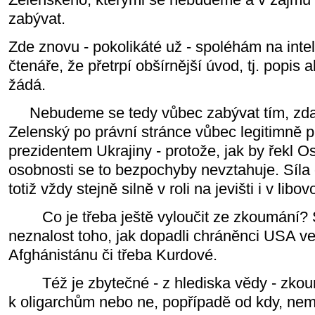
zabývat.
Zde znovu - pokolikáté už - spoléhám na intel
čtenáře, že přetrpí obšírnější úvod, tj. popis 
žádá.
Nebudeme se tedy vůbec zabývat tím, zda v 
Zelenský po právní stránce vůbec legitimně 
prezidentem Ukrajiny - protože, jak by řekl Os
osobnosti se to bezpochyby nevztahuje. Síla 
totiž vždy stejně silně v roli na jevišti i v libov
Co je třeba ještě vyloučit ze zkoumání? 
neznalost toho, jak dopadli chráněnci USA v
Afghánistánu či třeba Kurdové.
Též je zbytečné - z hlediska vědy - zkoum
k oligarchům nebo ne, popřípadě od kdy, nem