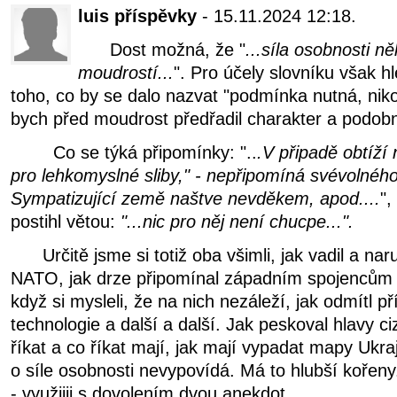
luis příspěvky
- 15.11.2024 12:18.
Dost možná, že "
...
síla osobnosti ně
moudrostí...
". Pro účely slovníku však 
toho, co by se dalo nazvat "podmínka nutná, nikol
bych před moudrost předřadil charakter a podobn
Co se týká připomínky: "..
.
V připadě obtíží
pro lehkomyslné sliby," - nepřipomíná svévolného
Sympatizující země naštve nevděkem, apod....
",
postihl větou:
"...nic pro něj není chucpe...".
Určitě jsme si totiž oba všimli, jak vadil a naru
NATO, jak drze připomínal západním spojencům sl
když si mysleli, že na nich nezáleží, jak odmítl p
technologie a další a další. Jak peskoval hlavy ci
říkat a co říkat mají, jak mají vypadat mapy Ukraji
o síle osobnosti nevypovídá. Má to hlubší kořen
- využijii s dovolením dvou anekdot.