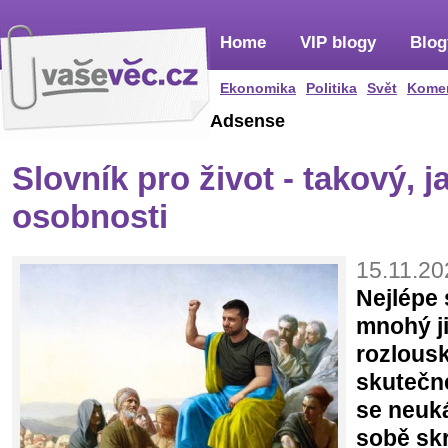
Home
VIP blogy
Blog
Ekonomika
Politika
Svět
Kome
Adsense
Slovník pro život - takový, ja
osobnosti
15.11.20
Nejlépe 
mnohý ji
rozlous
skutečn
se neuká
sobě skr