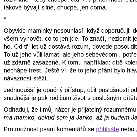
takové bývají silné, chucpe, jen doma.
*
Obyvkle maminky nesouhlasí, když doporučuji: d
všem vyhovět, co to jen jde. To značí, nezlomit 
ho. Od tří let už dostává rozum, dovede posoudit
To už jeho vůli lámat, ale jeho sebevědomí, potř
už zdárně zasazené. K tomu například: dítě kolem
nechápe trest. Ještě ví, že to jeho přání bylo hla
návaznost stěží.
Jednodušší je opačný přístup, učit poslušnosti o
snadnější je pak rodičům život s poslušným dítě
Odhaduji, že i můj názor je přijatelný rozumné
ma mamko, dokud som ja Janko, až ja budem J
Pro možnost psaní komentářů se
přihlašte
nebo