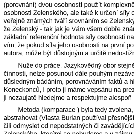
(porovnání) dvou osobností použít komplexně: 
osobnosti Zelenského, ale také k určení síly 
veřejně známých tváří srovnáním se Zelensk
že Zelenský - tak jak je Vám všem dobře zná
základní referenční hodnota síly osobnosti na
vím, že pokud síla jeho osobnosti na první p
autora, může být důstojným a určitě nedostiž
Nuže do práce. Jazykovědný obor stejně 
činnosti, nelze posunout dále pouhým nezáv
důsledným bádáním, porovnáváním faktů a h
Koneckonců, i proto ji máme vepsánu na prez
ji nezaujatě hledejme a respektujme alespoň
Metoda (komparace ) byla tedy zvolena, d
abstrahovat (Vlasta Burian používal přesnějš
čili odmyslet od nepodstatných či zavádějícíc
Zelenského, kterými se nebudeme a v zájmu