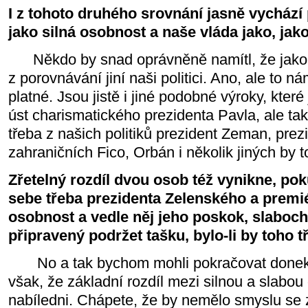
I z tohoto druhého srovnání jasně vychází
jako silná osobnost a naše vláda jako, jako, 
Někdo by snad oprávněně namítl, že jako si
z porovnávání jiní naši politici. Ano, ale to n
platné. Jsou jistě i jiné podobné výroky, kter
úst charismatického prezidenta Pavla, ale tak
třeba z našich politiků prezident Zeman, prez
zahraničních Fico, Orbán i několik jiných by t
Zřetelný rozdíl dvou osob též vynikne, po
sebe třeba prezidenta Zelenského a premié
osobnost a vedle něj jeho poskok, slaboch, 
připravený podržet tašku, bylo-li by toho t
No a tak bychom mohli pokračovat donek
však, že základní rozdíl mezi silnou a slabou 
nabíledni. Chápete, že by nemělo smyslu se 