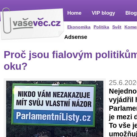
Home
VIP blogy
Blog
Ekonomika
Politika
Svět
Kome
Adsense
Proč jsou fialovým politiků
oku?
25.6.202
Nejedno
vyjádřil
Parlamen
je mezi 
To vše j
umožňují