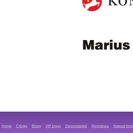
Home
Články
Blogy
VIP blogy
Zpravodajství
Registrace
Napsat blog