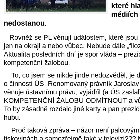
které hl
médiích
nedostanou.
Rovněž se PL věnují událostem, které jsou 
jen na okraji a nebo vůbec. Nebude dále „filoz
Aktualita posledních dní je spor vláda – prez
kompetenční žalobou.
To, co jsem se nikde jinde nedozvěděl, je
o činnosti ÚS. Renomovaný právník Jaroslav 
věnuje ústavnímu právu, vyjádřil (a ÚS zasla
KOMPETENČNÍ ŽALOBU ODMÍTNOUT a vůbec
To by zásadně rozdalo jiné karty a pan prezide
hubu.
Proč taková zpráva – názor není palcovými 
tiskovinách a samozřejmě také v televizi??? 