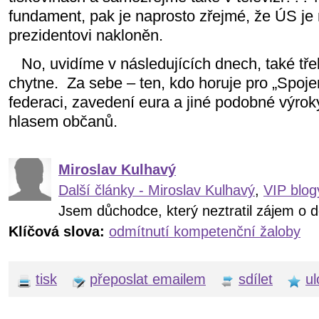
fundament, pak je naprosto zřejmé, že ÚS j
prezidentovi nakloněn.
No, uvidíme v následujících dnech, také tř
chytne.
Za sebe – ten, kdo horuje pro „Spojen
federaci, zavedení eura a jiné podobné výrok
hlasem občanů.
Miroslav Kulhavý
Další články - Miroslav Kulhavý
,
VIP blog
Jsem důchodce, který neztratil zájem o d
Klíčová slova:
odmítnutí kompetenční žaloby
tisk
přeposlat emailem
sdílet
ul