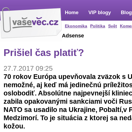
Home
VIP blogy
Blog
Ekonomika
Politika
Svět
Kome
Adsense
Prišiel čas platiť?
27.7.2017 09:25
70 rokov Európa upevňovala zväzok s U
nemožné, aj keď má jedinečnú príležito
oslobodiť. Absolútne najpevnejší klinie
zabila opakovanými sankciami voči Rusk
NATO sa usadilo na Ukrajine, Pobaltí,v 
Medzimorí. To je situácia z ktorej sa ne
kožou.