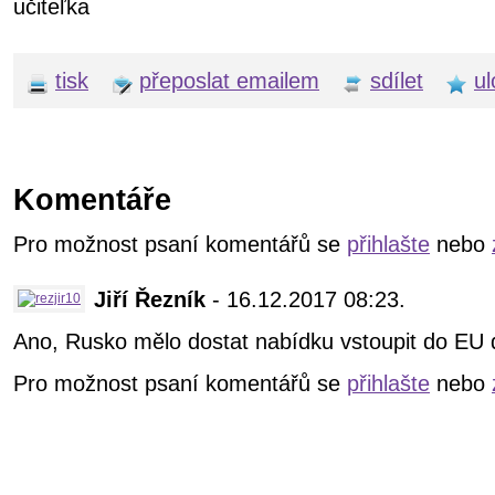
učiteľka
tisk
přeposlat emailem
sdílet
ul
Komentáře
Pro možnost psaní komentářů se
přihlašte
nebo
Jiří Řezník
- 16.12.2017 08:23.
Ano, Rusko mělo dostat nabídku vstoupit do EU d
Pro možnost psaní komentářů se
přihlašte
nebo