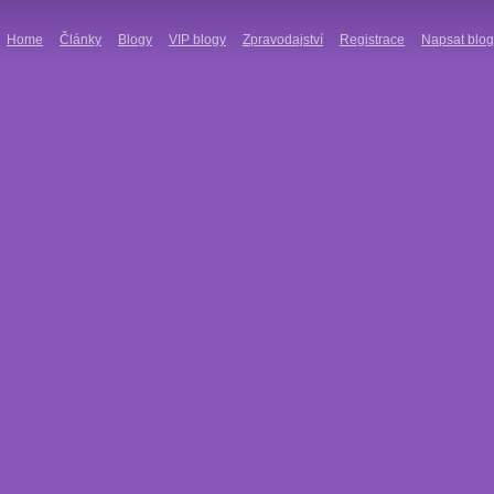
Home
Články
Blogy
VIP blogy
Zpravodajství
Registrace
Napsat blog