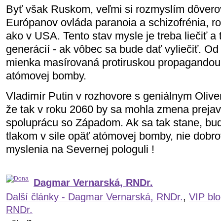
Byť však Ruskom, veľmi si rozmyslím dôver
Európanov ovláda paranoia a schizofrénia, r
ako v USA. Tento stav mysle je treba liečiť a 
generácií - ak vôbec sa bude dať vyliečiť. O
mienka masírovaná protiruskou propagandou,
atómovej bomby.
Vladimír Putin v rozhovore s geniálnym Olive
že tak v roku 2060 by sa mohla zmena prejaviť
spoluprácu so Západom. Ak sa tak stane, bu
tlakom v sile opäť atómovej bomby, nie dob
myslenia na Severnej pologuli !
Dagmar Vernarská, RNDr.
Další články - Dagmar Vernarská, RNDr.
,
VIP bl
RNDr.