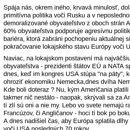
Spája nás, okrem iného, krvavá minulosť, do
primitívna politika voči Rusku a v neposled
demoralizované obyvateľstvo z oboch strán A
60% obyvateľstva podporuje agresívnu politi
bariéra, ktorá zabráni pochopeniu aktuálnej s
pokračovanie lokajského stavu Európy voči 
Naviac, na lokajskom postavení má najväčši
obyvateľstva - prezidenti štátov EÚ a NATA s
dnes, keď im kongres USA stúpa "na päty", k
ohroziť ekonomiku Nemecka,dnes dvíha Nem
Kde boli doteraz ? Nu, kým Američania platili 
takmer nič nestálo - naopak, skrývali sa za Am
tí zlí sú oni a nie my. Lebo vo svete nemajú r
Francúzov, či Angličanov - hoci tí bok po bok
A dnes nadišiel čas, aby Európa splatila dlh
voči USA posledných 70 rokov.