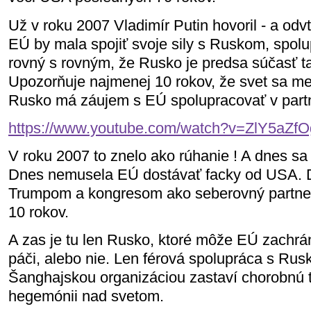
Už v roku 2007 Vladimír Putin hovoril - a odv
EÚ by mala spojiť svoje sily s Ruskom, spolu
rovný s rovným, že Rusko je predsa súčasť t
Upozorňuje najmenej 10 rokov, že svet sa me
Rusko má záujem s EÚ spolupracovať v part
https://www.youtube.com/watch?v=ZlY5aZf
V roku 2007 to znelo ako rúhanie ! A dnes sa 
Dnes nemusela EÚ dostávať facky od USA. 
Trumpom a kongresom ako seberovný partner.
10 rokov.
A zas je tu len Rusko, ktoré môže EÚ zachrán
páči, alebo nie. Len férová spolupráca s R
Šanghajskou organizáciou zastaví chorobnú 
hegemónii nad svetom.