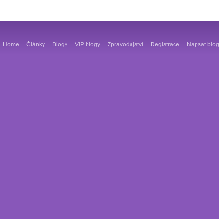
Home
Články
Blogy
VIP blogy
Zpravodajství
Registrace
Napsat blog