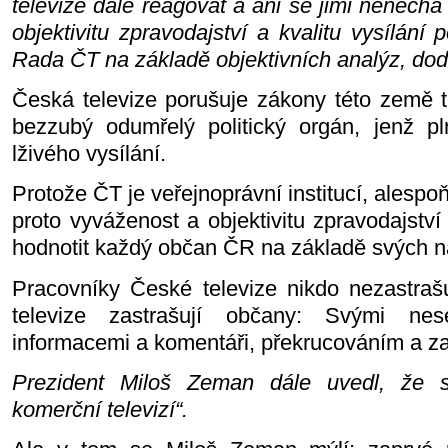
televize dále reagovat a ani se jimi nenechá
objektivitu zpravodajství a kvalitu vysílán
Rada ČT na základě objektivních analýz, dod
Česká televize porušuje zákony této země t
bezzubý odumřelý politický orgán, jenž pln
lživého vysílání.
Protože ČT je veřejnoprávní institucí, alespo
proto vyváženost a objektivitu zpravodajství
hodnotit každý občan ČR na základě svých n
Pracovníky České televize nikdo nezastraš
televize zastrašují občany: Svými nese
informacemi a komentáři, překrucováním a za
Prezident Miloš Zeman dále uvedl, že 
komerční televizí“.