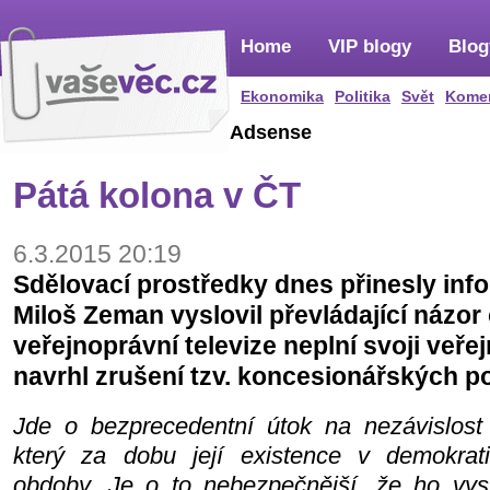
Home
VIP blogy
Blog
Ekonomika
Politika
Svět
Kome
Adsense
Pátá kolona v ČT
6.3.2015 20:19
Sdělovací prostředky dnes přinesly info
Miloš Zeman vyslovil převládající názor 
veřejnoprávní televize neplní svoji veře
navrhl zrušení tzv. koncesionářských p
Jde o bezprecedentní útok na nezávislost v
který za dobu její existence v demokrat
obdoby. Je o to nebezpečnější, že ho vysl