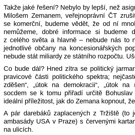
Takže jaké řešení? Nebylo by lepší, než asi
Milošem Zemanem, veřejnoprávní ČT zrušit
se komerční, budeme vědět, že od ní mnoh
nemůžeme, dobré informace si budeme d
z celého světa a hlavně – nebude nás to ni
jednotlivé občany na koncesionářských pop
nebude stát miliardy ze státního rozpočtu. Uš
Co bude dál? Hned zítra se politický jarmar
pravicové části politického spektra; nejčas
zděšen“, „útok na demokracii“, „útok na 
socdem se k tomu přiřadí určitě Bohuslav
ideální příležitost, jak do Zemana kopnout, že
A pár darebáků zaplacených z Tržiště (to je
ambasády USA v Praze) s červenými kartam
na ulicích.