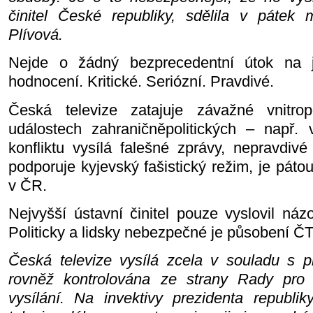
činitel České republiky, sdělila v pátek m
Plívová.
Nejde o žádný bezprecedentní útok na je
hodnocení. Kritické. Seriózní. Pravdivé.
Česká televize zatajuje závažné vnitrop
událostech zahraničněpolitických – např. 
konfliktu vysílá falešné zprávy, nepravdiv
podporuje kyjevský fašistický režim, je pát
v ČR.
Nejvyšší ústavní činitel pouze vyslovil náz
Politicky a lidsky nebezpečné je působení ČT
Česká televize vysílá zcela v souladu s pl
rovněž kontrolována ze strany Rady pro r
vysílání. Na invektivy prezidenta republ