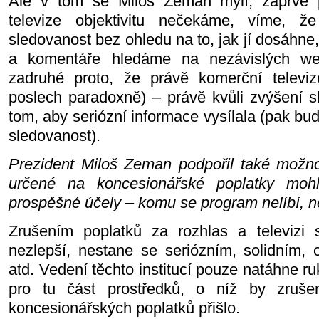
Ale v tom se Miloš Zeman mýlí; zaprvé 
televize objektivitu nečekáme, víme, ž
sledovanost bez ohledu na to, jak jí dosáhne,
a komentáře hledáme na nezávislých we
zadruhé proto, že právě komerční televi
poslech paradoxně) – právě kvůli zvýšení s
tom, aby seriózní informace vysílala (pak bud
sledovanost).
Prezident Miloš Zeman
podpořil také možn
určené na koncesionářské poplatky moh
prospěšné účely – komu se program nelíbí, ne
Zrušením poplatků za rozhlas a televizi s
nezlepší, nestane se seriózním, solidním, 
atd. Vedení těchto institucí pouze natáhne r
pro tu část prostředků, o níž by zrušen
koncesionářských poplatků přišlo.