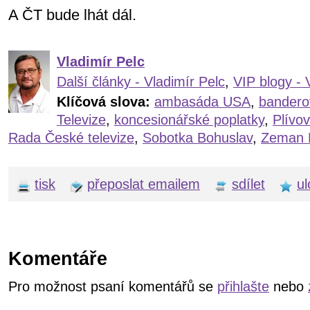
A ČT bude lhát dál.
Vladimír Pelc
Další články - Vladimír Pelc
,
VIP blogy - 
Klíčová slova:
ambasáda USA
,
bandero
Televize
,
koncesionářské poplatky
,
Plívo
Rada České televize
,
Sobotka Bohuslav
,
Zeman 
tisk
přeposlat emailem
sdílet
ul
Komentáře
Pro možnost psaní komentářů se
přihlašte
nebo