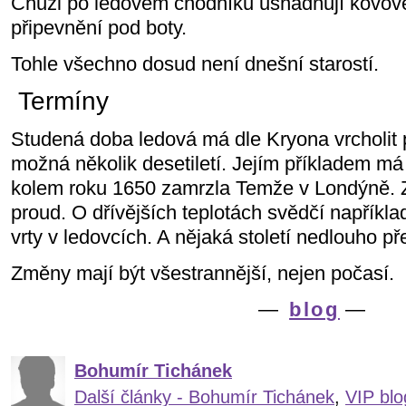
Chůzi po ledovém chodníku usnadňují kovové
připevnění pod boty.
Tohle všechno dosud není dnešní starostí.
Termíny
Studená doba ledová má dle Kryona vrcholit p
možná několik desetiletí. Jejím příkladem má b
kolem roku 1650 zamrzla Temže v Londýně. Z
proud. O dřívějších teplotách svědčí napříkla
vrty v ledovcích. A nějaká století nedlouho př
Změny mají být všestrannější, nejen počasí.
—
blog
—
Bohumír Tichánek
Další články - Bohumír Tichánek
,
VIP blo