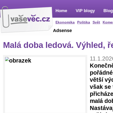
Home
VIP blogy
Blog
Ekonomika
Politika
Svět
Kome
Adsense
Malá doba ledová. Výhled, ř
11.1.202
Konečně
pořádné
větší vý
však se
přicházej
malá do
Nastávaj