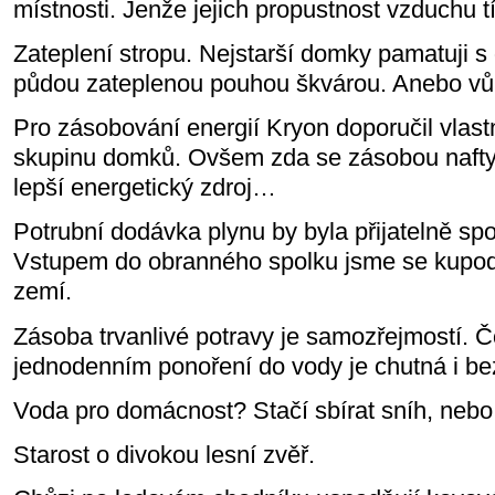
místnosti. Jenže jejich propustnost vzduchu 
Zateplení stropu. Nejstarší domky pamatuji s
půdou zateplenou pouhou škvárou. Anebo vů
Pro zásobování energií Kryon doporučil vlastní
skupinu domků. Ovšem zda se zásobou nafty,
lepší energetický zdroj…
Potrubní dodávka plynu by byla přijatelně sp
Vstupem do obranného spolku jsme se kupodiv
zemí.
Zásoba trvanlivé potravy je samozřejmostí. Č
jednodenním ponoření do vody je chutná i bez
Voda pro domácnost? Stačí sbírat sníh, nebo
Starost o divokou lesní zvěř.