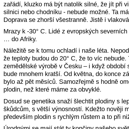
zařádí, kluzko má být natolik silné, že jít při 
silnici nebo chodníku - nebude možné. Ta má tr
Doprava se zhorší všestranně. Jistě i vlaková
Mrazy k -30° C. Lidé z evropských severníc
… do Afriky.
Náležitě se k tomu ochladí i naše léta. Nepod
že teploty budou do 20° C, že to víc nebude. 
zemědělské výrobě v Česku – i když období s
bude mnohem kratší. Od května, do konce zář
bylo až pět měsíců. Samozřejmě s hodně o
plodin, než které máme za obvyklé.
Dosud se genetika snaží šlechtit plodiny s lep
škůdcům, s větší výnosností. Kdežto nověji 
především plodin s rychlým růstem a to při ni
Úrodnými se mají stát ty končiny našeho svět