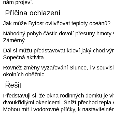
nám projeví.
Příčina ochlazení
Jak může Bytost ovlivňovat teploty oceánů?
Náhodný pohyb částic dovolí přesuny hmoty 
Záměrný.
Dál si můžu představovat kdoví jaký chod výr
Sopečná aktivita.
Rovněž změny vyzařování Slunce, i v souvisl
okolních oběžnic.
Ř
eš
it
Představuji si, že okna rodinných domků je v
dvoukřídlými okenicemi. Sníží přechod tepl
Mohou mít i vodorovné příčky, k nastaviteln