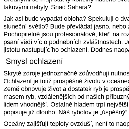
takovými nebyly. Snad Sahara?
Jak asi bude vypadat obloha? Spekuluji o dva
sluneční světlo? Bude převládat jasno, neb
Pochopitelně jsou profesionálové, kteří na roz
psaní vědí víc o podnebních zvláštnostech. J
jistotu nastupujícího ochlazení. Dodnes naop
Smysl ochlazení
Skryté zdroje jednoznačně zdůvodňují nutnos
Ochlazení je totiž prospěšné životu v oceánec
Země obnovuje život a dostatek ryb je prosp
masem ryb, vzdálenějších od našich příbuzn
lidem vhodnější. Ostatně hladem trpí největší 
popisuje již dlouho. Náš rybolov je „úspěšný“.
Oceány zajišťují teploty ovzduší, není to na