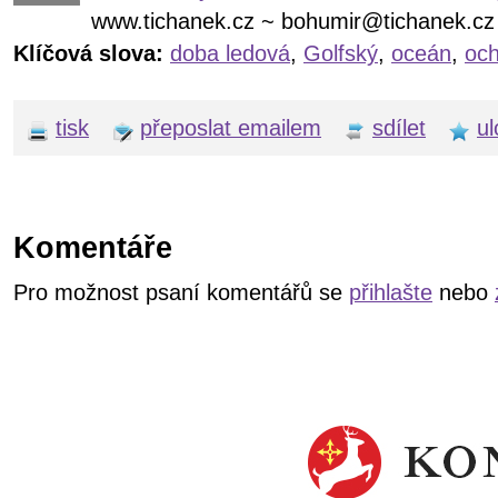
www.tichanek.cz ~ bohumir@tichanek.cz
Klíčová slova:
doba ledová
,
Golfský
,
oceán
,
och
tisk
přeposlat emailem
sdílet
ul
Komentáře
Pro možnost psaní komentářů se
přihlašte
nebo