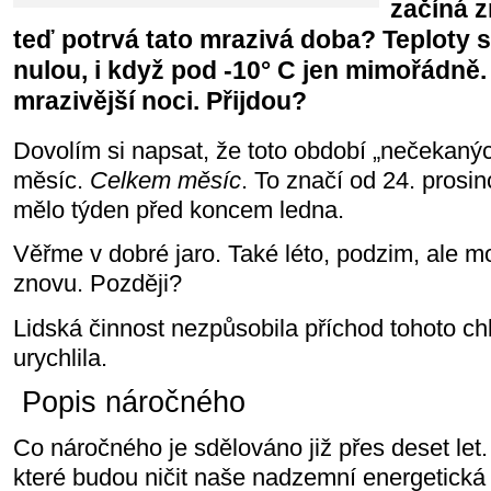
začíná 
teď potrvá tato mrazivá doba? Teploty 
nulou, i když pod -10° C jen mimořádně. 
mrazivější noci. Přijdou?
Dovolím si napsat, že toto období „nečekaný
měsíc.
Celkem měsíc
. To značí od 24. prosi
mělo týden před koncem ledna.
Věřme v dobré jaro. Také léto, podzim, ale m
znovu. Později?
Lidská činnost nezpůsobila příchod tohoto ch
urychlila.
Popis náročného
Co náročného je sdělováno již přes deset let. 
které budou ničit naše nadzemní energetická 