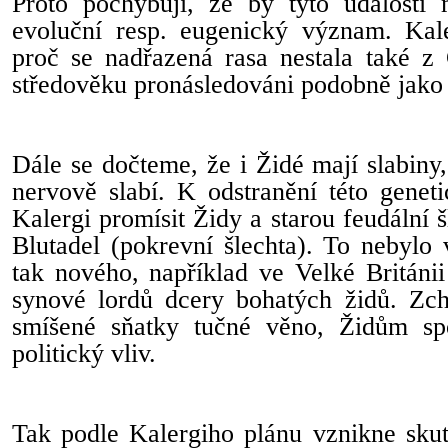
Proto pochybuji, že by tyto události
evoluční resp. eugenický význam. Kaler
proč se nadřazená rasa nestala také z 
středověku pronásledováni podobně jako
Dále se dočteme, že i Židé mají slabiny,
nervově slabí. K odstranění této geneti
Kalergi promísit Židy a starou feudální 
Blutadel (pokrevní šlechta). To nebylo
tak nového, například ve Velké Británii 
synové lordů dcery bohatých židů. Zchu
smíšené sňatky tučné věno, Židům spo
politický vliv.
Tak podle Kalergiho plánu vznikne skut