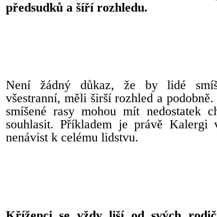
předsudků a šíří rozhledu.
Není žádný důkaz, že by lidé smíš
všestranní, měli širší rozhled a podobně.
smíšené rasy mohou mít nedostatek ch
souhlasit. Příkladem je právě Kalergi 
nenávist k celému lidstvu.
Kříženci se vždy liší od svých rod