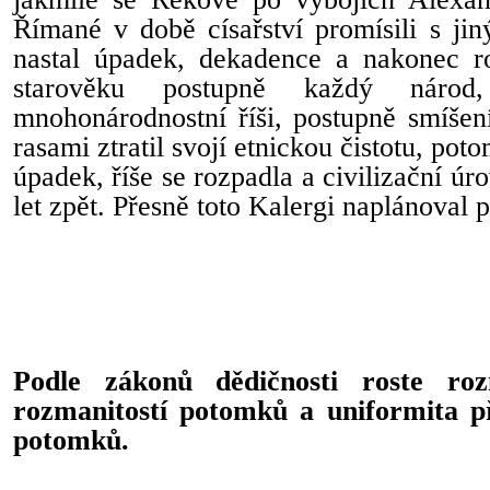
Římané v době císařství promísili s ji
nastal úpadek, dekadence a nakonec ro
starověku postupně každý národ
mnohonárodnostní říši, postupně smíšen
rasami ztratil svojí etnickou čistotu, pot
úpadek, říše se rozpadla a civilizační úr
let zpět. Přesně toto Kalergi naplánoval 
Podle zákonů dědičnosti roste ro
rozmanitostí potomků a uniformita p
potomků.