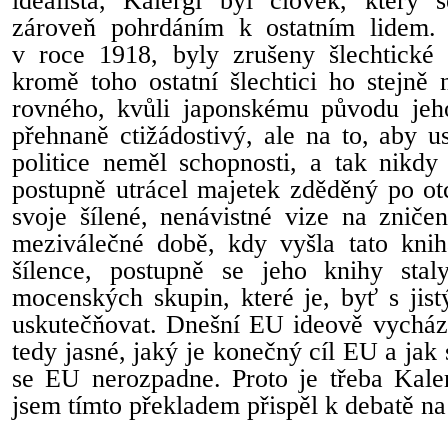
zároveň pohrdáním k ostatním lidem.
v roce 1918, byly zrušeny šlechtické t
kromě toho ostatní šlechtici ho stejně
rovného, kvůli japonskému původu jeh
přehnaně ctižádostivý, ale na to, aby u
politice neměl schopnosti, a tak nikdy
postupně utrácel majetek zděděný po otc
svoje šílené, nenávistné vize na zniče
meziválečné době, kdy vyšla tato kni
šílence, postupně se jeho knihy stal
mocenských skupin, které je, byť s jis
uskutečňovat. Dnešní EU ideově vychází
tedy jasné, jaký je konečný cíl EU a jak
se EU nerozpadne. Proto je třeba Kaler
jsem tímto překladem přispěl k debatě na