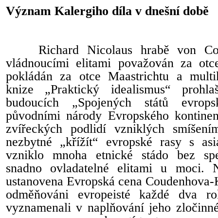
Význam Kalergiho díla v dnešní době
Richard Nicolaus hrabě von Co
vládnoucími elitami považován za otc
pokládán za otce Maastrichtu a multi
knize „Praktický idealismus“ prohla
budoucích „Spojených států evrop
původními národy Evropského kontinen
zvířeckých podlidí vzniklých smíšení
nezbytné „křížít“ evropské rasy s as
vzniklo mnoha etnické stádo bez spec
snadno ovladatelné elitami u moci. 
ustanovena Evropská cena Coudenhova-Ka
odměňováni evropeisté každé dva rok
vyznamenali v naplňování jeho zločinné