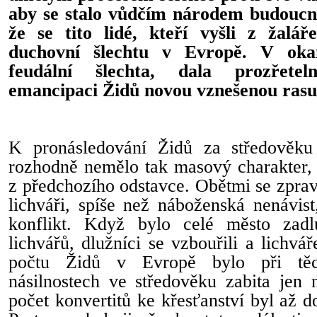
aby se stalo vůdčím národem budoucno
že se tito lidé, kteří vyšli z žalář
duchovní šlechtu v Evropě. V oka
feudální šlechta, dala prozřete
emancipaci Židů novou vznešenou rasu
K pronásledování Židů za středověku 
rozhodně nemělo tak masový charakter, 
z předchozího odstavce. Obětmi se zpravi
lichváři, spíše než náboženská nenávist,
konflikt. Když bylo celé město zad
lichvářů, dlužníci se vzbouřili a lichvá
počtu Židů v Evropě bylo při těch
násilnostech ve středověku zabita jen 
počet konvertitů ke křesťanství byl až do