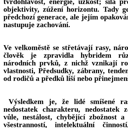
tvrdohlavost, energie, úzkost; síla p
objektivity, zúžení horizontu. Tady g
předchozí generace, ale jejím opakov
nastupuje zachování.
Ve velkoměstě se střetávají rasy, nár
člověk je zpravidla hybridem růz
národních prvků, z nichž vznikají ro
vlastnosti, Předsudky, zábrany, tende
od rodičů a předků liší nebo přinejmen
Výsledkem je, že lidé smíšené ra
nedostatek charakteru, nedostatek zd
vůle, nestálost, chybějící zbožnost a 
všestranností, intelektuální činno