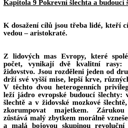
Kapitola 9 Pokrevní šlechta a budoucí 
K dosažení cílů jsou třeba lidé, kteří c
vedou – aristokraté.
Z lidových mas Evropy, které spolé
počet, vynikají dvě kvalitní rasy:
židovstvo. Jsou rozděleni jeden od dr
drží své vyšší mise, lepší krve, různýc
V těchto dvou heterogenních privil
leží jádro evropské budoucí šlechty: 
šlechtě a v židovské mozkové šlechtě
zkorumpovat majetkem. Zárukou 
zůstává malý zbytkem morálně vznešen
a malá bojovou skupinou revoluční 