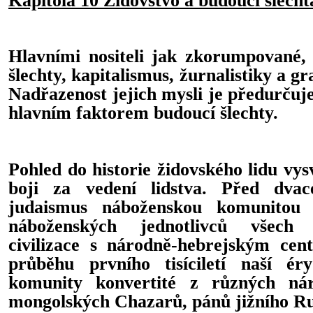
Hlavními nositeli jak zkorumpované,
šlechty, kapitalismus, žurnalistiky a gr
Nadřazenost jejich mysli je předurčuje
hlavním faktorem budoucí šlechty.
Pohled do historie židovského lidu vys
boji za vedení lidstva. Před dvace
judaismus náboženskou komunitou 
náboženských jednotlivců všech
civilizace s národně-hebrejským cen
průběhu prvního tisíciletí naší ér
komunity konvertité z různých ná
mongolských Chazarů, pánů jižního R