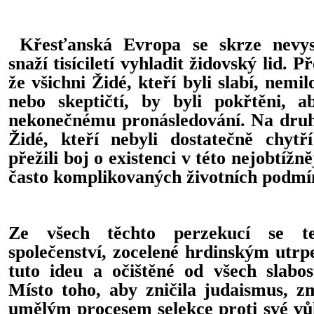
Křesťanská Evropa se skrze nevysl
snaží tisíciletí vyhladit židovský lid. 
že všichni Židé, kteří byli slabí, nemil
nebo skeptičtí, by byli pokřtěni, 
nekonečnému pronásledování. Na druhé
Židé, kteří nebyli dostatečně chytř
přežili boj o existenci v této nejobtížn
často komplikovaných životních podmí
Ze všech těchto perzekucí se t
společenství, zocelené hrdinským utr
tuto ideu a očištěné od všech slabos
Místo toho, aby zničila judaismus, z
umělým procesem selekce proti své vůli