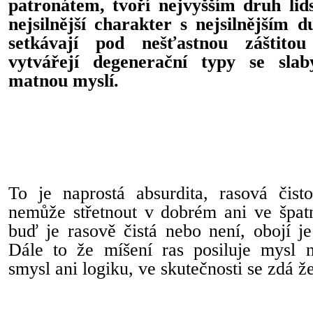
patronátem, tvoří nejvyšším druh lids
nejsilnější charakter s nejsilnějším
setkávají pod nešťastnou záštitou
vytvářejí degenerační typy se sl
matnou myslí.
To je naprostá absurdita, rasová čist
nemůže střetnout v dobrém ani ve špat
buď je rasově čistá nebo není, obojí j
Dále to že míšení ras posiluje mysl 
smysl ani logiku, ve skutečnosti se zdá že