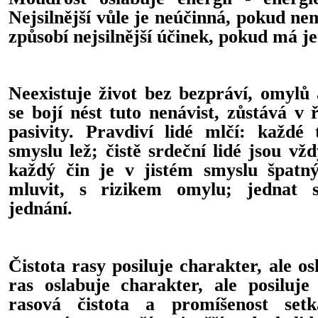
Nejsilnější vůle je neúčinná, pokud ne
způsobí nejsilnější účinek, pokud má j
Neexistuje život bez bezpráví, omylů 
se bojí nést tuto nenávist, zůstává v ř
pasivity. Pravdiví lidé mlčí: každé 
smyslu lež; čistě srdeční lidé jsou vž
každý čin je v jistém smyslu špatný.
mluvit, s rizikem omylu; jednat 
jednání.
Čistota rasy posiluje charakter, ale o
ras oslabuje charakter, ale posiluj
rasová čistota a promíšenost set