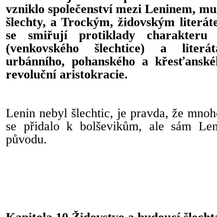
vzniklo společenství mezi Leninem, m
šlechty, a Trockým, židovským literá
se smiřují protiklady charakteru
(venkovského šlechtice) a literá
urbánního, pohanského a křesťanské
revoluční aristokracie.
Lenin nebyl šlechtic, je pravda, že mnoh
se přidalo k bolševikům, ale sám Len
původu.
Kapitola 10 Židovstvo a budoucí šlecht