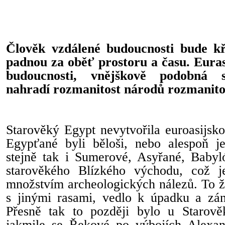
Člověk vzdálené budoucnosti bude kř
padnou za oběť prostoru a času. Euras
budoucnosti, vnějškově podobná s
nahradí rozmanitost národů rozmanitos
Starověký Egypt nevytvořila euroasijsko-
Egypťané byli běloši, nebo alespoň jej
stejně tak i Sumerové, Asyřané, Babyl
starověkého Blízkého východu, což 
množstvím archeologických nálezů. To že
s jinými rasami, vedlo k úpadku a záni
Přesně tak to později bylo u Starov
jakmile se Řekové po výbojích Alexa