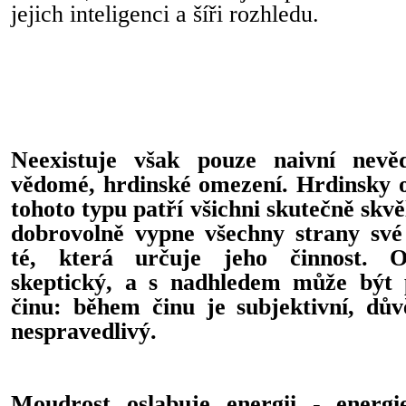
jejich inteligenci a šíři rozhledu.
Neexistuje však pouze naivní nevěd
vědomé, hrdinské omezení. Hrdinsky 
tohoto typu patří všichni skutečně skvě
dobrovolně vypne všechny strany své 
té, která určuje jeho činnost. Obj
skeptický, a s nadhledem může být
činu: během činu je subjektivní, dův
nespravedlivý.
Moudrost oslabuje energii - energi