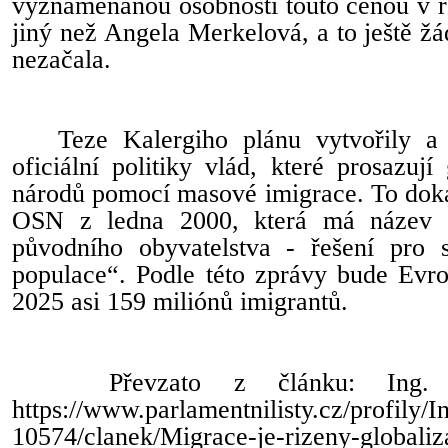
vyznamenanou osobností touto cenou v r
jiný než Angela Merkelová, a to ještě žá
nezačala.
Teze Kalergiho plánu vytvořily a
oficiální politiky vlád, které prosazuj
národů pomocí masové imigrace. To doka
OSN z ledna 2000, která má název 
původního obyvatelstva - řešení pro s
populace“. Podle této zprávy bude Evro
2025 asi 159 miliónů imigrantů.
Převzato z článku: Ing. 
https://www.parlamentnilisty.cz/profily/
10574/clanek/Migrace-je-rizeny-globali