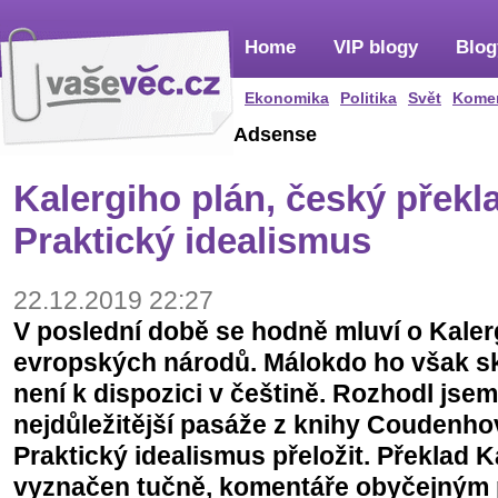
Home
VIP blogy
Blog
Ekonomika
Politika
Svět
Kome
Adsense
Kalergiho plán, český překla
Praktický idealismus
22.12.2019 22:27
V poslední době se hodně mluví o Kaler
evropských národů. Málokdo ho však sk
není k dispozici v češtině. Rozhodl jsem
nejdůležitější pasáže z knihy Coudenho
Praktický idealismus přeložit. Překlad K
vyznačen tučně, komentáře obyčejným