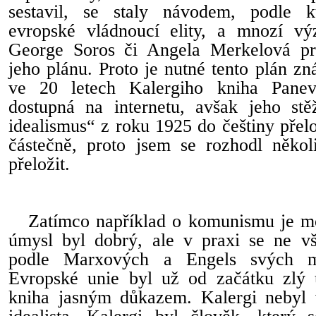
sestavil, se staly návodem, podle k
evropské vládnoucí elity, a mnozí výz
George Soros či Angela Merkelová pra
jeho plánu. Proto je nutné tento plán zná
ve 20 letech Kalergiho kniha Panev
dostupná na internetu, avšak jeho stěž
idealismus“ z roku 1925 do češtiny přelo
částečně, proto jsem se rozhodl někol
přeložit.
Zatímco například o komunismu je mo
úmysl byl dobrý, ale v praxi se ne vš
podle Marxových a Engels svých m
Evropské unie byl už od začátku zlý 
kniha jasným důkazem. Kalergi nebyl 
idealista, Kalergi byl člověk, který s