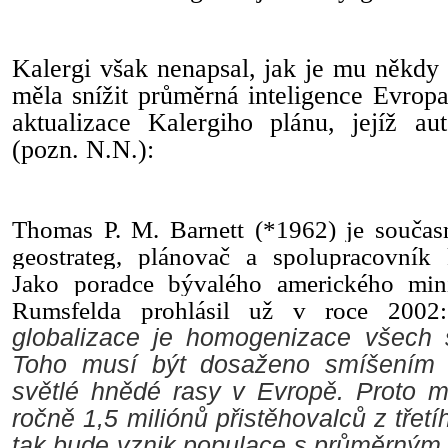
Kalergi však nenapsal, jak je mu někdy 
měla snížit průměrná inteligence Evrop
aktualizace Kalergiho plánu, jejíž au
(pozn. N.N.):
Thomas P. M. Barnett (*1962) je součas
geostrateg, plánovač a spolupracovník k
Jako poradce bývalého amerického min
Rumsfelda prohlásil už v roce 200
globalizace je homogenizace všech 
Toho musí být dosaženo smíšením 
světlé hnědé rasy v Evropě. Proto m
ročně 1,5 miliónů přistěhovalců z třet
tak bude vznik populace s průměrným IQ