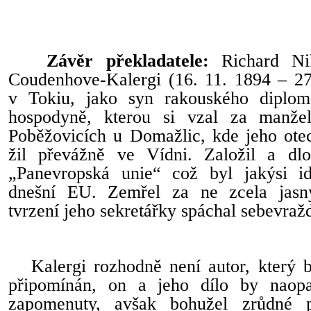
Závěr překladatele:
Richard Nik
Coudenhove-Kalergi (16. 11. 1894 – 27.
v Tokiu, jako syn rakouského diplom
hospodyně, kterou si vzal za manžel
Poběžovicích u Domažlic, kde jeho ote
žil převážně ve Vídni. Založil a dlo
„Panevropská unie“ což byl jakýsi id
dnešní EU. Zemřel za ne zcela jasný
tvrzení jeho sekretářky spáchal sebevraž
Kalergi rozhodně není autor, který b
připomínán, on a jeho dílo by naop
zapomenuty, avšak bohužel zrůdné p