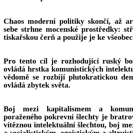
Chaos moderní politiky skončí, až ar
sebe strhne mocenské prostředky: stř
tiskařskou čerň a použije je ke všeob
Pro tento cíl je rozhodující ruský b
ovládá hrstka komunistických intelektu
vědomě se rozbíjí plutokratickou dem
ovládá zbytek světa.
Boj mezi kapitalismem a komun
poraženého pokrevní šlechty je bratr
vítěznou intelektuální šlechtou, boj me
a socialistickým, egoistickým a altrui