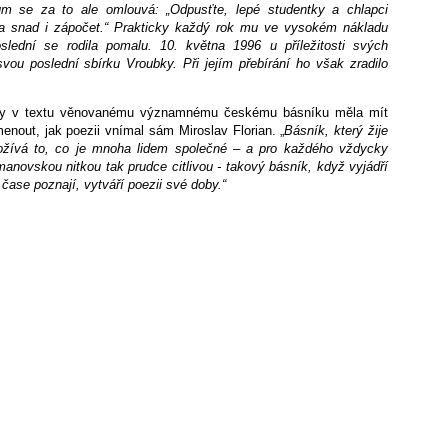
tům se za to ale omlouvá: „Odpusťte, lepé studentky a chlapci
a snad i zápočet.“
Prakticky každý rok mu ve vysokém nákladu
slední se rodila pomalu. 10. května 1996 u příležitosti svých
ou poslední sbírku Vroubky. Při jejím přebírání ho však zradilo
by v textu věnovanému významnému českému básníku měla mít
menout, jak poezii vnímal sám Miroslav Florian. „
Básník, který žije
rožívá to, co je mnoha lidem společné – a pro každého vždycky
omanovskou nitkou tak prudce citlivou - takový básník, když vyjádří
 čase poznají, vytváří poezii své doby.“