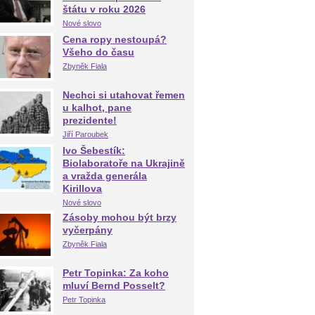
štátu v roku 2026
Nové slovo
Cena ropy nestoupá?
Všeho do času
Zbyněk Fiala
Nechci si utahovat řemen
u kalhot, pane
prezidente!
Jiří Paroubek
Ivo Šebestík:
Biolaboratoře na Ukrajině
a vražda generála
Kirillova
Nové slovo
Zásoby mohou být brzy
vyčerpány
Zbyněk Fiala
Petr Topinka: Za koho
mluví Bernd Posselt?
Petr Topinka