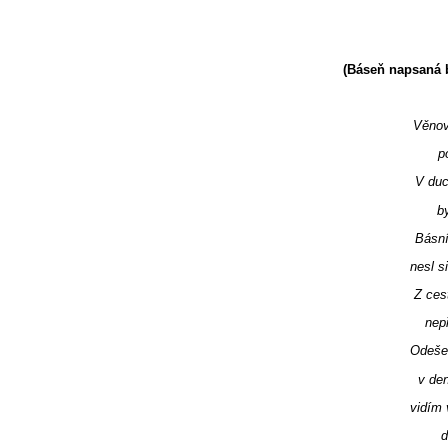
(Báseň napsaná b
Věnov
p
V duc
by
Básní
nesl s
Z ces
nepř
Odešel
v den
vidím 
d