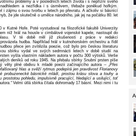
votnímu problémy a v posledních letech života i s nepřízní svého
í, nadhledem a nezřídka i s úsměvem, třebaže poněkud hořkým.
l i zájmu o svou tvorbu v letech po převratu. A ačkoliv si básnící
chyb, že jde skutečně o umělce národního, jak jej na počátku 80. let
0 v Kutné Hoře. Poté vystudoval na filozofické fakultě Univerzity
hem níž hrál na housle v cimbálové vojenské kapele, nastoupil do
ozhlasu. V té době měl již zkušenosti z práce v redakci
 provázela hudba. Například hrál v kutnohorském orchestru a řídil
dbou přece jen zvítězila poezie, což bylo pro českou literaturu
ckou sbírku vydal ve svých sedmnácti letech v době studií na
rsten vyšla vlastním nákladem autora v počtu 300 výtisků. Verše
ovalých deníků od roku 1945. Na přebalu sbírky Snubní prsten píše
ý věty plné obdivu k mladé poezii začínajícího autora – „
Přes
efalšovaný hlas a svěží rytmus podepírá jen pravdivost Florianovy
vé probuzenecké básnické mládí, prostou krásu slova a touhy a
prostotou pohledu, impulsivně pracující, hledající a usilující, toť
autora.“
Velmi útlá sbírka čítala dohromady 17 básní. Mezi nimi i tu
A