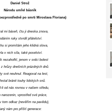
Daniel Strož
Národu umřel básník
ezprostředně po smrti Miroslava Floriana)
al mi báseň, čtu ji dneska znova,
odáním ruky stvrdil přátelství.
hu si promítám jeho klidná slova,
la v nich síla, také poselství.
k nezahořkl, jenom v srdci bolest
i z hrůzy dnešních prázdných dnů.
ty své neuhnul. Reagoval na lest,
estal bránit touhy lidských snů.
-li od nás rovnou v našem středu,
 narozenin, vprostřed své práce,
v tom odkaz (nevěřím na pavědu),
aný nám pro příští generace: