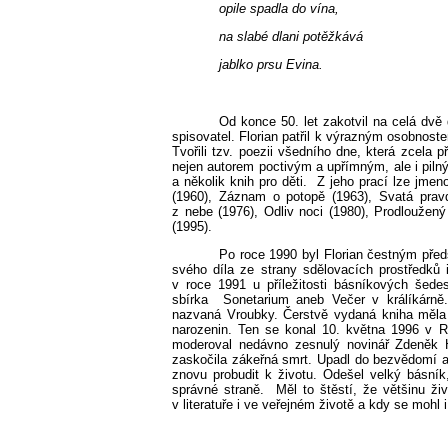
opile spadla do vína,
na slabé dlani potěžkává
jablko prsu Evina.
Od konce 50. let zakotvil na celá dvě 
spisovatel. Florian patřil k výrazným osobnos
Tvořili tzv. poezii všedního dne, která zcela 
nejen autorem poctivým a upřímným, ale i piln
a několik knih pro děti.
Z jeho prací lze jmen
(1960), Záznam o potopě (1963), Svatá pravda
z nebe (1976), Odliv noci (1980), Prodloužen
(1995).
Po roce 1990 byl Florian čestným předs
svého díla ze strany sdělovacích prostředků i
v roce 1991 u příležitosti básníkových šedes
sbírka
Sonetarium aneb Večer v králíkárně
nazvaná Vroubky. Čerstvě vydaná kniha měla 
narozenin. Ten se konal 10. května 1996 v R
moderoval nedávno zesnulý novinář Zdeněk Hoř
zaskočila zákeřná smrt. Upadl do bezvědomí a
znovu probudit k životu. Odešel velký básní
správné straně.
Měl to štěstí, že většinu ži
v literatuře i ve veřejném životě a kdy se mohl