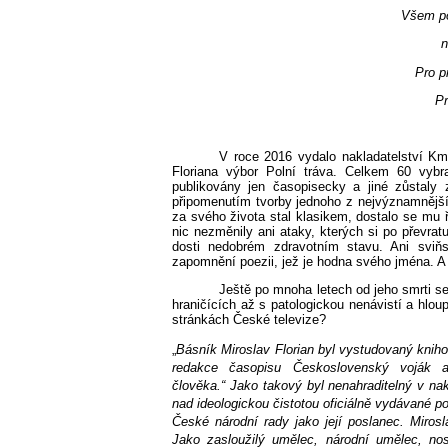
Všem po
n
Pro p
Pr
V roce 2016 vydalo nakladatelství Kme
Floriana výbor Polní tráva. Celkem 60 vyb
publikovány jen časopisecky a jiné zůstaly
připomenutím tvorby jednoho z nejvýznamnějších
za svého života stal klasikem, dostalo se mu
nic nezměnily ani ataky, kterých si po převrat
dosti nedobrém zdravotním stavu. Ani sviň
zapomnění poezii, jež je hodna svého jména. A 
Ještě po mnoha letech od jeho smrti se
hraničících až s patologickou nenávistí a hlou
stránkách České televize?
„
Básník Miroslav Florian byl vystudovaný kniho
redakce časopisu Československý voják a
člověka.“
Jako takový byl nenahraditelný v na
nad ideologickou čistotou oficiálně vydávané po
České národní rady jako její poslanec. Miros
Jako zasloužilý umělec, národní umělec, no