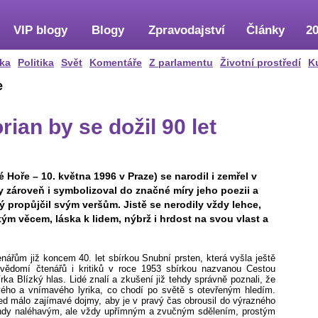
VIP blogy
Blogy
Zpravodajství
Články
20
ka
Politika
Svět
Komentáře
Z parlamentu
Životní prostředí
K
e
rian by se dožil 90 let
 Hoře – 10. května 1996 v Praze) se narodil i zemřel v
y zároveň i symbolizoval do značné míry jeho poezii a
ý propůjčil svým veršům. Jistě se nerodily vždy lehce,
stým věcem, láska k lidem, nýbrž i hrdost na svou vlast a
enářům již koncem 40. let sbírkou Snubní prsten, která vyšla ještě
ovědomí čtenářů i kritiků v roce 1953 sbírkou nazvanou Cestou
rka Blízký hlas. Lidé znalí a zkušení již tehdy správně poznali, že
livého a vnímavého lyrika, co chodí po světě s otevřeným hledím.
led málo zajímavé dojmy, aby je v pravý čas obrousil do výrazného
jindy naléhavým, ale vždy upřímným a zvučným sdělením, prostým