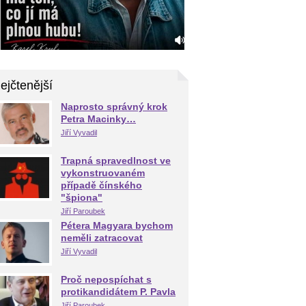
ejčtenější
Naprosto správný krok
Petra Macinky…
Jiří Vyvadil
Trapná spravedlnost ve
vykonstruovaném
případě čínského
"špiona"
Jiří Paroubek
Pétera Magyara bychom
neměli zatracovat
Jiří Vyvadil
Proč nepospíchat s
protikandidátem P. Pavla
Jiří Paroubek