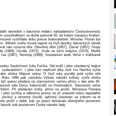
další desetiletí v básnické redakci nakladatelství Československý
tem soustředěným ve druhé polovině 50. let kolem časopisu Květen.
přirozeně vystřídala dobu poezie budovatelské. Miroslav Florian byl
ým. Během svého života napsal na čtyři desítky básnických sbírek
ovat tato výrazná díla: Otevřený dům (1957), Závrať (1957), Stopy
 (1969), Iniciály (1972), Jízda na luční kobylce (1974), Modré
ý čas (1987), Nonstop (1989), Sonetarium aneb Večer v králíkárně
edou Společnosti Julia Fučíka. Dál tvořil i přes všeobecný bojkot
 vydavatelství. I přes tuto nepřízeň díky úsilí Ivo Havlíka vyšla
átin sbírka Májové sirény. O čtyři roky později poté vyšla útlá
. Roku 1996 pak zásluhou Výboru národní kultury vyšla sbírka
být autoru předána na slavnostním večeru přímo v den jeho 65.
aisově sále Domu železničářů na Vinohradech. Slavnostní večer
ení. Při předávání knihy, přímo na jevišti, Miroslava Floriana
 i přes rychlou a odbornou pomoc se již unavené srdce nepodařilo
k, poctivý a skromný člověk, upřímný vlastenec se srdcem na té
vota prožil v době, kdy se poezii dostávalo důstojného postavení
 i básník stát poslancem České národní řady.