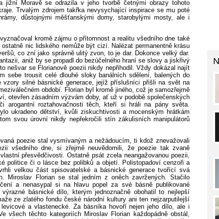
a jižní Moravě se odrazila v jeho tvorbě četnými obrazy tohoto
aje. Trvalým zdrojem takřka nevysychající inspirace se mu poté
hrámy, důstojnými měšťanskými domy, starobylými mosty, ale i
 vyznačoval kromě zájmu o přítomnost a realitu všedního dne také
 ostatně nic lidského nemůže být cizí. Nalézat permanentně krásu
eršů, co zní jako správně ulitý zvon, to je dar. Dokonce velký dar.
N
ntazii, aniž by se propadl do bezúčelného hraní se slovy a jiskřivý
 nešvar se Florianově poezii nikdy nepřihodil. Vždy dokázal najít
em sebe trousit celé dlouhé sloky banálních sdělení, balených do
zory silné básnické generace, jejíž příslušníci přišli na svět na
v meziválečném období. Florian byl kromě jiného, což je samozřejmě
ví, otevřen zásadním výzvám doby, ať už v podobě společenských
či arogantní roztahovačnosti těch, kteří si hráli na pány světa.
ylo ukradeno dětství, kvůli ziskuchtivosti a mocenským hrátkám
Přitom svou úrovní nikdy nepřekročili stín zákulisních manipulátorů
ovaná poezie stal vysmívaným a nežádoucím, ti kdož znevažovali
oezii všedního dne, si zřejmě neuvědomili, že poezie tak zvaně
vlastní přesvědčivosti. Ostatně psát zcela neangažovanou poezii,
é politice či o lásce bez polibků a objetí. Polistopadoví cenzoři a
zavrhli velkou část spisovatelské a básnické generace tvořící svá
h. Miroslav Florian se stal jedním z oněch zavržených. Stačilo
dčení a nenasypal si na hlavu popel za své básně publikované
výrazné básnické dílo, kterým jednoznačně obohatil to nejlepší
že ze zlatého fondu české národní kultury ani ten nejzarputilejší
vše levicové a vlastenecké. Za básníka hovoří nejen jeho dílo, ale i
Ve všech těchto kategoriích Miroslav Florian každopádně obstál,