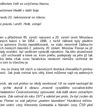
dlostem čelit se vztyčenou hlavou,
ezlomeni hledět v další boje.
ravdu žít, nekorunovat se slávou.
o pravdu i umřít. Hrdě, vstoje!
n u příležitosti 85. výročí narození a 20. výročí úmrtí Miroslava
raných básní z let 1954 – 1996, z nichž některé byly předtím
 za autorova života nepublikované, se stalo nesmírně žádoucím
 českých básníků 2. poloviny 20. století. Miroslav Florian se již
 řady ocenění, byl umělcem vpravdě národním. Na této skutečnosti
u užil vrchovatě a které se, krom jiného, podepsaly na jeho již tak
ská doba však svou fanatickou nenávistí nemůže uvrhnout do
o tom to všechno je.
 mu ze strany lidí zlých a závistivých dostává zhovadilých pomluv
postí. Jak jinak vnímat tyto věty, které můžeme najít na webových
vník, ale své profesi se nikdy nevěnoval. Už na vojně nastoupil do
 rychle dozrál k obrazu „mravně vyspělého socialistického
kladatelství Československý spisovatel, kde bděl okem ostražitým
ezie. Zde setrval do roku 1977 a odešel jen proto, že byl zvolen do
lav Florian se stal jakýmsi „poetem laureátem“ Husákova režimu.
sitel státní ceny Klementa Gottwalda a Národní ceny ČSR plnil