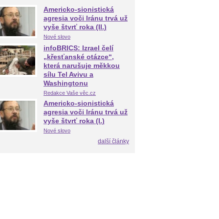
Americko-sionistická
agresia voči Iránu trvá už
vyše štvrť roka (II.)
Nové slovo
infoBRICS: Izrael čelí
„křesťanské otázce“,
která narušuje měkkou
sílu Tel Avivu a
Washingtonu
Redakce Vaše věc.cz
Americko-sionistická
agresia voči Iránu trvá už
vyše štvrť roka (I.)
Nové slovo
další články