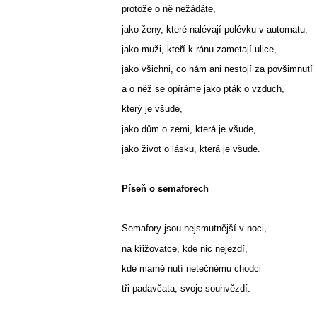
protože o ně nežádáte,
jako ženy, které nalévají polévku v automatu,
jako muži, kteří k ránu zametají ulice,
jako všichni, co nám ani nestojí za povšimnutí
a o něž se opíráme jako pták o vzduch,
který je všude,
jako dům o zemi, která je všude,
jako život o lásku, která je všude.
Píseň o semaforech
Semafory jsou nejsmutnější v noci,
na křižovatce, kde nic nejezdí,
kde marně nutí netečnému chodci
tři padavčata, svoje souhvězdí.