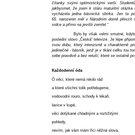
čítanky svými optimistickými verši. Studen
jakbysmet, že jsem k stáru maturitní otázka 
vycházela jedna básnická sbírka. Jen ta po
65. narozenin měl v Národním domě převzít sv
srdce a přímo na jevišti zemřel.“
Bylo by však velmi smutné, kdy
poslední slovo „Česká“ televize. Je lépe připo
svou dobu, který intenzivně a charakterně p
jedinečné - básník, jenž je v tkáni celku tou t
sebe pravdivě a bez retuší, které se ostatně po
Každodenní óda
Ó věci, které nemá nikdo rád
a které všichni tolik potřebujeme,
vodovodní rouro, schody k lékaři,
lavice v kupé,
věci dotýkané chladnými a roztržitými
pohledy,
nevím, jak vám mám říci něžná slova,