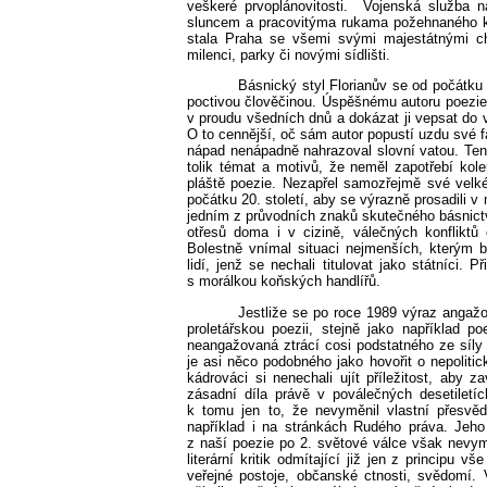
veškeré prvoplánovitosti.
Vojenská služba n
sluncem a pracovitýma rukama požehnaného kr
stala Praha se všemi svými majestátnými c
milenci, parky či novými sídlišti.
Básnický styl Florianův se od počátku
poctivou člověčinou. Úspěšnému autoru poezie
v proudu všedních dnů a dokázat ji vepsat do v
O to cennější, oč sám autor popustí uzdu své fa
nápad nenápadně nahrazoval slovní vatou. Tento
tolik témat a motivů, že neměl zapotřebí kol
pláště poezie. Nezapřel samozřejmě své velké v
počátku 20. století, aby se výrazně prosadili 
jedním z průvodních znaků skutečného básnict
otřesů doma i v cizině, válečných konfliktů 
Bolestně vnímal situaci nejmenších, kterým b
lidí, jenž se nechali titulovat jako státníci. 
s morálkou koňských handlířů.
Jestliže se po roce 1989 výraz angaž
proletářskou poezii, stejně jako například p
neangažovaná ztrácí cosi podstatného ze síly 
je asi něco podobného jako hovořit o nepolitick
kádrováci si nenechali ujít příležitost, aby 
zásadní díla právě v poválečných desetiletíc
k tomu jen to, že nevyměnil vlastní přesvě
například i na stránkách Rudého práva. Jeho 
z naší poezie po 2. světové válce však nevyma
literární kritik odmítající již jen z principu 
veřejné postoje, občanské ctnosti, svědomí. 