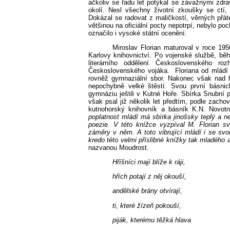
ačkoliv se řadu let potýkal se závažnými zdra
okolí. Nesl všechny životní zkoušky se ct
Dokázal se radovat z maličkostí, věrných přáte
většinou na oficiální pocty nepotrpí, nebylo po
označilo i vysoké státní ocenění.
Miroslav Florian maturoval v roce 195
Karlovy knihovnictví. Po vojenské službě, bě
literárního oddělení Československého r
Československého vojáka.
Floriana od mládí
rovněž gymnaziální sbor. Nakonec však nad hu
nepochybně velké štěstí. Svou první básni
gymnáziu ještě v Kutné Hoře. Sbírka Snubní p
však psal již několik let předtím, podle zach
kutnohorský knihovník a básník K.N. Novotn
poplatnost mládí má sbírka jinošsky teplý a n
poezie. V této knížce vyzpíval M. Florian s
záměry v něm. A toto vibrující mládí i se svou 
kredo této velmi příslibné knížky tak mladého 
nazvanou Moudrost.
Hříšníci mají blíže k ráji,
hřích potají z něj okouší,
andělské brány otvírají,
ti, které žízeň pokouší,
piják, kterému těžká hlava