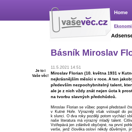
Home
Ekonomi
Adsens
Básník Miroslav Flo
11.5.2021 14:51
Je to i
Miroslav Florian (10. května 1931 v Kutné
Vaše věc!
nejkrásnějším měsíci v roce. A ten jakob
především nezpochybnitelný talent, kter
ale je z nich vždy znát nejen úcta k pro
na tvorbu slavných předchůdců.
Miroslav Florian se vůbec poprvé představil čt
v Kutné Hoře. Výrazněji však vstoupil do p
k slunci. O dva roky později potom vychází sbí
naše literatura má výrazný mladý talent. Cit
Vstřepává jen zdánlivě obyčejné, na první poh
verše, jenž člověka osloví někdy důvěrným, 