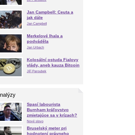
Jan Campbell: Ceuta a
jak dále
Jan Campbell
Merkelové lhala a
podváděla
Jan Urbach
Kolosální ostuda Fialovy
vlády, aneb kauza Bitcoin
Jiří Paroubek
nalýzy
Spasí labourista
Burnham kráľovstvo
zmietajúce sa v krízach?
Nové slovo
Bruselský meter pri
hodnotení právneho