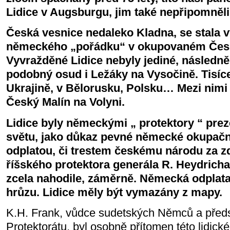
Lidice v Augsburgu, jim také nepřipomněl
Česká vesnice nedaleko Kladna, se stala v
německého „pořádku“ v okupovaném Čes
Vyvražděné Lidice nebyly jediné, následně 
podobný osud i Ležáky na Vysočině. Tisíce
Ukrajině, v Bělorusku, Polsku… Mezi nimi 
Český Malín na Volyni.
Lidice byly německými „ protektory “ pre
světu, jako důkaz pevné německé okupační
odplatou, či trestem českému národu za zd
říšského protektora generála R. Heydricha.
zcela nahodile, záměrně. Německá odplata
hrůzu. Lidice měly být vymazány z mapy.
K.H. Frank, vůdce sudetských Němců a předs
Protektorátu, byl osobně přítomen této lidick