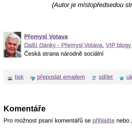
(Autor je místopředsedou str
Přemysl Votava
Další články - Přemysl Votava
,
VIP blogy
Česká strana národně sociální
tisk
přeposlat emailem
sdílet
ul
Komentáře
Pro možnost psaní komentářů se
přihlašte
nebo