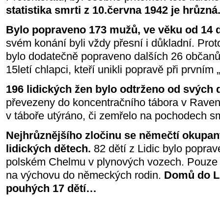
statistika smrti z 10.června 1942 je hrůzná
Bylo popraveno 173 mužů, ve věku od 14 do
svém konání byli vždy přesní i důkladní. Prot
bylo dodatečně popraveno dalších 26 občanů L
15letí chlapci, kteří unikli popravě při prvním „
196 lidických žen bylo odtrženo od svých 
převezeny do koncentračního tábora v Ravens
v táboře utýráno, či zemřelo na pochodech sm
Nejhrůznějšího zločinu se němečtí okupant
lidických dětech.
82 dětí z Lidic bylo poprav
polském Chelmu v plynových vozech. Pouze n
na výchovu do německých rodin.
Domů do Li
pouhých 17 dětí…