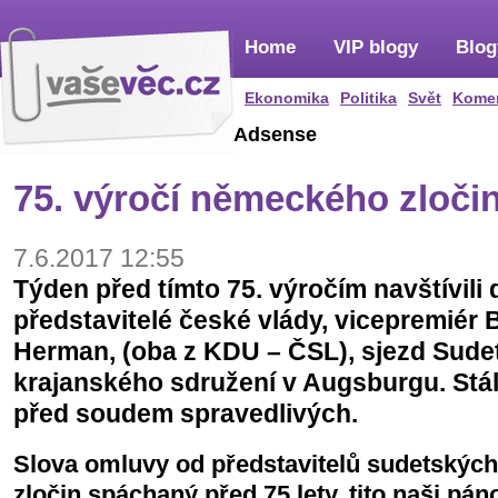
Home
VIP blogy
Blog
Ekonomika
Politika
Svět
Kome
Adsense
75. výročí německého zločin
7.6.2017 12:55
Týden před tímto 75. výročím navštívili
představitelé české vlády, vicepremiér 
Herman, (oba z KDU – ČSL), sjezd Su
krajanského sdružení v Augsburgu. Stáli 
před soudem spravedlivých.
Slova omluvy od představitelů sudetských
zločin spáchaný před 75 lety, tito naši páno