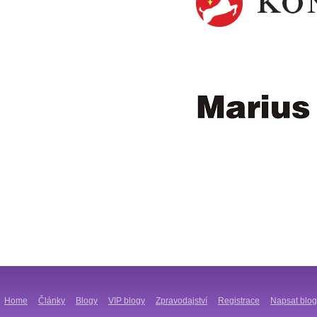
Home
Články
Blogy
VIP blogy
Zpravodajství
Registrace
Napsat blog