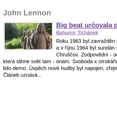
John Lennon
Big beat určovala p
Bohumír Tichánek
Roku 1963 byl zavražděn 
a v říjnu 1964 byl sundán
Chruščov. Zodpovědní - ode
která táhne svět tam - onam. Svoboda x otrokářst
lido-demo. Úspěch nové hudby byl napojen, zřejm
Článek uznává...