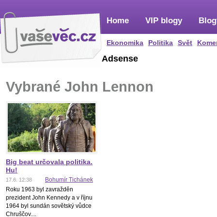
Home
VIP blogy
Blog
Ekonomika
Politika
Svět
Kome
Adsense
Vybrané John Lennon
Big beat určovala politika.
Hu!
Bohumír Tichánek
17.6. 12:38
Roku 1963 byl zavražděn
prezident John Kennedy a v říjnu
1964 byl sundán sovětský vůdce
Chruščov....