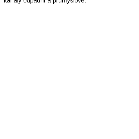
kanály odpadní a průmyslové.