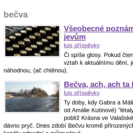
bečva
Všeobecné pozná
jevům
luis příspěvky
Či spíše glosy. Pokud čten
vztah k aktuálnímu dění, 
náhodnou, (ač chtěnou).
Bečva, ach, ach ta
luis příspěvky
Ty doby, kdy Gabra a Máli
od Amálie Kutinové) "léta
poblíž Krásna ve Valašské
dávno pryč. Dnes zdobí Bečvu kromě přirozených