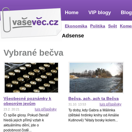
Home
VIP blogy
Blog
Ekonomika
Politika
Svět
Kome
Adsense
Vybrané bečva
Všeobecné poznámky k
Bečva, ach, ach ta Bečva
obecným jevům
luis příspěvky
31.10. 13:53
luis příspěvky
23.2. 20:21
Ty doby, kdy Gabra a Málinka
Či spíše glosy. Pokud čtenář
(dětské hrdinky knihy od Amálie
hledá jejich přímý vztah k
Kutinové) "létaly bosky kolem...
aktuálnímu dění, jde o
podobnost čistě...