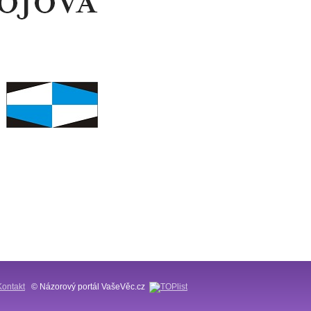
Kontakt
© Názorový portál VašeVěc.cz