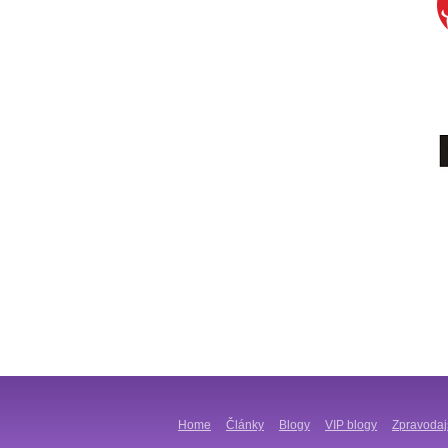
Home
Články
Blogy
VIP blogy
Zpravodaj