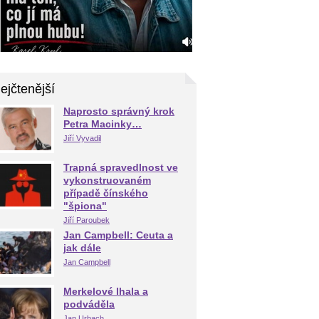
ejčtenější
Naprosto správný krok
Petra Macinky…
Jiří Vyvadil
Trapná spravedlnost ve
vykonstruovaném
případě čínského
"špiona"
Jiří Paroubek
Jan Campbell: Ceuta a
jak dále
Jan Campbell
Merkelové lhala a
podváděla
Jan Urbach