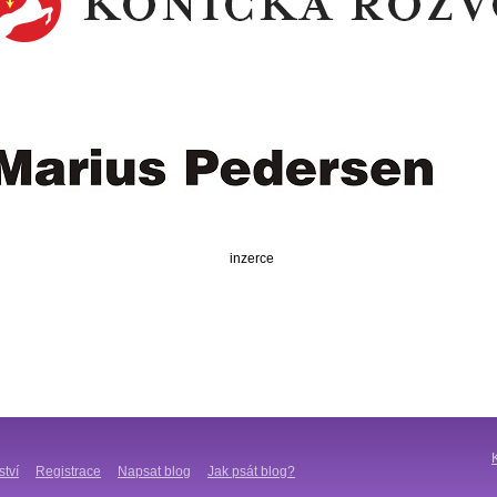
inzerce
ství
Registrace
Napsat blog
Jak psát blog?