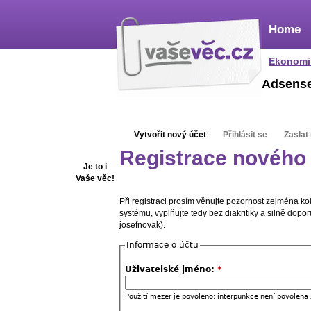
Home
Ekonomi
Adsens
Vytvořit nový účet
Přihlásit se
Zaslat
Registrace nového 
Je to i
Vaše věc!
Při registraci prosím věnujte pozornost zejména k
systému, vyplňujte tedy bez diakritiky a silně dop
josefnovak).
Informace o účtu
Uživatelské jméno:
*
Použití mezer je povoleno; interpunkce není povolena 