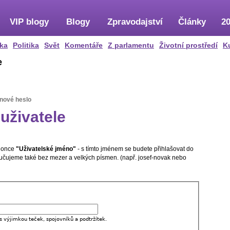
VIP blogy
Blogy
Zpravodajství
Články
20
ka
Politika
Svět
Komentáře
Z parlamentu
Životní prostředí
K
e
 nové heslo
uživatele
olonce
"Uživatelské jméno"
- s tímto jménem se budete přihlašovat do
oručujeme také bez mezer a velkých písmen. (např. josef-novak nebo
s výjimkou teček, spojovníků a podtržítek.