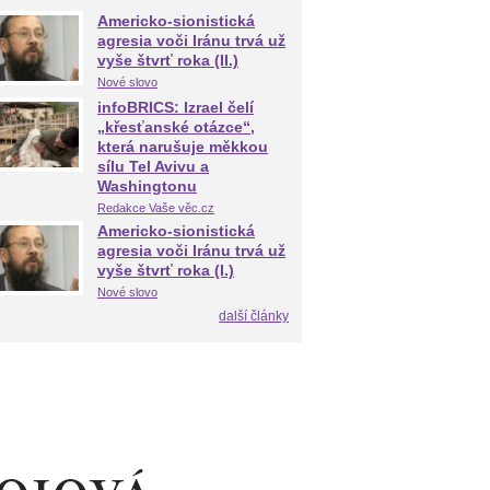
Americko-sionistická
agresia voči Iránu trvá už
vyše štvrť roka (II.)
Nové slovo
infoBRICS: Izrael čelí
„křesťanské otázce“,
která narušuje měkkou
sílu Tel Avivu a
Washingtonu
Redakce Vaše věc.cz
Americko-sionistická
agresia voči Iránu trvá už
vyše štvrť roka (I.)
Nové slovo
další články