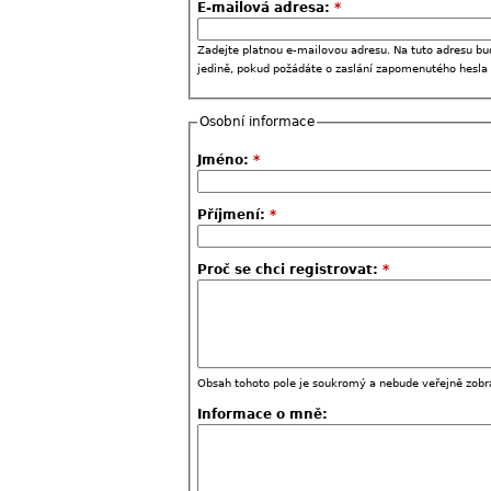
E-mailová adresa:
*
Zadejte platnou e-mailovou adresu. Na tuto adresu bu
jedině, pokud požádáte o zaslání zapomenutého hesla
Osobní informace
Jméno:
*
Příjmení:
*
Proč se chci registrovat:
*
Obsah tohoto pole je soukromý a nebude veřejně zobr
Informace o mně: