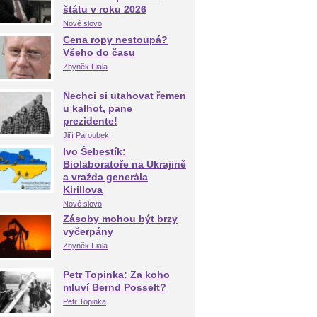
štátu v roku 2026
Nové slovo
Cena ropy nestoupá?
Všeho do času
Zbyněk Fiala
Nechci si utahovat řemen
u kalhot, pane
prezidente!
Jiří Paroubek
Ivo Šebestík:
Biolaboratoře na Ukrajině
a vražda generála
Kirillova
Nové slovo
Zásoby mohou být brzy
vyčerpány
Zbyněk Fiala
Petr Topinka: Za koho
mluví Bernd Posselt?
Petr Topinka