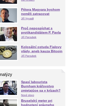
Pétera Magyara bychom
neměli zatracovat
Jiří Vyvadil
Proč nepospíchat s
protikandidátem P. Pavla
Jiří Paroubek
Kolosální ostuda Fialovy
vlády, aneb kauza Bitcoin
Jiří Paroubek
nalýzy
Spasí labourista
Burnham kráľovstvo
zmietajúce sa v krízach?
Nové slovo
Bruselský meter pri
hodnotení právneho