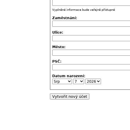
Vyplněné informace bude veřejně přístupné
Zaměstnání:
Ulice:
Město:
PSČ:
Datum narození: