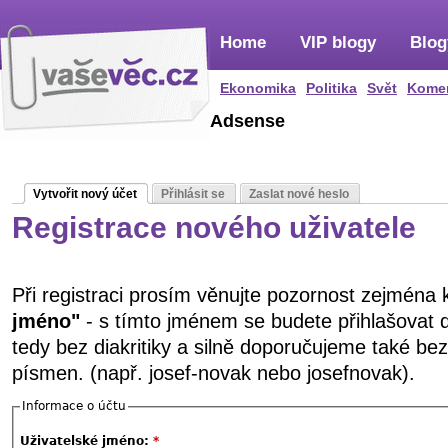
Home
VIP blogy
Blog
Ekonomika
Politika
Svět
Kome
Adsense
Vytvořit nový účet
Přihlásit se
Zaslat nové heslo
Registrace nového uživatele
Při registraci prosím věnujte pozornost zejména
jméno"
- s tímto jménem se budete přihlašovat 
tedy bez diakritiky a silně doporučujeme také be
písmen. (např. josef-novak nebo josefnovak).
Informace o účtu
Uživatelské jméno:
*