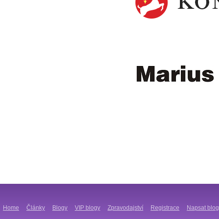
Home
Články
Blogy
VIP blogy
Zpravodajství
Registrace
Napsat blog