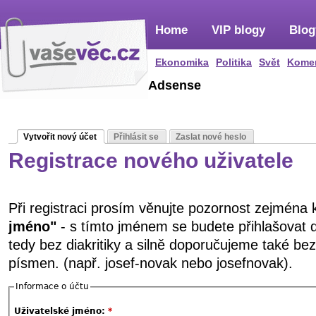
Home
VIP blogy
Blog
Ekonomika
Politika
Svět
Kome
Adsense
Vytvořit nový účet
Přihlásit se
Zaslat nové heslo
Registrace nového uživatele
Při registraci prosím věnujte pozornost zejména
jméno"
- s tímto jménem se budete přihlašovat 
tedy bez diakritiky a silně doporučujeme také be
písmen. (např. josef-novak nebo josefnovak).
Informace o účtu
Uživatelské jméno:
*