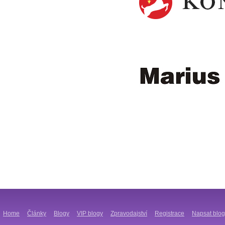
Home
Články
Blogy
VIP blogy
Zpravodajství
Registrace
Napsat blog