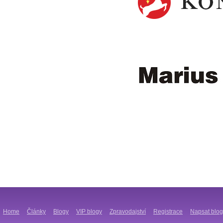
Home
Články
Blogy
VIP blogy
Zpravodajství
Registrace
Napsat blog