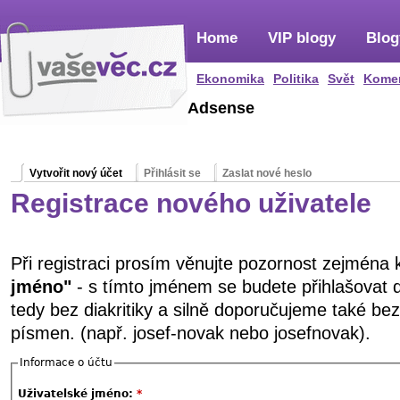
Home
VIP blogy
Blog
Ekonomika
Politika
Svět
Kome
Adsense
Vytvořit nový účet
Přihlásit se
Zaslat nové heslo
Registrace nového uživatele
Při registraci prosím věnujte pozornost zejména
jméno"
- s tímto jménem se budete přihlašovat 
tedy bez diakritiky a silně doporučujeme také be
písmen. (např. josef-novak nebo josefnovak).
Informace o účtu
Uživatelské jméno:
*