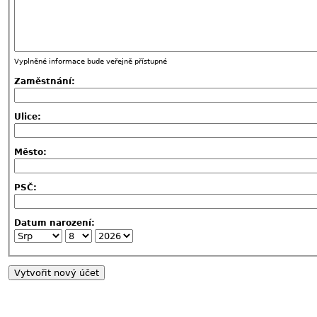
Vyplněné informace bude veřejně přístupné
Zaměstnání:
Ulice:
Město:
PSČ:
Datum narození: