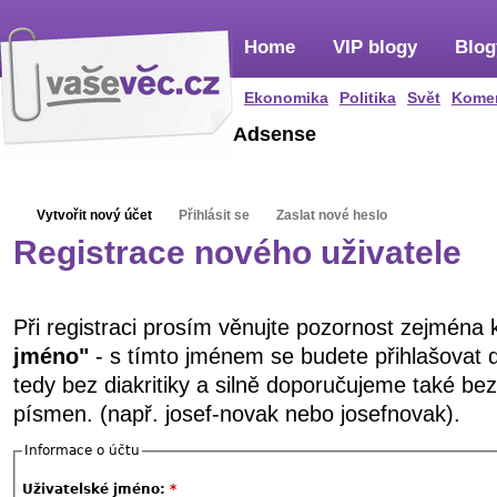
Home
VIP blogy
Blog
Ekonomika
Politika
Svět
Kome
Adsense
Vytvořit nový účet
Přihlásit se
Zaslat nové heslo
Registrace nového uživatele
Při registraci prosím věnujte pozornost zejména
jméno"
- s tímto jménem se budete přihlašovat 
tedy bez diakritiky a silně doporučujeme také be
písmen. (např. josef-novak nebo josefnovak).
Informace o účtu
Uživatelské jméno:
*