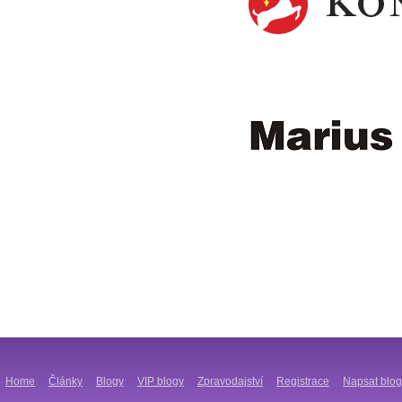
Home
Články
Blogy
VIP blogy
Zpravodajství
Registrace
Napsat blog