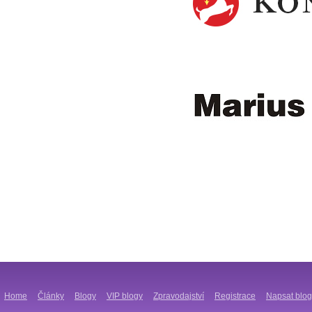
Home
Články
Blogy
VIP blogy
Zpravodajství
Registrace
Napsat blog