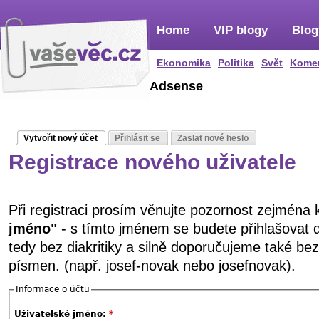
Home
VIP blogy
Blog
Ekonomika
Politika
Svět
Kome
Adsense
Vytvořit nový účet
Přihlásit se
Zaslat nové heslo
Registrace nového uživatele
Při registraci prosím věnujte pozornost zejména
jméno"
- s tímto jménem se budete přihlašovat 
tedy bez diakritiky a silně doporučujeme také be
písmen. (např. josef-novak nebo josefnovak).
Informace o účtu
Uživatelské jméno:
*