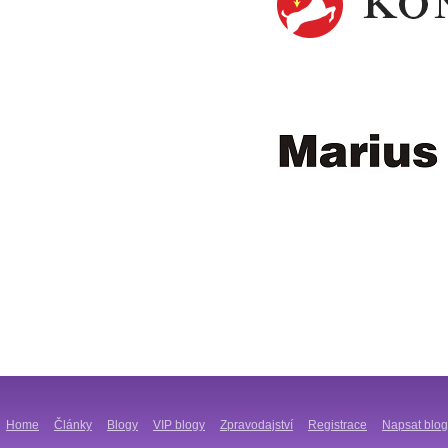
Home
Články
Blogy
VIP blogy
Zpravodajství
Registrace
Napsat blog