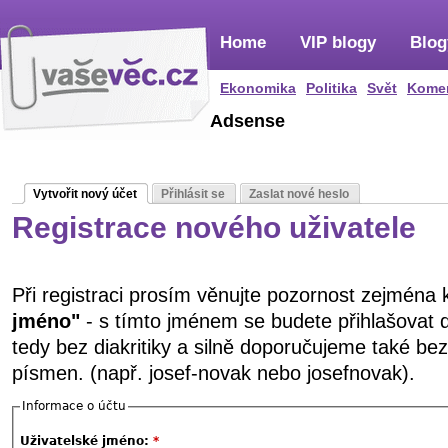
Home
VIP blogy
Blog
Ekonomika
Politika
Svět
Kome
Adsense
Vytvořit nový účet
Přihlásit se
Zaslat nové heslo
Registrace nového uživatele
Při registraci prosím věnujte pozornost zejména
jméno"
- s tímto jménem se budete přihlašovat 
tedy bez diakritiky a silně doporučujeme také be
písmen. (např. josef-novak nebo josefnovak).
Informace o účtu
Uživatelské jméno:
*