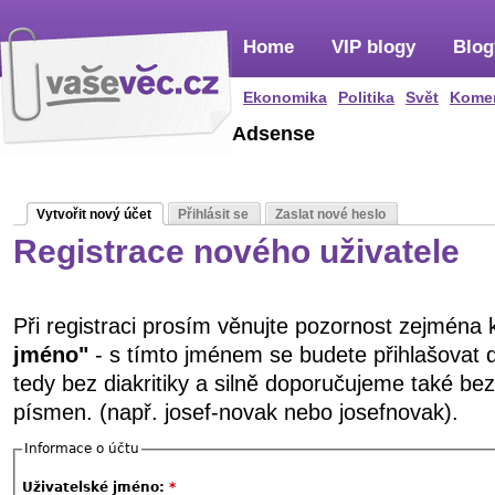
Home
VIP blogy
Blog
Ekonomika
Politika
Svět
Kome
Adsense
Vytvořit nový účet
Přihlásit se
Zaslat nové heslo
Registrace nového uživatele
Při registraci prosím věnujte pozornost zejména
jméno"
- s tímto jménem se budete přihlašovat 
tedy bez diakritiky a silně doporučujeme také be
písmen. (např. josef-novak nebo josefnovak).
Informace o účtu
Uživatelské jméno:
*