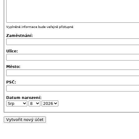
Vyplněné informace bude veřejně přístupné
Zaměstnání:
Ulice:
Město:
PSČ:
Datum narození: