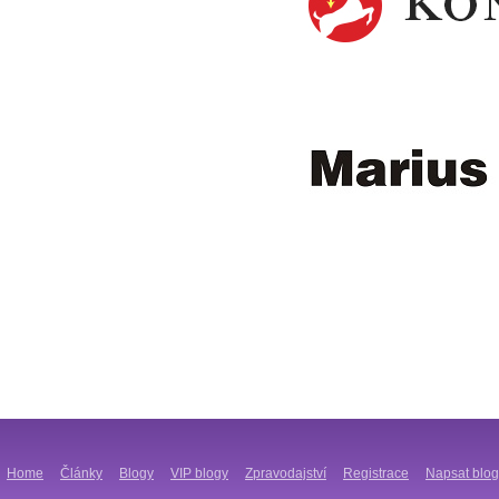
Home
Články
Blogy
VIP blogy
Zpravodajství
Registrace
Napsat blog