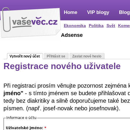
Home
VIP blogy
Blog
Ekonomika
Politika
Svět
Kome
Adsense
Vytvořit nový účet
Přihlásit se
Zaslat nové heslo
Registrace nového uživatele
Při registraci prosím věnujte pozornost zejména
jméno"
- s tímto jménem se budete přihlašovat 
tedy bez diakritiky a silně doporučujeme také be
písmen. (např. josef-novak nebo josefnovak).
Informace o účtu
Uživatelské jméno:
*