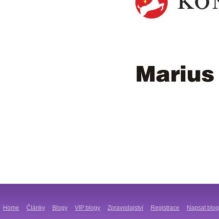
Home
Články
Blogy
VIP blogy
Zpravodajství
Registrace
Napsat blog