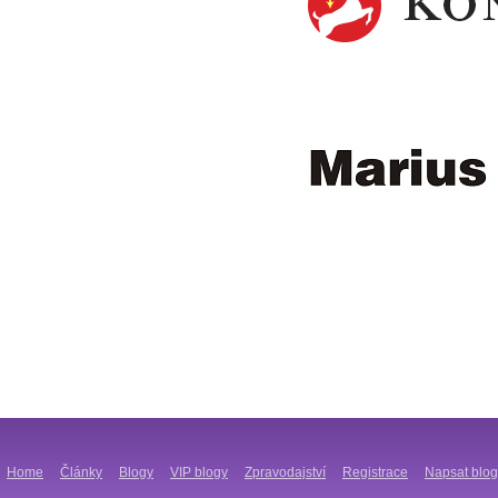
Home
Články
Blogy
VIP blogy
Zpravodajství
Registrace
Napsat blog