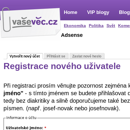
Home
VIP blogy
Blog
Ekonomika
Politika
Svět
Kome
Adsense
Vytvořit nový účet
Přihlásit se
Zaslat nové heslo
Registrace nového uživatele
Při registraci prosím věnujte pozornost zejména
jméno"
- s tímto jménem se budete přihlašovat 
tedy bez diakritiky a silně doporučujeme také be
písmen. (např. josef-novak nebo josefnovak).
Informace o účtu
Uživatelské jméno:
*