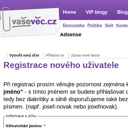
Home
VIP blogy
Blog
Ekonomika
Politika
Svět
Kome
Adsense
Vytvořit nový účet
Přihlásit se
Zaslat nové heslo
Registrace nového uživatele
Při registraci prosím věnujte pozornost zejména
jméno"
- s tímto jménem se budete přihlašovat 
tedy bez diakritiky a silně doporučujeme také be
písmen. (např. josef-novak nebo josefnovak).
Informace o účtu
Uživatelské jméno:
*