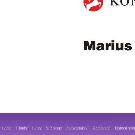
Home
Články
Blogy
VIP blogy
Zpravodajství
Registrace
Napsat blog