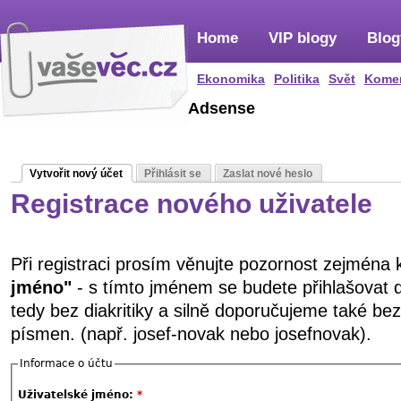
Home
VIP blogy
Blog
Ekonomika
Politika
Svět
Kome
Adsense
Vytvořit nový účet
Přihlásit se
Zaslat nové heslo
Registrace nového uživatele
Při registraci prosím věnujte pozornost zejména
jméno"
- s tímto jménem se budete přihlašovat 
tedy bez diakritiky a silně doporučujeme také be
písmen. (např. josef-novak nebo josefnovak).
Informace o účtu
Uživatelské jméno:
*