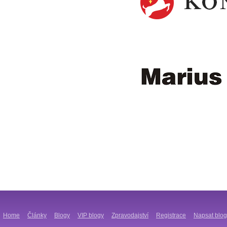
Home
Články
Blogy
VIP blogy
Zpravodajství
Registrace
Napsat blog