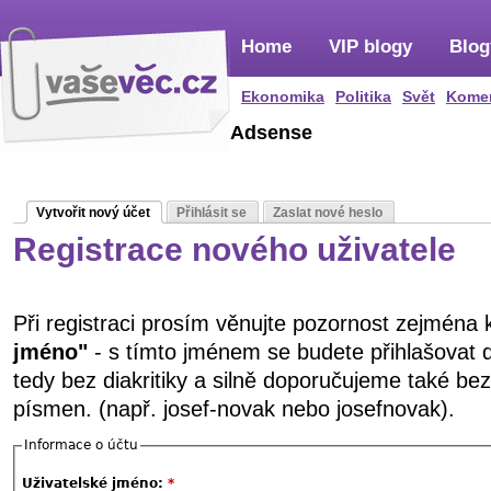
Home
VIP blogy
Blog
Ekonomika
Politika
Svět
Kome
Adsense
Vytvořit nový účet
Přihlásit se
Zaslat nové heslo
Registrace nového uživatele
Při registraci prosím věnujte pozornost zejména
jméno"
- s tímto jménem se budete přihlašovat 
tedy bez diakritiky a silně doporučujeme také be
písmen. (např. josef-novak nebo josefnovak).
Informace o účtu
Uživatelské jméno:
*