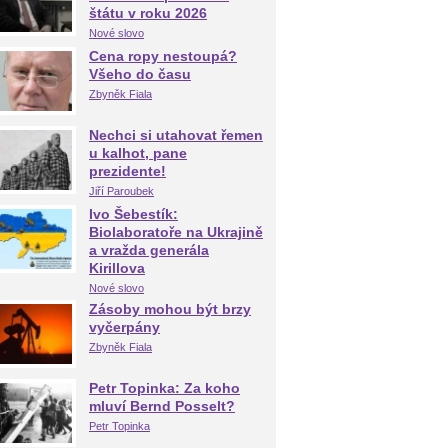
štátu v roku 2026
Nové slovo
Cena ropy nestoupá?
Všeho do času
Zbyněk Fiala
Nechci si utahovat řemen
u kalhot, pane
prezidente!
Jiří Paroubek
Ivo Šebestík:
Biolaboratoře na Ukrajině
a vražda generála
Kirillova
Nové slovo
Zásoby mohou být brzy
vyčerpány
Zbyněk Fiala
Petr Topinka: Za koho
mluví Bernd Posselt?
Petr Topinka