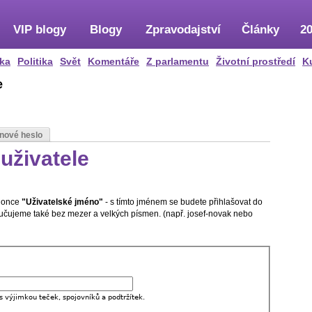
VIP blogy
Blogy
Zpravodajství
Články
20
ka
Politika
Svět
Komentáře
Z parlamentu
Životní prostředí
K
e
 nové heslo
uživatele
olonce
"Uživatelské jméno"
- s tímto jménem se budete přihlašovat do
oručujeme také bez mezer a velkých písmen. (např. josef-novak nebo
s výjimkou teček, spojovníků a podtržítek.