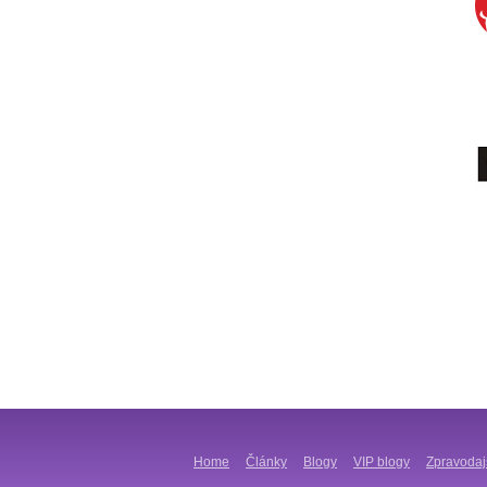
Home
Články
Blogy
VIP blogy
Zpravodaj