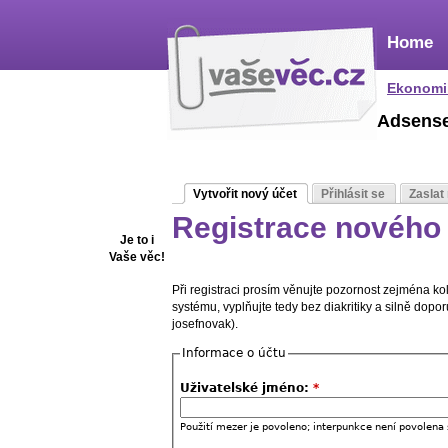
Home
Ekonomi
Adsens
Vytvořit nový účet
Přihlásit se
Zaslat
Registrace nového 
Je to i
Vaše věc!
Při registraci prosím věnujte pozornost zejména k
systému, vyplňujte tedy bez diakritiky a silně dop
josefnovak).
Informace o účtu
Uživatelské jméno:
*
Použití mezer je povoleno; interpunkce není povolena 