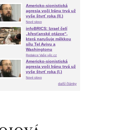
Americko-sionistická
agresia voči Iránu trvá už
vyše štvrť roka (II.)
Nové slovo
infoBRICS: Izrael čelí
„křesťanské otázce“,
která narušuje měkkou
sílu Tel Avivu a
Washingtonu
Redakce Vaše věc.cz
Americko-sionistická
agresia voči Iránu trvá už
vyše štvrť roka (I.)
Nové slovo
další články