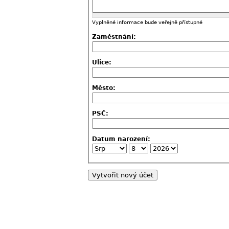
Vyplněné informace bude veřejně přístupné
Zaměstnání:
Ulice:
Město:
PSČ:
Datum narození: