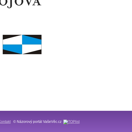
Kontakt
© Názorový portál VašeVěc.cz