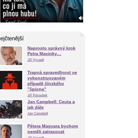
ejčtenější
Naprosto správný krok
Petra Macinky…
Jiří Vyvadil
Trapná spravedlnost ve
vykonstruovaném
případě čínského
"špiona"
Jiří Paroubek
Jan Campbell: Ceuta a
jak dále
Jan Campbell
Pétera Magyara bychom
neměli zatracovat
Jiří Vyvadil