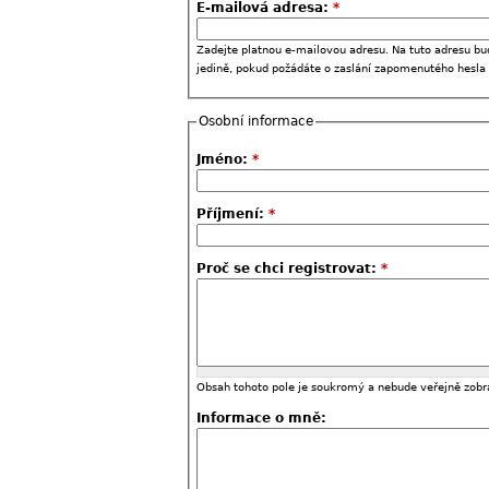
E-mailová adresa:
*
Zadejte platnou e-mailovou adresu. Na tuto adresu bu
jedině, pokud požádáte o zaslání zapomenutého hesla
Osobní informace
Jméno:
*
Příjmení:
*
Proč se chci registrovat:
*
Obsah tohoto pole je soukromý a nebude veřejně zobr
Informace o mně: