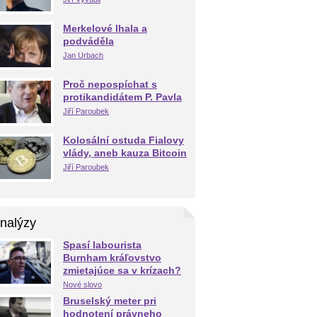
Merkelové lhala a
podváděla
Jan Urbach
Proč nepospíchat s
protikandidátem P. Pavla
Jiří Paroubek
Kolosální ostuda Fialovy
vlády, aneb kauza Bitcoin
Jiří Paroubek
nalýzy
Spasí labourista
Burnham kráľovstvo
zmietajúce sa v krízach?
Nové slovo
Bruselský meter pri
hodnotení právneho