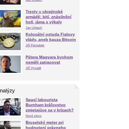
Tresty v ukrajinské
armádě: bití, znásilnění
holí, jáma s výkaly
Jan Urbach
Kolosální ostuda Fialovy
vlády, aneb kauza Bitcoin
Jiří Paroubek
Pétera Magyara bychom
neměli zatracovat
Jiří Vyvadil
nalýzy
Spasí labourista
Burnham kráľovstvo
zmietajúce sa v krízach?
Nové slovo
Bruselský meter pri
hodnotení právneho