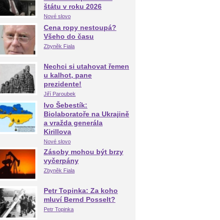
štátu v roku 2026
Nové slovo
Cena ropy nestoupá?
Všeho do času
Zbyněk Fiala
Nechci si utahovat řemen
u kalhot, pane
prezidente!
Jiří Paroubek
Ivo Šebestík:
Biolaboratoře na Ukrajině
a vražda generála
Kirillova
Nové slovo
Zásoby mohou být brzy
vyčerpány
Zbyněk Fiala
Petr Topinka: Za koho
mluví Bernd Posselt?
Petr Topinka