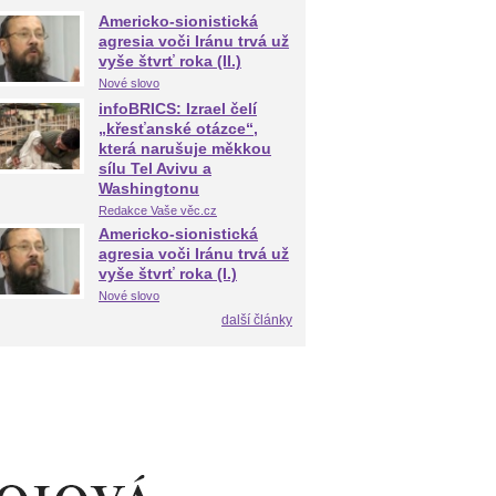
Americko-sionistická
agresia voči Iránu trvá už
vyše štvrť roka (II.)
Nové slovo
infoBRICS: Izrael čelí
„křesťanské otázce“,
která narušuje měkkou
sílu Tel Avivu a
Washingtonu
Redakce Vaše věc.cz
Americko-sionistická
agresia voči Iránu trvá už
vyše štvrť roka (I.)
Nové slovo
další články