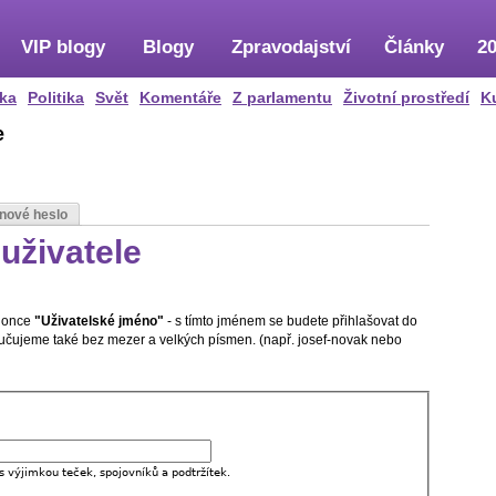
VIP blogy
Blogy
Zpravodajství
Články
20
ka
Politika
Svět
Komentáře
Z parlamentu
Životní prostředí
K
e
 nové heslo
uživatele
olonce
"Uživatelské jméno"
- s tímto jménem se budete přihlašovat do
oručujeme také bez mezer a velkých písmen. (např. josef-novak nebo
s výjimkou teček, spojovníků a podtržítek.