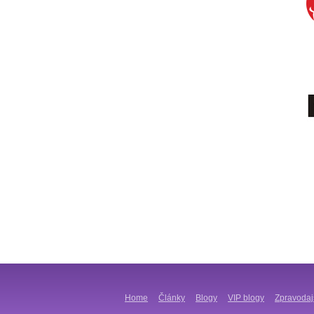
Home
Články
Blogy
VIP blogy
Zpravodaj