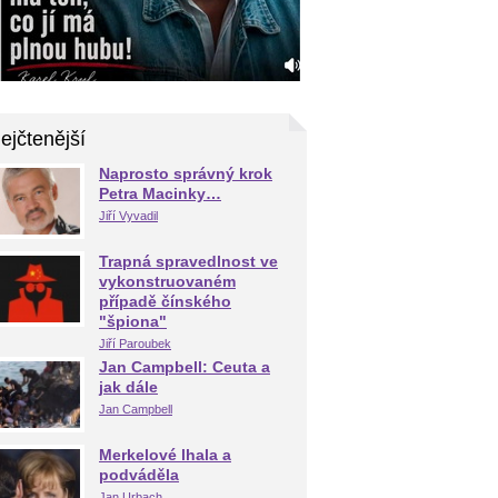
ejčtenější
Naprosto správný krok
Petra Macinky…
Jiří Vyvadil
Trapná spravedlnost ve
vykonstruovaném
případě čínského
"špiona"
Jiří Paroubek
Jan Campbell: Ceuta a
jak dále
Jan Campbell
Merkelové lhala a
podváděla
Jan Urbach