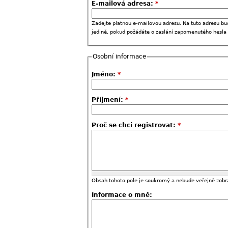
E-mailová adresa:
*
Zadejte platnou e-mailovou adresu. Na tuto adresu bu
jedině, pokud požádáte o zaslání zapomenutého hesla
Osobní informace
Jméno:
*
Příjmení:
*
Proč se chci registrovat:
*
Obsah tohoto pole je soukromý a nebude veřejně zobr
Informace o mně: