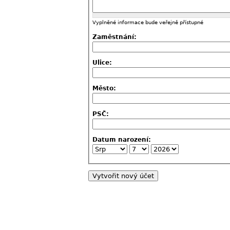
Vyplněné informace bude veřejně přístupné
Zaměstnání:
Ulice:
Město:
PSČ:
Datum narození: