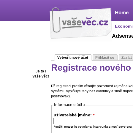
Home
Ekonomi
Adsens
Vytvořit nový účet
Přihlásit se
Zaslat
Registrace nového 
Je to i
Vaše věc!
Při registraci prosím věnujte pozornost zejména k
systému, vyplňujte tedy bez diakritiky a silně dop
josefnovak).
Informace o účtu
Uživatelské jméno:
*
Použití mezer je povoleno; interpunkce není povolena 