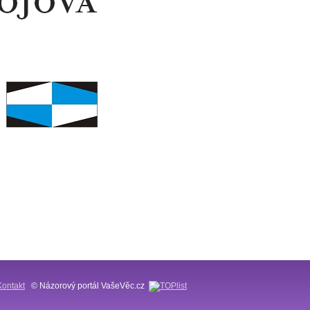
Kontakt
© Názorový portál VašeVěc.cz