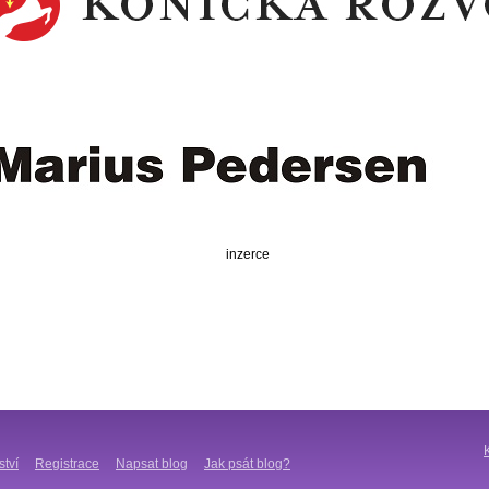
inzerce
ství
Registrace
Napsat blog
Jak psát blog?