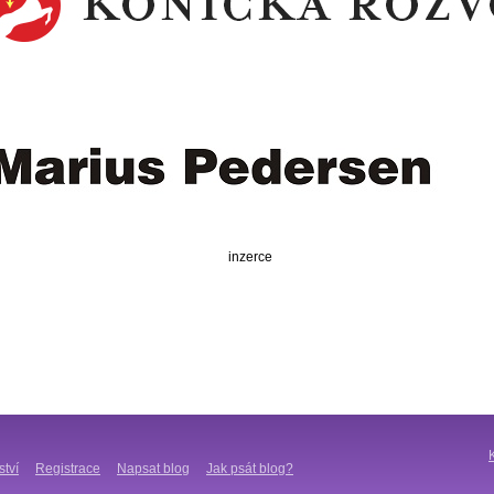
inzerce
ství
Registrace
Napsat blog
Jak psát blog?