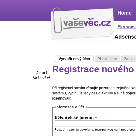
Home
Ekonomi
Adsens
Vytvořit nový účet
Přihlásit se
Zaslat
Registrace nového 
Je to i
Vaše věc!
Při registraci prosím věnujte pozornost zejména k
systému, vyplňujte tedy bez diakritiky a silně dop
josefnovak).
Informace o účtu
Uživatelské jméno:
*
Použití mezer je povoleno; interpunkce není povolena 