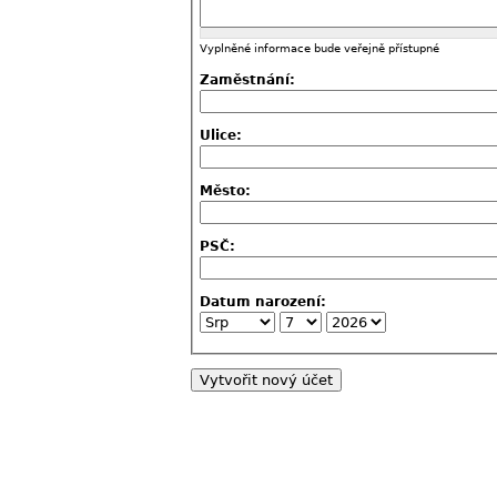
Vyplněné informace bude veřejně přístupné
Zaměstnání:
Ulice:
Město:
PSČ:
Datum narození: