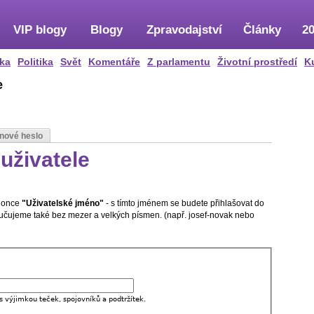
VIP blogy
Blogy
Zpravodajství
Články
20
ka
Politika
Svět
Komentáře
Z parlamentu
Životní prostředí
K
e
 nové heslo
uživatele
olonce
"Uživatelské jméno"
- s tímto jménem se budete přihlašovat do
oručujeme také bez mezer a velkých písmen. (např. josef-novak nebo
s výjimkou teček, spojovníků a podtržítek.