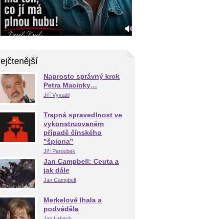
ejčtenější
Naprosto správný krok
Petra Macinky…
Jiří Vyvadil
Trapná spravedlnost ve
vykonstruovaném
případě čínského
"špiona"
Jiří Paroubek
Jan Campbell: Ceuta a
jak dále
Jan Campbell
Merkelové lhala a
podváděla
Jan Urbach