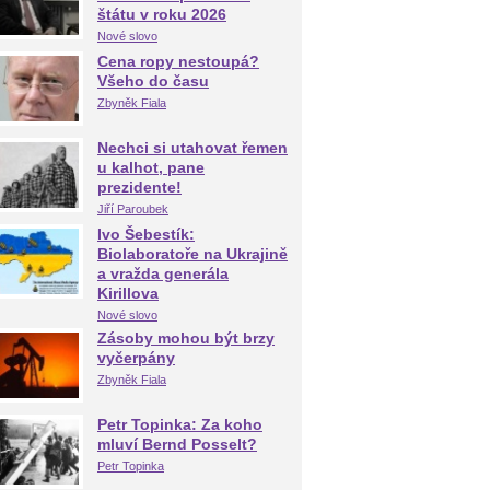
štátu v roku 2026
Nové slovo
Cena ropy nestoupá?
Všeho do času
Zbyněk Fiala
Nechci si utahovat řemen
u kalhot, pane
prezidente!
Jiří Paroubek
Ivo Šebestík:
Biolaboratoře na Ukrajině
a vražda generála
Kirillova
Nové slovo
Zásoby mohou být brzy
vyčerpány
Zbyněk Fiala
Petr Topinka: Za koho
mluví Bernd Posselt?
Petr Topinka