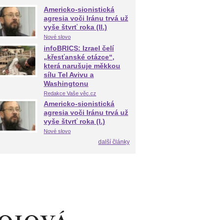
Americko-sionistická
agresia voči Iránu trvá už
vyše štvrť roka (II.)
Nové slovo
infoBRICS: Izrael čelí
„křesťanské otázce“,
která narušuje měkkou
sílu Tel Avivu a
Washingtonu
Redakce Vaše věc.cz
Americko-sionistická
agresia voči Iránu trvá už
vyše štvrť roka (I.)
Nové slovo
další články