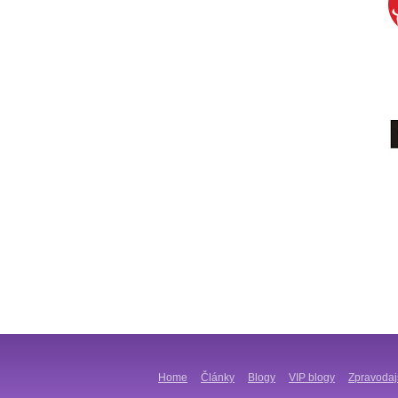
Home
Články
Blogy
VIP blogy
Zpravodaj