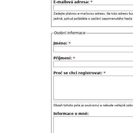
E-mailová adresa:
*
Zadejte platnou e-mailovou adresu. Na tuto adresu bu
jedině, pokud požádáte o zaslání zapomenutého hesla
Osobní informace
Jméno:
*
Příjmení:
*
Proč se chci registrovat:
*
Obsah tohoto pole je soukromý a nebude veřejně zobr
Informace o mně: