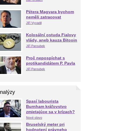
Pétera Magyara bychom
neměli zatracovat
Jiří Vyvadil
Kolosální ostuda Fialovy
vlády, aneb kauza Bitcoin
Jiří Paroubek
Proč nepospíchat s
protikandidátem P. Pavla
Jiří Paroubek
nalýzy
Spasí labourista
Burnham kráľovstvo
zmietajúce sa v krízach?
Nové slovo
Bruselský meter pri
hodnotení právneho