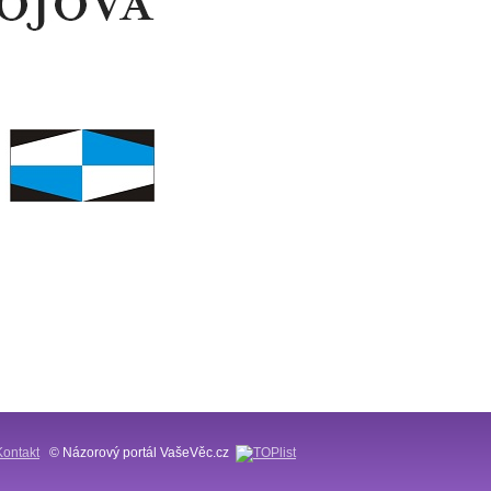
Kontakt
© Názorový portál VašeVěc.cz