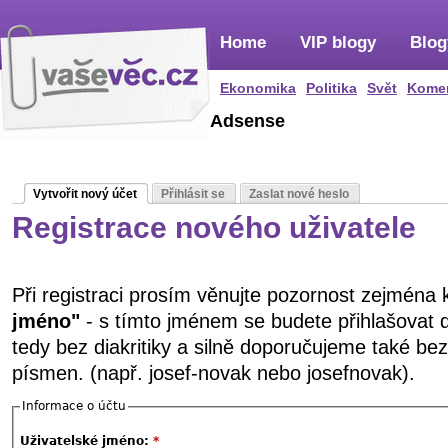
Home
VIP blogy
Blog
Ekonomika
Politika
Svět
Kome
Adsense
Vytvořit nový účet
Přihlásit se
Zaslat nové heslo
Registrace nového uživatele
Při registraci prosím věnujte pozornost zejména
jméno"
- s tímto jménem se budete přihlašovat 
tedy bez diakritiky a silně doporučujeme také be
písmen. (např. josef-novak nebo josefnovak).
Informace o účtu
Uživatelské jméno:
*