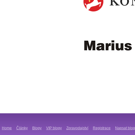
Home
Články
Blogy
VIP blogy
Zpravodajství
Registrace
Napsat blog