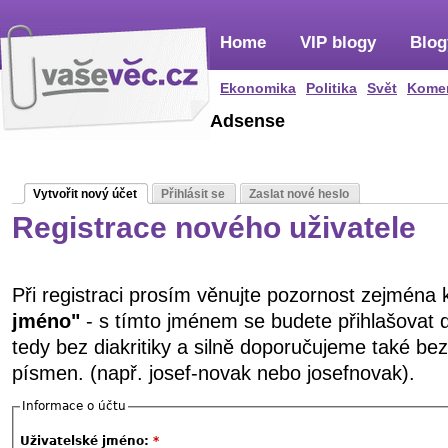
Home
VIP blogy
Blog
Ekonomika
Politika
Svět
Kome
Adsense
Vytvořit nový účet
Přihlásit se
Zaslat nové heslo
Registrace nového uživatele
Při registraci prosím věnujte pozornost zejména
jméno"
- s tímto jménem se budete přihlašovat 
tedy bez diakritiky a silně doporučujeme také be
písmen. (např. josef-novak nebo josefnovak).
Informace o účtu
Uživatelské jméno:
*