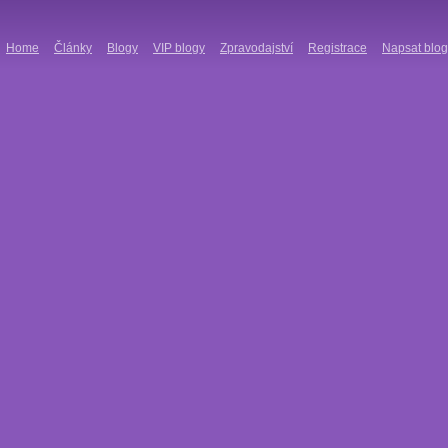
Home
Články
Blogy
VIP blogy
Zpravodajství
Registrace
Napsat blog