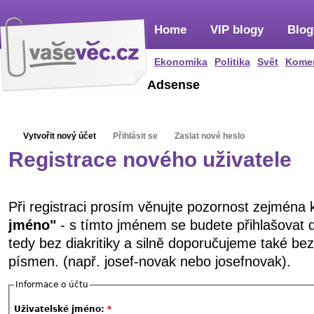
Home
VIP blogy
Blog
Ekonomika
Politika
Svět
Kome
Adsense
Vytvořit nový účet
Přihlásit se
Zaslat nové heslo
Registrace nového uživatele
Při registraci prosím věnujte pozornost zejména
jméno"
- s tímto jménem se budete přihlašovat 
tedy bez diakritiky a silně doporučujeme také be
písmen. (např. josef-novak nebo josefnovak).
Informace o účtu
Uživatelské jméno:
*