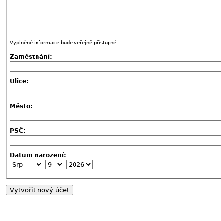
Vyplněné informace bude veřejně přístupné
Zaměstnání:
Ulice:
Město:
PSČ:
Datum narození: