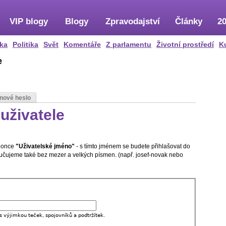
VIP blogy
Blogy
Zpravodajství
Články
20
ka
Politika
Svět
Komentáře
Z parlamentu
Životní prostředí
K
e
 nové heslo
uživatele
olonce
"Uživatelské jméno"
- s tímto jménem se budete přihlašovat do
oručujeme také bez mezer a velkých písmen. (např. josef-novak nebo
s výjimkou teček, spojovníků a podtržítek.