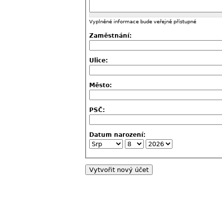
Vyplněné informace bude veřejně přístupné
Zaměstnání:
Ulice:
Město:
PSČ:
Datum narození: