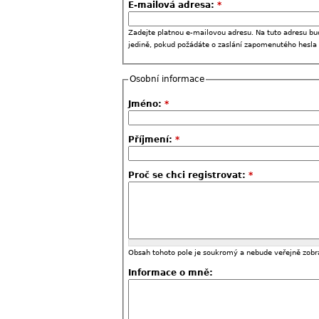
E-mailová adresa:
*
Zadejte platnou e-mailovou adresu. Na tuto adresu bu
jedině, pokud požádáte o zaslání zapomenutého hesla
Osobní informace
Jméno:
*
Příjmení:
*
Proč se chci registrovat:
*
Obsah tohoto pole je soukromý a nebude veřejně zobr
Informace o mně: