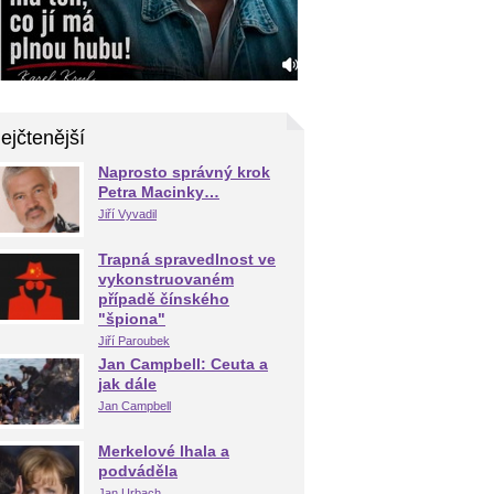
ejčtenější
Naprosto správný krok
Petra Macinky…
Jiří Vyvadil
Trapná spravedlnost ve
vykonstruovaném
případě čínského
"špiona"
Jiří Paroubek
Jan Campbell: Ceuta a
jak dále
Jan Campbell
Merkelové lhala a
podváděla
Jan Urbach