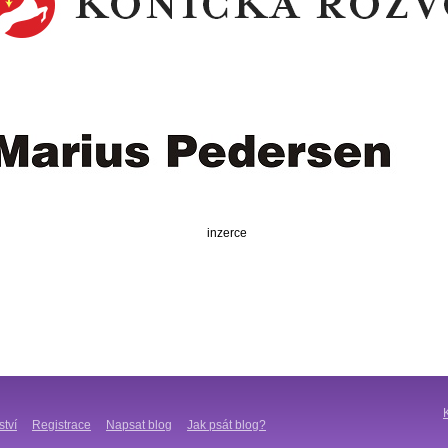
inzerce
ství
Registrace
Napsat blog
Jak psát blog?