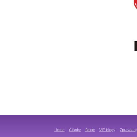
Home
Články
Blogy
VIP blogy
Zpravodaj