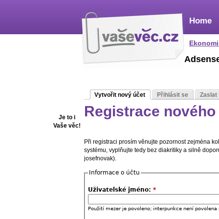
Home
Ekonomi
Adsens
Vytvořit nový účet
Přihlásit se
Zaslat
Registrace nového 
Je to i
Vaše věc!
Při registraci prosím věnujte pozornost zejména k
systému, vyplňujte tedy bez diakritiky a silně dop
josefnovak).
Informace o účtu
Uživatelské jméno:
*
Použití mezer je povoleno; interpunkce není povolena 