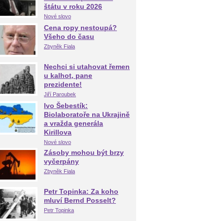
štátu v roku 2026
Nové slovo
Cena ropy nestoupá?
Všeho do času
Zbyněk Fiala
Nechci si utahovat řemen
u kalhot, pane
prezidente!
Jiří Paroubek
Ivo Šebestík:
Biolaboratoře na Ukrajině
a vražda generála
Kirillova
Nové slovo
Zásoby mohou být brzy
vyčerpány
Zbyněk Fiala
Petr Topinka: Za koho
mluví Bernd Posselt?
Petr Topinka