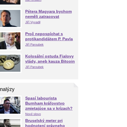
Pétera Magyara bychom
neměli zatracovat
Jiří Vyvadil
Proč nepospíchat s
protikandidátem P. Pavla
Jiří Paroubek
Kolosální ostuda Fialovy
vlády, aneb kauza Bitcoin
Jiří Paroubek
nalýzy
Spasí labourista
Burnham kráľovstvo
zmietajúce sa v krízach?
Nové slovo
Bruselský meter pri
hodnotení právneho