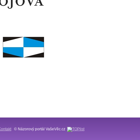
Kontakt
© Názorový portál VašeVěc.cz