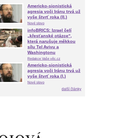
Americko-sionistická
agresia voči Iránu trvá už
vyše štvrť roka (II.)
Nové slovo
infoBRICS: Izrael čelí
„křesťanské otázce“,
která narušuje měkkou
sílu Tel Avivu a
Washingtonu
Redakce Vaše věc.cz
Americko-sionistická
agresia voči Iránu trvá už
vyše štvrť roka (I.)
Nové slovo
další články