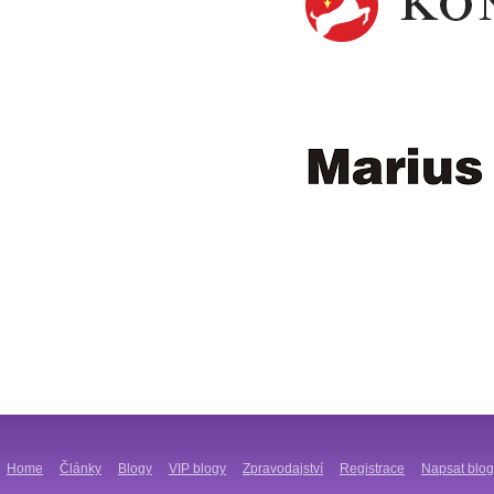
Home
Články
Blogy
VIP blogy
Zpravodajství
Registrace
Napsat blog