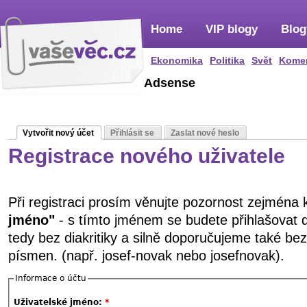
Home
VIP blogy
Blog
Ekonomika
Politika
Svět
Kome
Adsense
Vytvořit nový účet
Přihlásit se
Zaslat nové heslo
Registrace nového uživatele
Při registraci prosím věnujte pozornost zejména
jméno"
- s tímto jménem se budete přihlašovat 
tedy bez diakritiky a silně doporučujeme také be
písmen. (např. josef-novak nebo josefnovak).
Informace o účtu
Uživatelské jméno:
*